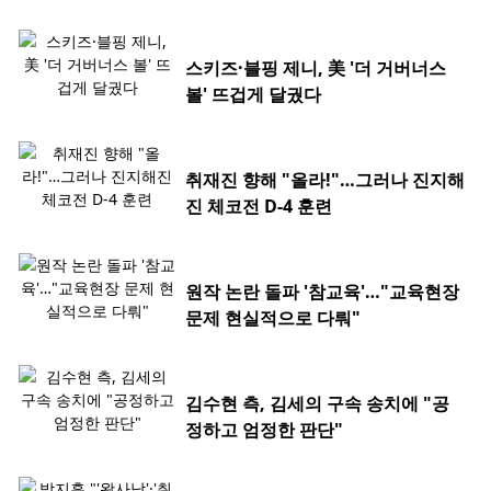
스키즈·블핑 제니, 美 '더 거버너스
볼' 뜨겁게 달궜다
취재진 향해 "올라!"…그러나 진지해
진 체코전 D-4 훈련
원작 논란 돌파 '참교육'…"교육현장
문제 현실적으로 다뤄"
김수현 측, 김세의 구속 송치에 "공
정하고 엄정한 판단"