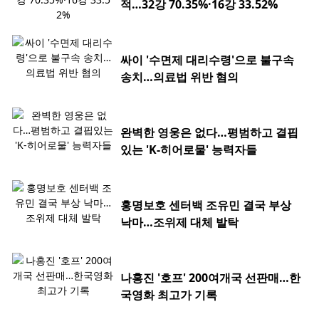
적…32강 70.35%·16강 33.52%
싸이 '수면제 대리수령'으로 불구속
송치…의료법 위반 혐의
완벽한 영웅은 없다…평범하고 결핍
있는 'K-히어로물' 능력자들
홍명보호 센터백 조유민 결국 부상
낙마…조위제 대체 발탁
나홍진 '호프' 200여개국 선판매…한
국영화 최고가 기록