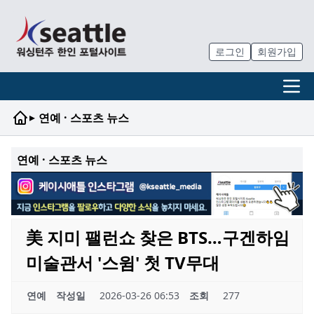
로그인
회원가입
▸
연예 · 스포츠 뉴스
연예 · 스포츠 뉴스
美 지미 팰런쇼 찾은 BTS…구겐하임
미술관서 '스윔' 첫 TV무대
연예
작성일
2026-03-26 06:53
조회
277