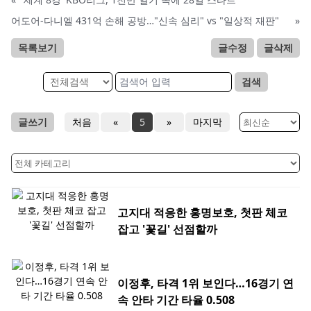
어도어-다니엘 431억 손해 공방…"신속 심리" vs "일상적 재판"
»
목록보기
글수정
글삭제
검색
글쓰기
처음
«
5
»
마지막
고지대 적응한 홍명보호, 첫판 체코
잡고 '꽃길' 선점할까
이정후, 타격 1위 보인다…16경기 연
속 안타 기간 타율 0.508