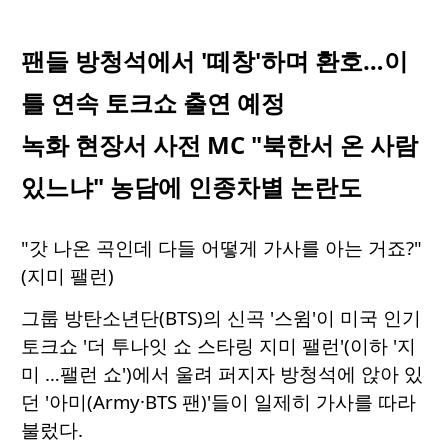
팬들 방청석에서 '떼창'하며 환호…이
틀 연속 토크쇼 출연 예정
녹화 현장서 사전 MC "북한서 온 사람
있느냐" 농담에 인종차별 논란도
"갓 나온 곡인데 다들 어떻게 가사를 아는 거죠?"
(지미 팰런)
그룹 방탄소년단(BTS)의 신곡 '스윔'이 미국 인기
토크쇼 '더 투나잇 쇼 스타링 지미 팰런'(이하 '지
미 …팰런 쇼')에서 울려 퍼지자 방청석에 앉아 있
던 '아미(Army·BTS 팬)'들이 일제히 가사를 따라
불렀다.