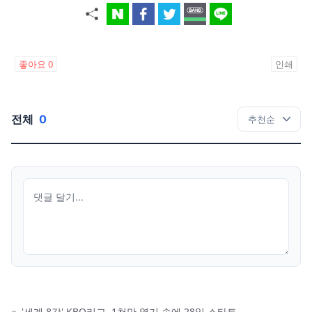
좋아요
0
인쇄
전체
0
«
'세계 8강' KBO리그, 1천만 열기 속에 28일 스타트