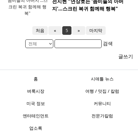
전지현 "연상호는 '좀비들의 아버
지'…스크린 복귀 함께해 행복"
처음
«
5
»
마지막
검색
글쓰기
홈
시애틀 뉴스
벼룩시장
여행 / 맛집 / 칼럼
미국 정보
커뮤니티
엔터테인먼트
전문가칼럼
업소록