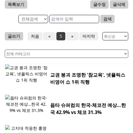
목록보기
글수정
글삭제
검색
글쓰기
처음
«
5
»
마지막
교권 붕괴 조명한 '참교육', 넷플릭스
비영어 쇼 1위 직행
옵타 슈퍼컴의 한국-체코전 예상…한
국 42.9% vs 체코 31.3%