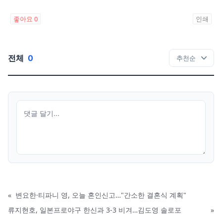
좋아요
0
인쇄
전체
0
«
변요한·티파니 영, 오늘 혼인신고…"간소한 결혼식 계획"
류지현호, 일본프로야구 한신과 3-3 비겨…김도영 솔로포
»