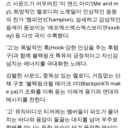
스 사운드가 어우러진 '미 앤드 마이'(Me and m
y), 희망적인 멜로디와 노랫말이 인상적인 응원
의 찬가 '챔피언'(Champion), 섬세하고 감성적인
음색이 돋보이는 '에프엑스엑스엑스보이'(Fxxxb
oy) 등 다섯 곡이 수록됐다.
'고'는 폭발적인 훅(Hook·강한 인상을 주는 후렴
구)과 함께 블랙핑크 특유의 긍정적이고 자신감
넘치는 에너지를 극대화한 노래다.
강렬한 사운드, 중독성 있는 멜로디, 거침없는 단
체 구호 '블랙핑크윌 메이크 야'(Blackpink'll mak
e ya)가 조화를 이뤄 듣는 이에게 용기와 연대의
메시지를 전한다.
'고' 뮤직비디오 티저에는 멤버들이 파도가 몰아
치는 바다와 용암이 들끓는 대지를 넘어 우주로
항해를 떠나는 듯한 모습이 담겨 웅장한 영상미