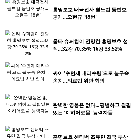
홍명보호 태극전사 월드컵 등번호
공개…오현규 '18번'
옵타 슈퍼컴이 전망한 홍명보호 성
적…32강 70.35%·16강 33.52%
싸이 '수면제 대리수령'으로 불구속
송치…의료법 위반 혐의
완벽한 영웅은 없다…평범하고 결핍
있는 'K-히어로물' 능력자들
홍명보호 센터백 조유민 결국 부상