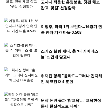
고지대 적응한 홍명보호, 첫판 체코
잡고 '꽃길' 선점할까
이정후, 타격 1위 보인다…16경기 연
속 안타 기간 타율 0.508
스키즈·블핑 제니, 美 '더 거버너스
볼' 뜨겁게 달궜다
취재진 향해 "올라!"…그러나 진지해
진 체코전 D-4 훈련
원작 논란 돌파 '참교육'…"교육현장
문제 현실적으로 다뤄"