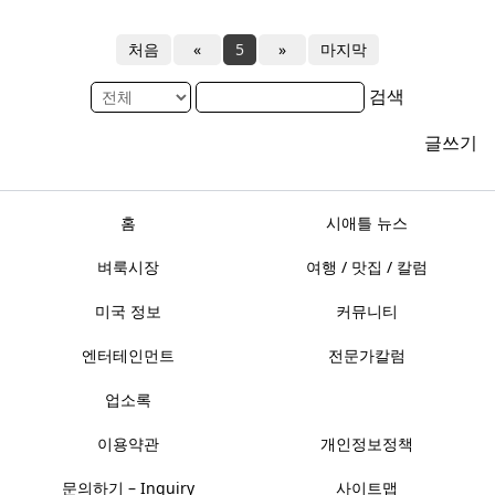
처음
«
5
»
마지막
검색
글쓰기
홈
시애틀 뉴스
벼룩시장
여행 / 맛집 / 칼럼
미국 정보
커뮤니티
엔터테인먼트
전문가칼럼
업소록
이용약관
개인정보정책
문의하기 – Inquiry
사이트맵