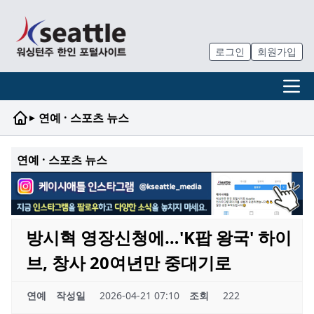
로그인
회원가입
▸
연예 · 스포츠 뉴스
연예 · 스포츠 뉴스
방시혁 영장신청에…'K팝 왕국' 하이
브, 창사 20여년만 중대기로
연예
작성일
2026-04-21 07:10
조회
222