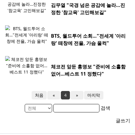
김무열 "국경 넘은 공감에 놀라…진
정한 '참교육' 고민해보길"
BTS, 월드투어 소회…"전세계 '아리
랑' 떼창에 전율, 가슴 울컥"
체코전 앞둔 홍명보 "준비에 소홀함
없어…베스트 11 정했다"
처음
«
4
»
마지막
검색
글쓰기