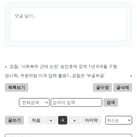
«
검찰, '사회복무 근태 논란' 송민호에 징역 1년 6개월 구형
방시혁, 쿠팡처럼 미국 압력 활용?…경찰은 '부글부글'
»
목록보기
글수정
글삭제
검색
글쓰기
처음
«
4
»
마지막