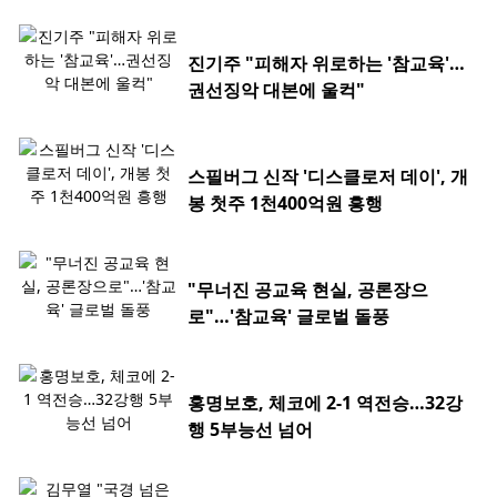
진기주 "피해자 위로하는 '참교육'…
권선징악 대본에 울컥"
스필버그 신작 '디스클로저 데이', 개
봉 첫주 1천400억원 흥행
"무너진 공교육 현실, 공론장으
로"…'참교육' 글로벌 돌풍
홍명보호, 체코에 2-1 역전승…32강
행 5부능선 넘어