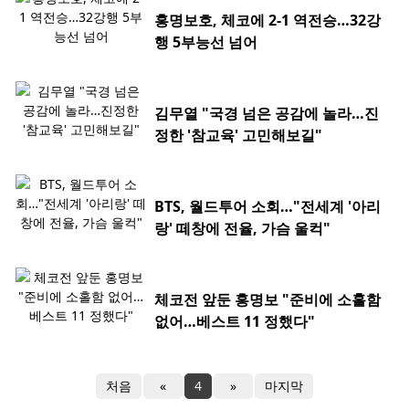
홍명보호, 체코에 2-1 역전승…32강
행 5부능선 넘어
김무열 "국경 넘은 공감에 놀라…진
정한 '참교육' 고민해보길"
BTS, 월드투어 소회…"전세계 '아리
랑' 떼창에 전율, 가슴 울컥"
체코전 앞둔 홍명보 "준비에 소홀함
없어…베스트 11 정했다"
처음
«
4
»
마지막