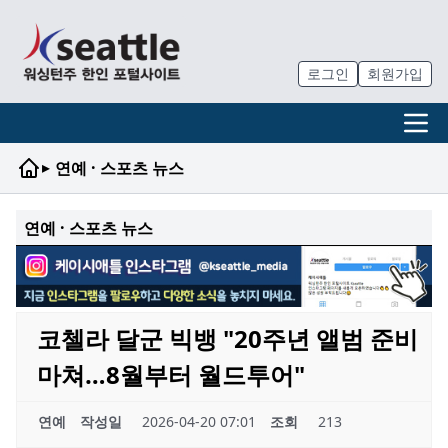
로그인
회원가입
▸
연예 · 스포츠 뉴스
연예 · 스포츠 뉴스
코첼라 달군 빅뱅 "20주년 앨범 준비
마쳐…8월부터 월드투어"
연예
작성일
2026-04-20 07:01
조회
213