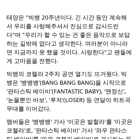
태양은 "빅뱅 20주년이다. 긴 시간 동안 계속해
서 우리를 사랑해주셔서 진심으로 감사드린
다"며 "우리가 할 수 있는 건 좋은 음악으로 보답
하는 길밖에 없다고 생각한다. 여러분이 아니라
면 지금까지 못 했을 것이다. 사랑한다"고 팬들에
게 고마움을 전했다.
빅뱅의 코첼라 2주차 공연 열기도 뜨거웠다. 빅
뱅은 '뱅뱅뱅'(BANG BANG BANG)을 시작으로
'판타스틱 베이비'(FANTASTIC BABY), '맨정신',
'눈물뿐인 바보', '루저'(LOSER) 등 연달아 히트곡
무대를 이어갔다.
멤버들은 '뱅뱅뱅' 가사 '이곳은 발할라'를 '이곳은
코첼라'로, '판타스틱 베이비' 가사 '와우 판타스
틱 베이비'를 '와우 코첼라 베이비'로 개사하는 등