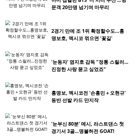
아미 집결한 BTS '더 시티 부산'…방
문객 20만명 넘기며 마무리
2경기 만에 조 1위 확정할수도…홍
명보호, 멕시코 꺾으면 '꽃길'
'눈동자' 염지호 감독 "정통 스릴러…
진정한 사랑 묻고 싶었죠"
홍명보, 멕시코전 '손흥민＋오현규'
동반 선발 카드 만지작
'눈부신 80분' 메시, 라스트댄스 첫
경기서 3골…명불허전 GOAT!