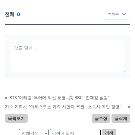
전체
0
«
BTS '아리랑' 투어에 외신 호평…英 BBC "존재감 실감"
지수 기획사 "아티스트는 가족 사안과 무관…소속사 독립 경영"
»
목록보기
글수정
글삭제
검색