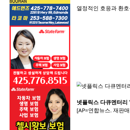
열정적인 호응과 환호
넷플릭스 다큐멘터리 'B
[AP=연합뉴스. 재판매 