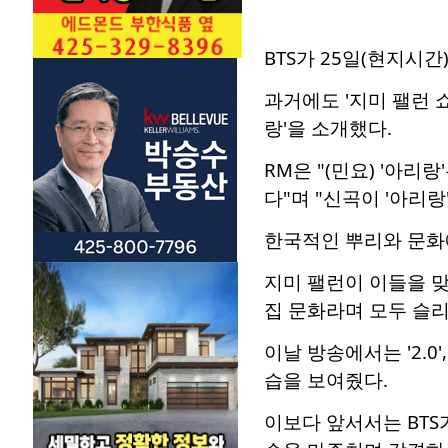
BTS가 25일(현지시간
과거에도 '지미 팰런 
랑'을 소개했다.
RM은 "(민요) '아리
다"며 "신곡이 '아리랑
한국적인 뿌리와 문화
지미 팰런이 이들을 맞이하
집 문화라며 모두 슬
이날 방송에서는 '2.0
습을 보여줬다.
이보다 앞서서는 BTS