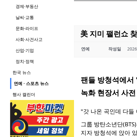
경제·부동산
날씨·교통
문화·라이프
美 지미 팰런쇼 찾
사회·사건사고
연예
작성일
2026
산업·기업
정치·정책
한국 뉴스
팬들 방청석에서 
연예 · 스포츠 뉴스
녹화 현장서 사전
행사 캘린더
"갓 나온 곡인데 다들 
그룹 방탄소년단(BTS)
지자 방청석에 앉아 있던