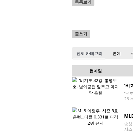
목록보기
글쓰기
전체 카테고리
연예
썸네일
'비
'무
26
몬테레
북중
ML
송성
시스