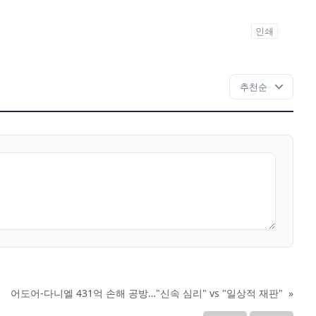
인쇄
어도어-다니엘 431억 손해 공방…"신속 심리" vs "일상적 재판"
»