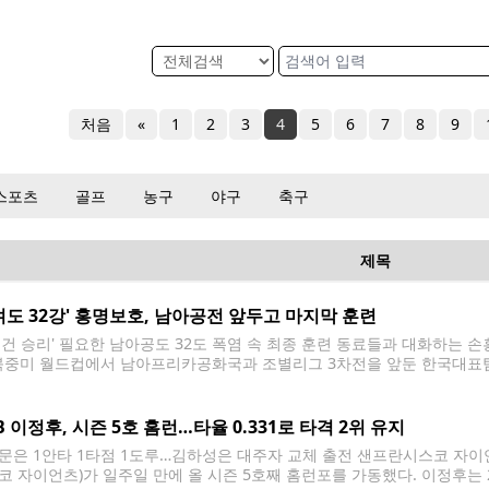
처음
«
1
2
3
4
5
6
7
8
9
스포츠
골프
농구
야구
축구
제목
겨도 32강' 홍명보호, 남아공전 앞두고 마지막 훈련
조건 승리' 필요한 남아공도 32도 폭염 속 최종 훈련 동료들과 대화하는 손흥
 북중미 월드컵에서 남아프리카공화국과 조별리그 3차전을 앞둔 한국대표팀
이 에스타디오 우니베르시타리오에서 훈련 하며 팀 동료들과 대화하고 있다. 2026.
미 월드컵 32강 진출이 걸린 남아프리카공화국과의 조별리그 최종전을 
B 이정후, 시즌 5호 홈런…타율 0.331로 타격 2위 유지
문은 1안타 1타점 1도루…김하성은 대주자 교체 출전 샌프란시스코 자이언
코 자이언츠)가 일주일 만에 올 시즌 5호째 홈런포를 가동했다. 이정후는