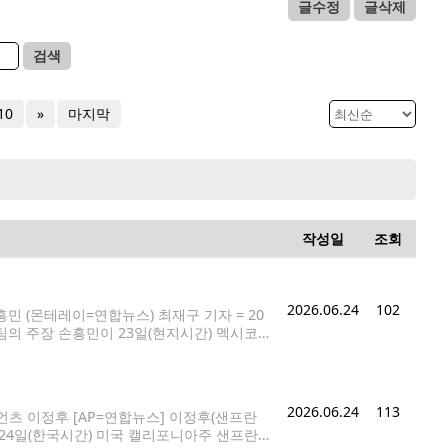
글수정
글삭제
검색
10
»
마지막
작성일
조회
2026.06.24
102
민 (몬테레이=연합뉴스) 최재구 기자 = 20
의 주장 손흥민이 23일(현지시간) 멕시코
6.24 jjaeck9@yna.co.kr 2026
앞둔 태극전사들이
2026.06.24
113
츠 이정후 [AP=연합뉴스] 이정후(샌프란
 24일(한국시간) 미국 캘리포니아주 샌프란