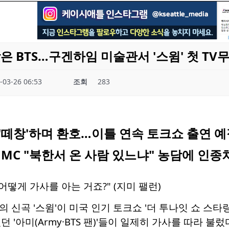
은 BTS…구겐하임 미술관서 '스윔' 첫 TV
-03-26 06:53
조회
283
'떼창'하며 환호…이틀 연속 토크쇼 출연 예
 MC "북한서 온 사람 있느냐" 농담에 인종
어떻게 가사를 아는 거죠?" (지미 팰런)
의 신곡 '스윔'이 미국 인기 토크쇼 '더 투나잇 쇼 스타링
 '아미(Army·BTS 팬)'들이 일제히 가사를 따라 불렀