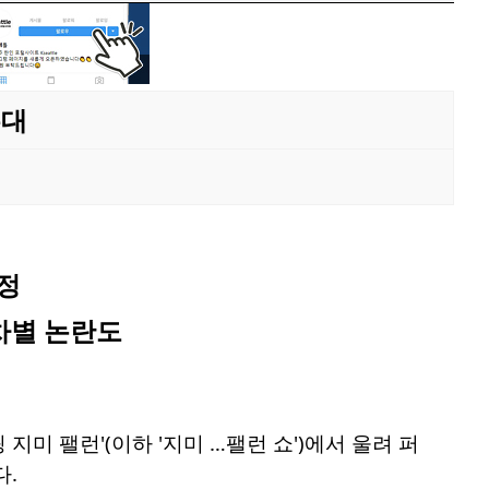
무대
정
차별 논란도
 지미 팰런'(이하 '지미 …팰런 쇼')에서 울려 퍼
다.