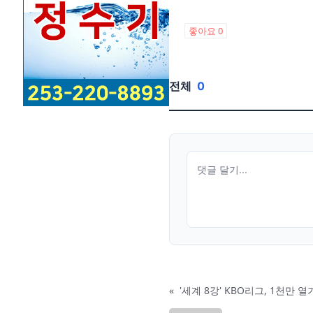
좋아요
0
전체
0
«
'세계 8강' KBO리그, 1천만 