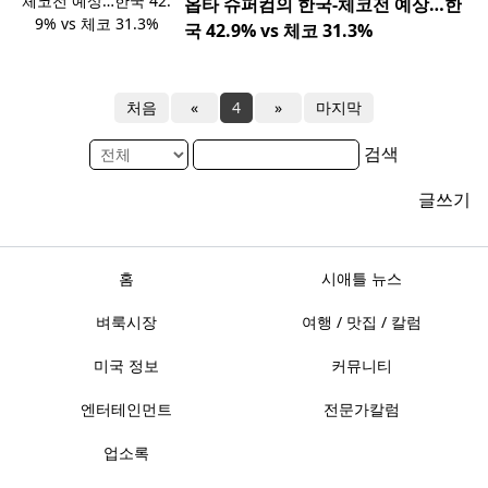
옵타 슈퍼컴의 한국-체코전 예상…한
국 42.9% vs 체코 31.3%
처음
«
4
»
마지막
검색
글쓰기
홈
시애틀 뉴스
벼룩시장
여행 / 맛집 / 칼럼
미국 정보
커뮤니티
엔터테인먼트
전문가칼럼
업소록