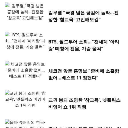
김무열 "국경 넘은 공감에 놀라…진
정한 '참교육' 고민해보길"
BTS, 월드투어 소회…"전세계 '아리
랑' 떼창에 전율, 가슴 울컥"
체코전 앞둔 홍명보 "준비에 소홀함
없어…베스트 11 정했다"
교권 붕괴 조명한 '참교육', 넷플릭스
비영어 쇼 1위 직행