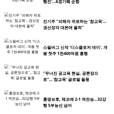
행진'…6경기째 순항
진기주 "피해자 위로하는 '참교육'…
권선징악 대본에 울컥"
스필버그 신작 '디스클로저 데이', 개
봉 첫주 1천400억원 흥행
"무너진 공교육 현실, 공론장으
로"…'참교육' 글로벌 돌풍
홍명보호, 체코에 2-1 역전승…32강
행 5부능선 넘어