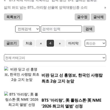
삶의 파도 넘는 BTS…아리랑 선율에 성덕대왕신종 소리
»
목록보기
글수정
글삭제
검색
글쓰기
처음
«
4
»
마지막
비판 딛고 선 홍명보, 한국인 사령탑
최초 2승 고지 눈앞
BTS '아리랑', 美 롤링스톤·英 NME
'2026 최고의 앨범' 선정