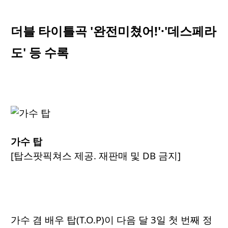
더블 타이틀곡 '완전미쳤어!'·'데스페라
도' 등 수록
가수 탑
[탑스팟픽쳐스 제공. 재판매 및 DB 금지]
가수 겸 배우 탑(T.O.P)이 다음 달 3일 첫 번째 정