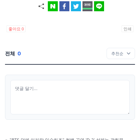
좋아요
0
인쇄
전체
0
«
"BTS 덕에 아리랑 익숙하죠" 컴백 공연 'D-2' 설레는 광화문