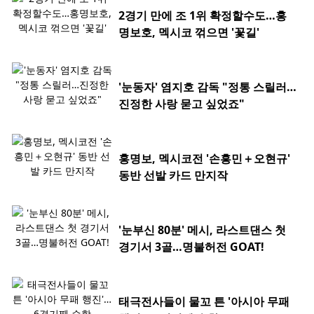
2경기 만에 조 1위 확정할수도…홍
명보호, 멕시코 꺾으면 '꽃길'
'눈동자' 염지호 감독 "정통 스릴러…
진정한 사랑 묻고 싶었죠"
홍명보, 멕시코전 '손흥민＋오현규'
동반 선발 카드 만지작
'눈부신 80분' 메시, 라스트댄스 첫
경기서 3골…명불허전 GOAT!
태극전사들이 물꼬 튼 '아시아 무패