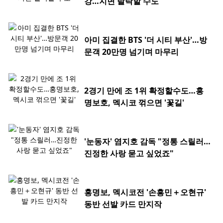
강…지면 탈락할 수도
아미 집결한 BTS '더 시티 부산'…방
문객 20만명 넘기며 마무리
2경기 만에 조 1위 확정할수도…홍
명보호, 멕시코 꺾으면 '꽃길'
'눈동자' 염지호 감독 "정통 스릴러…
진정한 사랑 묻고 싶었죠"
홍명보, 멕시코전 '손흥민＋오현규'
동반 선발 카드 만지작