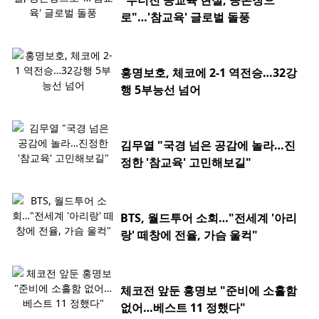
"무너진 공교육 현실, 공론장으
로"…'참교육' 글로벌 돌풍
홍명보호, 체코에 2-1 역전승…32강
행 5부능선 넘어
김무열 "국경 넘은 공감에 놀라…진
정한 '참교육' 고민해보길"
BTS, 월드투어 소회…"전세계 '아리
랑' 떼창에 전율, 가슴 울컥"
체코전 앞둔 홍명보 "준비에 소홀함
없어…베스트 11 정했다"