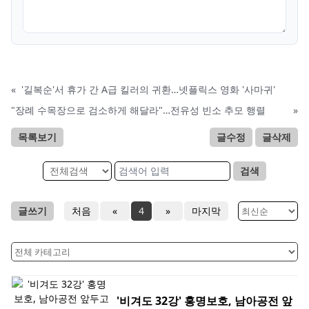
«
'길복순'서 휴가 간 A급 킬러의 귀환…넷플릭스 영화 '사마귀'
"장례 수목장으로 검소하게 해달라"…전유성 빈소 추모 행렬
»
목록보기
글수정
글삭제
검색
글쓰기
처음
«
4
»
마지막
'비겨도 32강' 홍명보호, 남아공전 앞