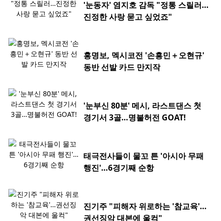
'눈동자' 염지호 감독 "정통 스릴러…
진정한 사랑 묻고 싶었죠"
홍명보, 멕시코전 '손흥민＋오현규'
동반 선발 카드 만지작
'눈부신 80분' 메시, 라스트댄스 첫
경기서 3골…명불허전 GOAT!
태극전사들이 물꼬 튼 '아시아 무패
행진'…6경기째 순항
진기주 "피해자 위로하는 '참교육'…
권선징악 대본에 울컥"