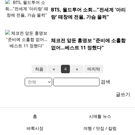
BTS, 월드투어 소회…"전세계 '아리
랑' 떼창에 전율, 가슴 울컥"
체코전 앞둔 홍명보 "준비에 소홀함
없어…베스트 11 정했다"
처음
«
4
»
마지막
검색
글쓰기
홈
시애틀 뉴스
벼룩시장
여행 / 맛집 / 칼럼