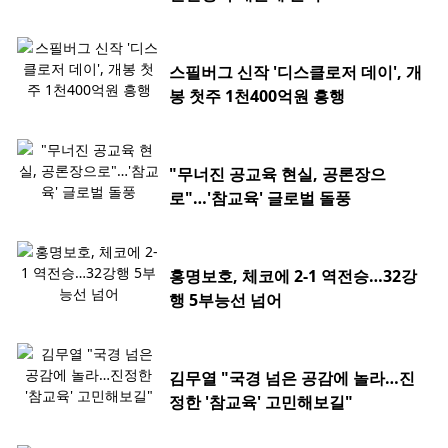
스필버그 신작 '디스클로저 데이', 개
봉 첫주 1천400억원 흥행
"무너진 공교육 현실, 공론장으
로"…'참교육' 글로벌 돌풍
홍명보호, 체코에 2-1 역전승…32강
행 5부능선 넘어
김무열 "국경 넘은 공감에 놀라…진
정한 '참교육' 고민해보길"