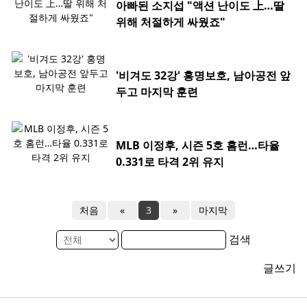
아빠된 소지섭 "액션 난이도 上…딸
위해 처절하게 싸웠죠"
'비겨도 32강' 홍명보호, 남아공전 앞
두고 마지막 훈련
MLB 이정후, 시즌 5호 홈런…타율
0.331로 타격 2위 유지
처음
«
3
»
마지막
검색
글쓰기