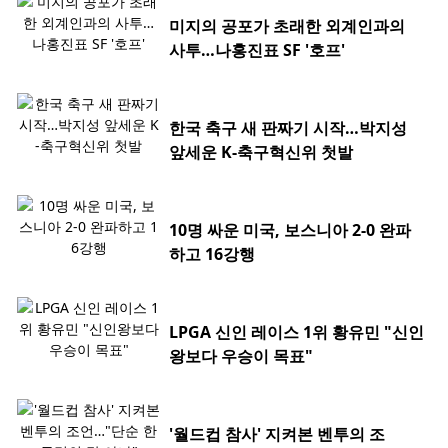
미지의 공포가 초래한 외계인과의
사투…나홍진표 SF '호프'
한국 축구 새 판짜기 시작…박지성
앞세운 K-축구혁신위 첫발
10명 싸운 미국, 보스니아 2-0 완파
하고 16강행
LPGA 신인 레이스 1위 황유민 "신인
왕보다 우승이 목표"
'월드컵 참사' 지켜본 벤투의 조