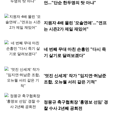
언…"단순 한두명의 탓 아냐"
지원자 4배 몰린 '모솔연애'…"연프
는 시즌2가 제일 재밌어"
네 번째 무대 마친 손흥민 "다시 죽
기 살기로 달려보겠다"
'멋진 신세계' 작가 "임지연·허남준
조합, 오뉴월 서리 같은 기적"
정몽규 축구협회장 '홍명보 선임' 경
찰 수사 2년째 공회전