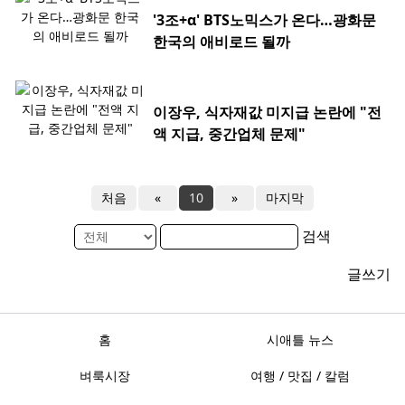
'3조+α' BTS노믹스가 온다…광화문
한국의 애비로드 될까
이장우, 식자재값 미지급 논란에 "전
액 지급, 중간업체 문제"
처음
«
10
»
마지막
검색
글쓰기
홈
시애틀 뉴스
벼룩시장
여행 / 맛집 / 칼럼