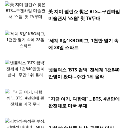
美 지미 팰런쇼 찾은 BTS…구겐하임
미술관서 '스윔' 첫 TV무대
'세계 8강' KBO리그, 1천만 열기 속
에 28일 스타트
넷플릭스 'BTS 컴백' 전세계 1천840
만명이 봤다…주간 1위 올라
"지금 여기, 다함께"…BTS, 4년만에
완전체로 미국 무대