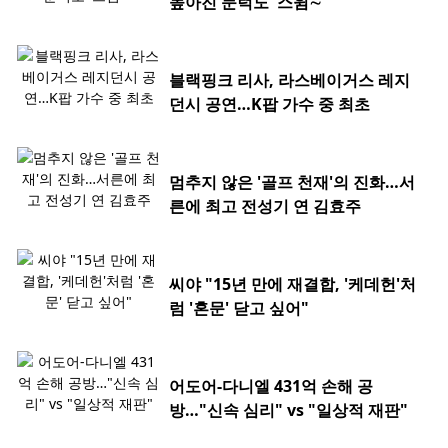
높아진 문턱도 '스윔∼'
블랙핑크 리사, 라스베이거스 레지
던시 공연…K팝 가수 중 최초
멈추지 않은 '골프 천재'의 진화…서
른에 최고 전성기 연 김효주
씨야 "15년 만에 재결합, '케데헌'처
럼 '혼문' 닫고 싶어"
어도어-다니엘 431억 손해 공
방…"신속 심리" vs "일상적 재판"