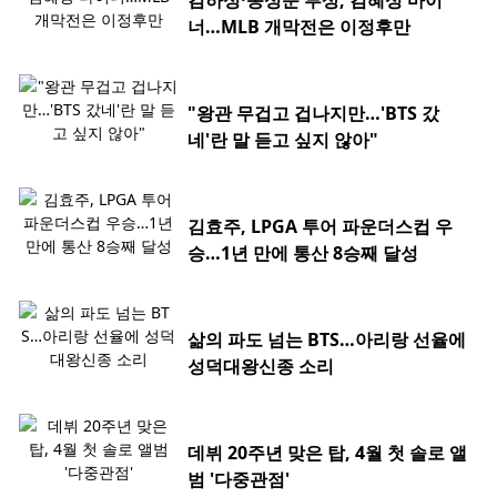
김하성·송성문 부상, 김혜성 마이
너…MLB 개막전은 이정후만
"왕관 무겁고 겁나지만…'BTS 갔
네'란 말 듣고 싶지 않아"
김효주, LPGA 투어 파운더스컵 우
승…1년 만에 통산 8승째 달성
삶의 파도 넘는 BTS…아리랑 선율에
성덕대왕신종 소리
데뷔 20주년 맞은 탑, 4월 첫 솔로 앨
범 '다중관점'