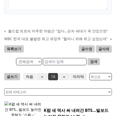
«
월드컵 트로피 마주한 차범근 "밉다…손자 세대가 꼭 안았으면"
WBC 한국 대표 불발된 최고 유망주 "할머니 위해 뛰고 싶었는데"
»
목록보기
글수정
글삭제
검색
글쓰기
처음
«
10
»
마지막
K팝 새 역사 써 내려간 BTS…빌보드