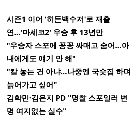
시즌1 이어 '히든백수저'로 재출
연…'마셰코2' 우승 후 13년만
"우승자 스포에 꽁꽁 싸매고 숨어…아
내에게도 얘기 안 해"
"칼 놓는 건 아냐…나중엔 국숫집 하며
늙어가고 싶어"
김학민·김은지 PD "명찰 스포일러 변
명 여지없는 실수"