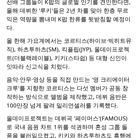
선배 그룹들이 K팝의 글로벌 인기를 견인한다면,
올해 데뷔한 '루키'들은 2년 차를 맞아 한층 무르
익은 역량을 뽐내며 K팝 한류를 뒷받침할 예정이
다.
올 한해 가요계에서는 코르티스(하이브·빅히트뮤
직), 하츠투하츠(SM), 킥플립(JYP), 올데이프로젝
트(더블랙레이블), 키키(스타쉽) 등 대형 신인이
잇따라 신고식을 치렀다.
음악·안무·영상 등을 직접 만드는 '영 크리에이터
크루'를 지향한 코르티스는 다섯 멤버가 공동 창
작하는 방식으로 앨범을 제작했고, 데뷔 음반은
100만장 넘게 팔려 밀리언셀러를 기록했다.
올데이프로젝트는 데뷔곡 '페이머스'(FAMOUS)
로 국내 음원 차트 1위를 석권하며 혼성 그룹 돌
풍을 불러일으켰고, 키키와 하츠투하츠도 흥행에