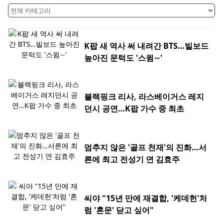
K팝 새 역사 써 내려간 BTS…빌보드
높아진 문턱도 '스윔∼'
블랙핑크 리사, 라스베이거스 레지
던시 공연…K팝 가수 중 최초
멈추지 않은 '골프 천재'의 진화…서
른에 최고 전성기 연 김효주
씨야 "15년 만에 재결합, '케데헌'처
럼 '혼문' 닫고 싶어"