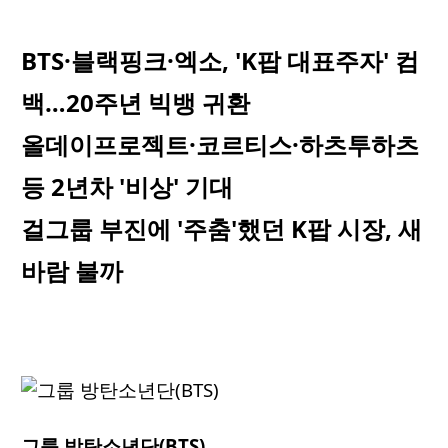
BTS·블랙핑크·엑소, 'K팝 대표주자' 컴
백…20주년 빅뱅 귀환
올데이프로젝트·코르티스·하츠투하츠
등 2년차 '비상' 기대
걸그룹 부진에 '주춤'했던 K팝 시장, 새
바람 불까
그룹 방탄소년단(BTS)