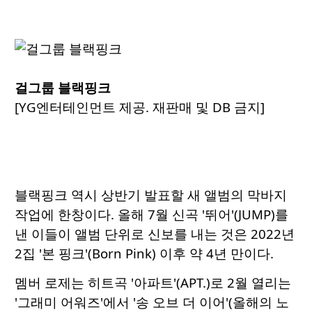
걸그룹 블랙핑크
[YG엔터테인먼트 제공. 재판매 및 DB 금지]
블랙핑크 역시 상반기 발표할 새 앨범의 막바지
작업에 한창이다. 올해 7월 신곡 '뛰어'(JUMP)를
낸 이들이 앨범 단위로 신보를 내는 것은 2022년
2집 '본 핑크'(Born Pink) 이후 약 4년 만이다.
멤버 로제는 히트곡 '아파트'(APT.)로 2월 열리는
'그래미 어워즈'에서 '송 오브 더 이어'(올해의 노