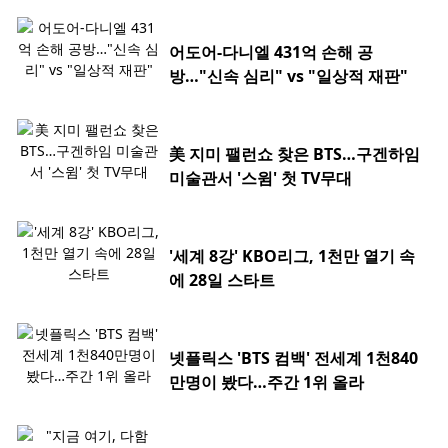
어도어-다니엘 431억 손해 공
방…"신속 심리" vs "일상적 재판"
美 지미 팰런쇼 찾은 BTS…구겐하임
미술관서 '스윔' 첫 TV무대
'세계 8강' KBO리그, 1천만 열기 속
에 28일 스타트
넷플릭스 'BTS 컴백' 전세계 1천840
만명이 봤다…주간 1위 올라