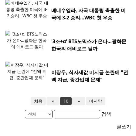
베네수엘라, 자국 대통령 축출한 미
국에 3-2 승리…WBC 첫 우승
'3조+α' BTS노믹스가 온다…광화문
한국의 애비로드 될까
이장우, 식자재값 미지급 논란에 "전
액 지급, 중간업체 문제"
처음
«
10
»
마지막
검색
글쓰기