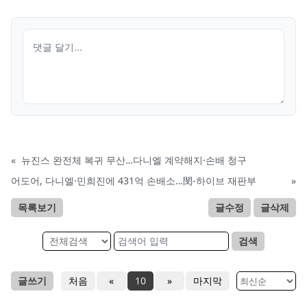
«
뉴진스 완전체 복귀 무산…다니엘 계약해지·손배 청구
어도어, 다니엘·민희진에 431억 손배소…閔-하이브 재판부
»
목록보기
글수정
글삭제
검색
글쓰기
처음
«
10
»
마지막