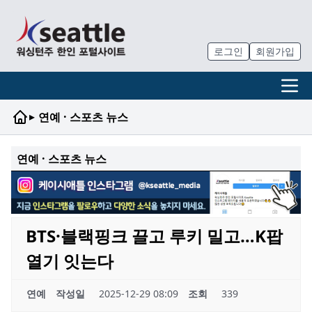
로그인
회원가입
▸
연예 · 스포츠 뉴스
연예 · 스포츠 뉴스
BTS·블랙핑크 끌고 루키 밀고…K팝
열기 잇는다
연예
작성일
2025-12-29 08:09
조회
339