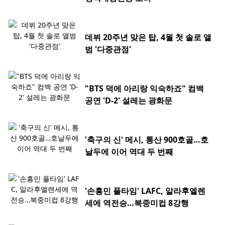
데뷔 20주년 맞은 탑, 4월 첫 솔로 앨
범 '다중관점'
"BTS 덕에 아리랑 익숙하죠" 컴백
공연 'D-2' 설레는 광화문
'축구의 신' 메시, 통산 900호골…호
날두에 이어 역대 두 번째
'손흥민 풀타임' LAFC, 알라후엘렌
세에 역전승…북중미컵 8강행