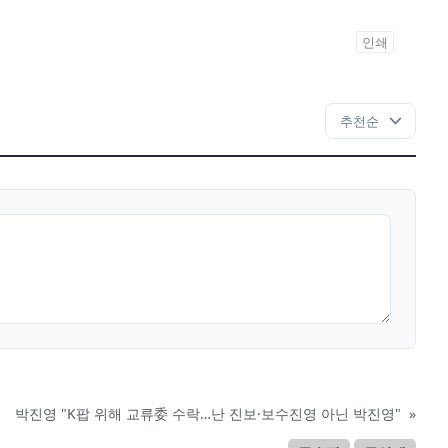
인쇄
박진영 "K팝 위해 교류委 수락…난 진보·보수진영 아닌 박진영"
»