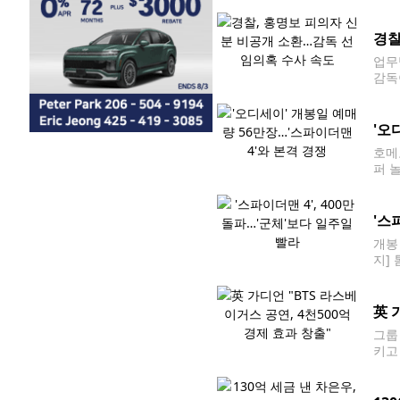
키즈
경찰
업무
감독
0 
하는
'오
호메
퍼 
영화 
영화
'스
개봉
지]
봉 
英 
그룹
키고
을 
지 