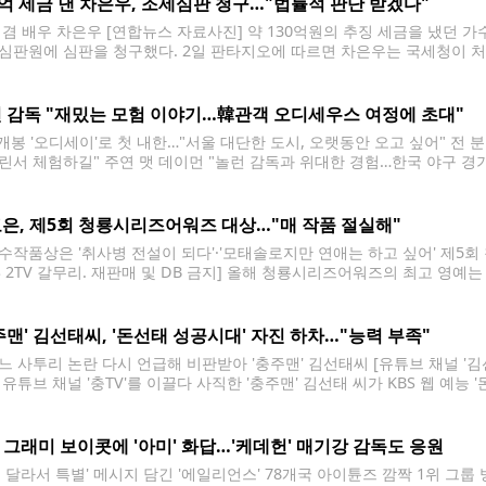
0억 세금 낸 차은우, 조세심판 청구…"법률적 판단 받겠다"
 겸 배우 차은우 [연합뉴스 자료사진] 약 130억원의 추징 세금을 냈던 
심판원에 심판을 청구했다. 2일 판타지오에 따르면 차은우는 국세청이 처
 지난달 조세심판원에 조세심판청구서를 제출했다. 판타지오는 "차은우는
 조세심판을 청구했다"면서도 "현재 절차가
 감독 "재밌는 모험 이야기…韓관객 오디세우스 여정에 초대"
 개봉 '오디세이'로 첫 내한…"서울 대단한 도시, 오랫동안 오고 싶어" 전 
린서 체험하길" 주연 맷 데이먼 "놀런 감독과 위대한 경험…한국 야구 경기
칼립소는 빌런이거나 영웅일수도" 질문에 답하는 놀런 감독 (서울=연합뉴스
텔에서 열린 영화
은, 제5회 청룡시리즈어워즈 대상…"매 작품 절실해"
수작품상은 '취사병 전설이 되다'·'모태솔로지만 연애는 하고 싶어' 제5
BS 2TV 갈무리. 재판매 및 DB 금지] 올해 청룡시리즈어워즈의 최고 영예
 파라다이스시티에서 열린 제5회 청룡시리즈어워즈에서 대상을 받았다. 배
 제2회 때 넷플릭스 '더 글로리'로 수상한 송혜교에
주맨' 김선태씨, '돈선태 성공시대' 자진 하차…"능력 부족"
느 사투리 논란 다시 언급해 비판받아 '충주맨' 김선태씨 [유튜브 채널 '김선
 유튜브 채널 '충TV'를 이끌다 사직한 '충주맨' 김선태 씨가 KBS 웹 예능
 유튜브 채널 '김선태'를 통해 "단독 MC로 방송을 이끌어가는 것에 대한
S 그래미 보이콧에 '아미' 화답…'케데헌' 매기강 감독도 응원
린 달라서 특별' 메시지 담긴 '에일리언스' 78개국 아이튠즈 깜짝 1위 그룹