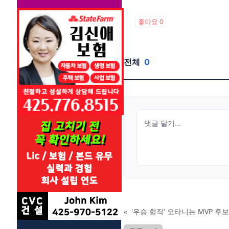
좋아요
0
전체
0
«
'우승 합작' 오타니는 MVP 