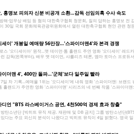
가 6일 서울 여의도 콘래드 호텔에서 열린 미니앨범 'THIS & THAT' 
, 홍명보 피의자 신분 비공개 소환…감독 선임의혹 수사 속도
방해·업무상 배임 등 혐의 대한축구협회 청문회, 질의 답하는 홍명보 전 
이 30일 국회 문화체육관광위원회에서 열린 대한축구협회 현안 관련 청문회에
[국회사진기자단] photo@yna.co.kr 축구대표팀 감독 선임 과정에서 
 경찰이 홍명보 전 감독을 비공개 소환한 것으로 파악됐다. 5일
디세이' 개봉일 예매량 56만장…'스파이더맨4'와 본격 경쟁
로스 '오디세이아' 원작…맷 데이먼·톰 홀랜드 주연 영화 '오디세이' 레드카
놀런 감독(왼쪽부터), 배우 맷 데이먼, 샤를리즈 테론, 엠마 토마스 프로
'오디세이' 레드카펫 행사에서 포즈를 취하고 있다. 2026.8.4 ryousant
 '오디세이'가 개봉일인 5일 예매량 50만장을 훌쩍 넘기며
파이더맨 4', 400만 돌파…'군체'보다 일주일 빨라
 7일 차 기록…예매율 1위는 '오디세이'에 내줘 영화 '스파이더맨: 브랜드 뉴
 톰 홀랜드가 주연한 영화 '스파이더맨' 시리즈의 네 번째 작품 '스파이더맨: 
7일 차인 4일 관객 400만명 고지를 밟았다. 배급사 소니 픽쳐스는 이날 오후
가디언 "BTS 라스베이거스 공연, 4천500억 경제 효과 창출"
 방탄소년단 [빅히트 뮤직 제공. 재판매 및 DB 금지] 그룹 방탄소년단(B
 있다는 주요 외신의 분석이 나왔다고 빅히트 뮤직이 4일 밝혔다. 영국 일
깨고 월드투어를 재개한 방탄소년단이 미국 현지에서 막대한 경제적 호황을
북미 7개