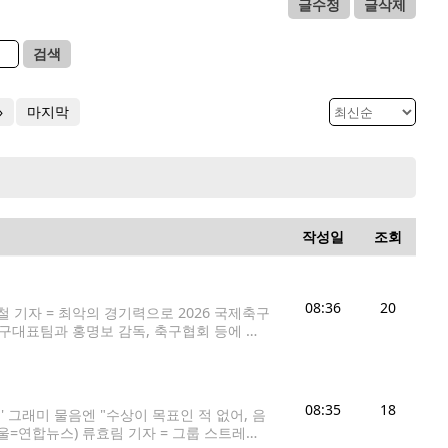
글수정
글삭제
검색
»
마지막
작성일
조회
08:36
20
 기자 = 최악의 경기력으로 2026 국제축구
축구대표팀과 홍명보 감독, 축구협회 등에 대
 감독은 북중미 월드컵 조별리그 탈락에 대한
08:35
18
언' 그래미 물음엔 "수상이 목표인 적 없어, 음
(서울=연합뉴스) 류효림 기자 = 그룹 스트레이