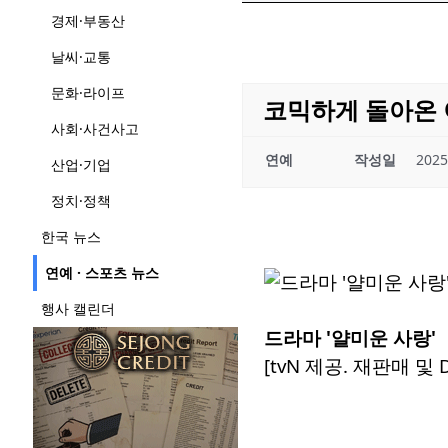
경제·부동산
날씨·교통
문화·라이프
코믹하게 돌아온 
사회·사건사고
연예
작성일
2025
산업·기업
정치·정책
한국 뉴스
연예 · 스포츠 뉴스
행사 캘린더
드라마 '얄미운 사랑'
[tvN 제공. 재판매 및 