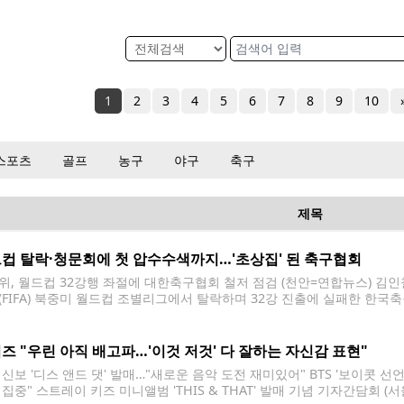
1
2
3
4
5
6
7
8
9
10
스포츠
골프
농구
야구
축구
제목
컵 탈락·청문회에 첫 압수수색까지…'초상집' 된 축구협회
위, 월드컵 32강행 좌절에 대한축구협회 철저 점검 (천안=연합뉴스) 김인철
(FIFA) 북중미 월드컵 조별리그에서 탈락하며 32강 진출에 실패한 한국
비판의 목소리가 커지고 있는 29일 충남 천안 대한축구협회 모습. 홍명보
로 자진 사퇴했다. 2026.6.29 yatoya@yna.co.kr 사상 처음으로
즈 "우린 아직 배고파…'이것 저것' 다 잘하는 자신감 표현"
 신보 '디스 앤드 댓' 발매…"새로운 음악 도전 재미있어" BTS '보이콧 선
 집중" 스트레이 키즈 미니앨범 'THIS & THAT' 발매 기념 기자간담회 