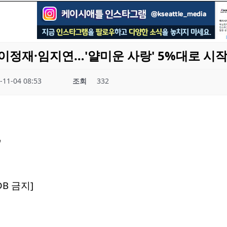
이정재·임지연…'얄미운 사랑' 5%대로 시
-11-04 08:53
조회
332
DB 금지]