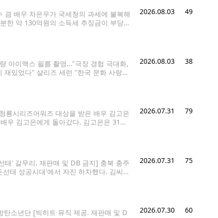
2026.08.03
49
가수 겸 배우 차은우가 국세청의 과세에 불복해
분한 약 130억원의 소득세 추징금이 부당하
 법률적 판단을 받기 위해 법이 정한 절차에
2026.08.03
38
분량 아이맥스 필름 촬영…"극장 경험 극대화,
 재밌었다" 샬리즈 세런 "한국 문화 사랑
) 이재희 기자 = 3일 서울 종로구 포시즌
2026.07.31
79
회 청룡시리즈어워즈 대상을 받은 배우 김고은
는 배우 김고은에게 돌아갔다. 김고은은 31일
우가 이 시상식에서 대상을 받은 것은 202
2026.07.31
75
태' 갈무리. 재판매 및 DB 금지] 충북 충주
 '돈선태 성공시대'에서 자진 하차했다. 김씨는
 부족함을 많이 느꼈다"며 "자진 하차하는
2026.07.30
60
 방탄소년단 [빅히트 뮤직 제공. 재판매 및 D