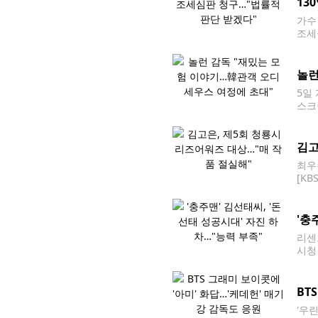
13
가수
조세
다며
따라
놀런
5일
스크
해…
스호
김고
최우
[K
인천
3년
'충
리센
시청
개인
BT
'우