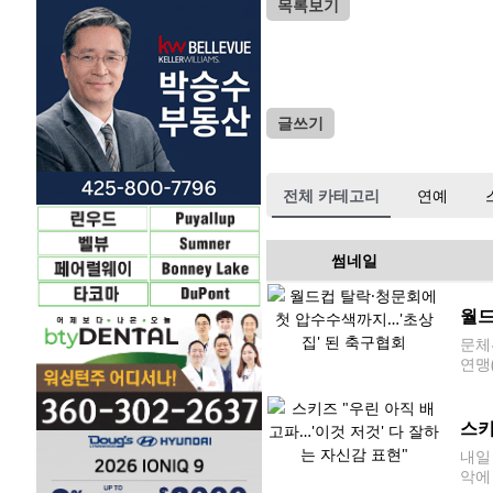
목록보기
글쓰기
전체 카테고리
연예
썸네일
월드
문체
연맹
한 
책임으
스키
내일
악에