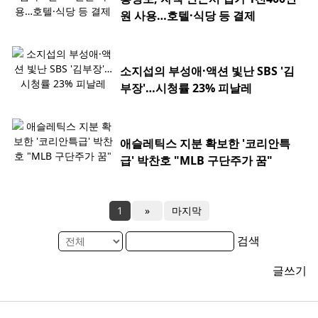
원 사용…호텔·식당 등 결제
소지섭의 부성애·액션 빛난 SBS '김
부장'…시청률 23% 피날레
애슬레틱스 지분 확보한 '코리안특
급' 박찬호 "MLB 구단주가 꿈"
1
»
마지막
검색
글쓰기