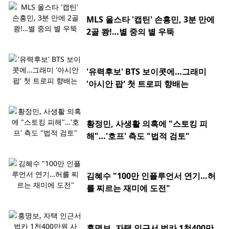
MLS 올스타 '캡틴' 손흥민, 3분 만에
2골 쾅!…별 중의 별 우뚝
'유력후보' BTS 보이콧에…그래미
'아시안 팝' 첫 트로피 향배는
황정민, 사생활 의혹에 "스토킹 피
해"…'호프' 측도 "법적 검토"
김혜수 "100만 인플루언서 연기…허
를 찌르는 재미에 도전"
홍명보, 자택 인근서 법카 1천400만