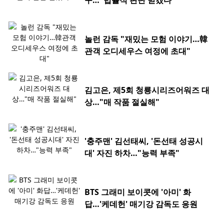
구…"법률적 판단 받겠다"
놀런 감독 "재밌는 모험 이야기…韓
관객 오디세우스 여정에 초대"
김고은, 제5회 청룡시리즈어워즈 대
상…"매 작품 절실해"
'충주맨' 김선태씨, '돈선태 성공시
대' 자진 하차…"능력 부족"
BTS 그래미 보이콧에 '아미' 화
답…'케데헌' 매기강 감독도 응원