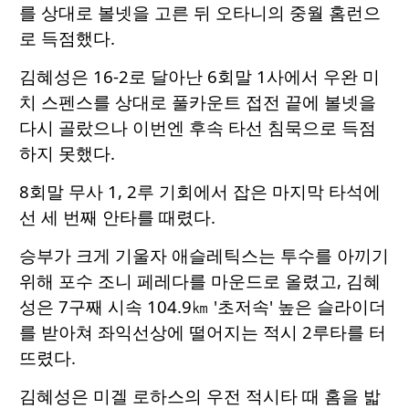
를 상대로 볼넷을 고른 뒤 오타니의 중월 홈런으
로 득점했다.
김혜성은 16-2로 달아난 6회말 1사에서 우완 미
치 스펜스를 상대로 풀카운트 접전 끝에 볼넷을
다시 골랐으나 이번엔 후속 타선 침묵으로 득점
하지 못했다.
8회말 무사 1, 2루 기회에서 잡은 마지막 타석에
선 세 번째 안타를 때렸다.
승부가 크게 기울자 애슬레틱스는 투수를 아끼기
위해 포수 조니 페레다를 마운드로 올렸고, 김혜
성은 7구째 시속 104.9㎞ '초저속' 높은 슬라이더
를 받아쳐 좌익선상에 떨어지는 적시 2루타를 터
뜨렸다.
김혜성은 미겔 로하스의 우전 적시타 때 홈을 밟