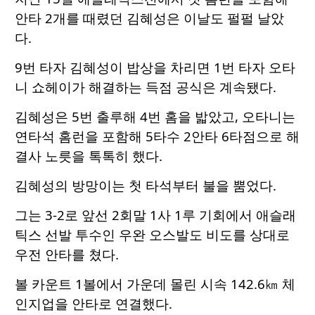
안타 2개를 때렸던 김혜성은 이날도 펄펄 날았
다.
9번 타자 김혜성이 밥상을 차리면 1번 타자 오타
니 쇼헤이가 해결하는 득점 공식은 계속됐다.
김혜성은 5번 출루해 4번 홈을 밟았고, 오타니는
연타석 홈런을 포함해 5타수 2안타 6타점으로 해
결사 노릇을 톡톡히 했다.
김혜성의 방망이는 첫 타석부터 불을 뿜었다.
그는 3-2로 앞선 2회말 1사 1루 기회에서 애슬래
틱스 선발 투수인 우완 오스발도 비도를 상대로
우전 안타를 쳤다.
볼 카운트 1볼에서 가운데 몰린 시속 142.6㎞ 체
인지업을 안타로 연결했다.