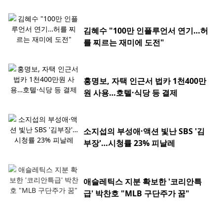
김혜수 "100만 인플루언서 연기…허
를 찌르는 재미에 도전"
홍명보, 자택 인근서 법카 1천400만
원 사용…호텔·식당 등 결제
소지섭의 부성애·액션 빛난 SBS '김
부장'…시청률 23% 피날레
애슬레틱스 지분 확보한 '코리안특
급' 박찬호 "MLB 구단주가 꿈"