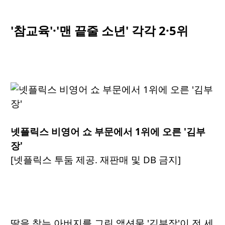
'참교육'·'맨 끝줄 소년' 각각 2·5위
넷플릭스 비영어 쇼 부문에서 1위에 오른 '김부
장'
[넷플릭스 투둠 제공. 재판매 및 DB 금지]
딸을 찾는 아버지를 그린 액션물 '김부장'이 전 세