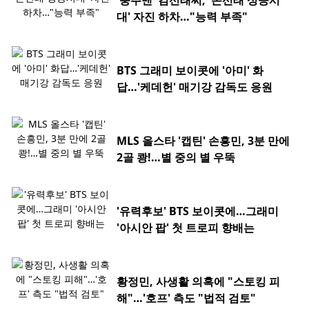
'충주맨' 김선태씨, '돈선태 성공시
대' 자진 하차…"능력 부족"
BTS 그래미 보이콧에 '아미' 화
답…'케데헌' 매기강 감독도 응원
MLS 올스타 '캡틴' 손흥민, 3분 만에
2골 쾅!…별 중의 별 우뚝
'유력후보' BTS 보이콧에…그래미
'아시안 팝' 첫 트로피 향배는
황정민, 사생활 의혹에 "스토킹 피
해"…'호프' 측도 "법적 검토"