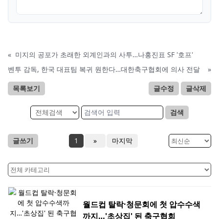
«
미지의 공포가 초래한 외계인과의 사투…나홍진표 SF '호프'
벤투 감독, 한국 대표팀 복귀 원한다…대한축구협회에 의사 전달
»
목록보기
글수정
글삭제
검색
글쓰기
1
»
마지막
월드컵 탈락·청문회에 첫 압수수색
까지…'초상집' 된 축구협회