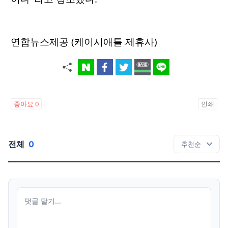
연합뉴스제공 (케이시애틀 제휴사)
좋아요
0
인쇄
전체
0