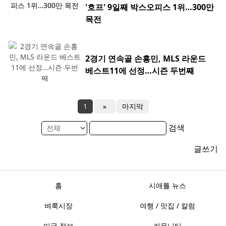
'호프' 9일째 박스오피스 1위…300만
목전
2경기 연속골 손흥민, MLS 라운드
베스트11에 선정…시즌 두번째
1
»
마지막
검색
글쓰기
홈
시애틀 뉴스
벼룩시장
여행 / 맛집 / 칼럼
미국 정보
커뮤니티