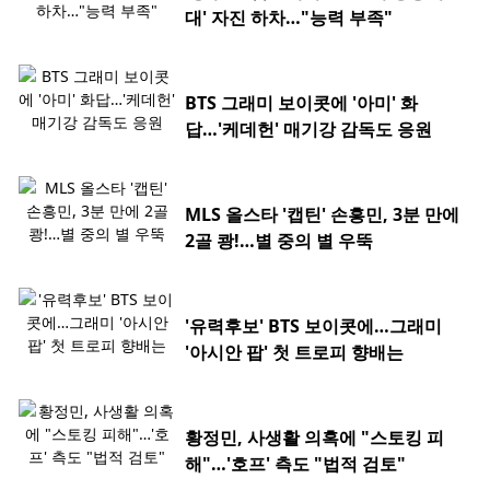
대' 자진 하차…"능력 부족"
BTS 그래미 보이콧에 '아미' 화
답…'케데헌' 매기강 감독도 응원
MLS 올스타 '캡틴' 손흥민, 3분 만에
2골 쾅!…별 중의 별 우뚝
'유력후보' BTS 보이콧에…그래미
'아시안 팝' 첫 트로피 향배는
황정민, 사생활 의혹에 "스토킹 피
해"…'호프' 측도 "법적 검토"