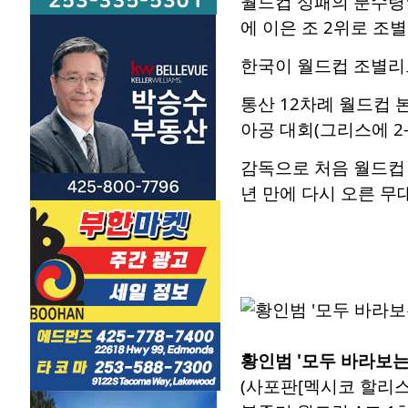
월드컵 성패의 분수령
에 이은 조 2위로 조
한국이 월드컵 조별리그
통산 12차례 월드컵 본선
아공 대회(그리스에 2
감독으로 처음 월드컵 
년 만에 다시 오른 무
황인범 '모두 바라보는
(사포판[멕시코 할리스