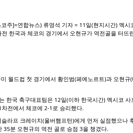
코주]=연합뉴스) 류영석 기자 = 11일(현지시간) 멕
전 한국과 체코의 경기에서 오현규가 역전골을 터뜨린 후 기뻐하
중미 월드컵 첫 경기에서 황인범(페예노르트)과 오현규
는 한국 축구대표팀은 12일(이하 한국시간) 멕시코 
1차전에서 체코에 2-1로 승리했다.
디슬라프 크레이치(울버햄프턴)에게 먼저 실점했으나 후
 35분 오현규의 역전 골로 승점 3을 챙겼다.