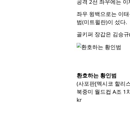
공격 2선 좌우에는 이
좌우 윙백으로는 이태석
범(미트윌란)이 섰다.
골키퍼 장갑은 김승규(
환호하는 황인범
(사포판[멕시코 할리스
북중미 월드컵 A조 1차전
kr