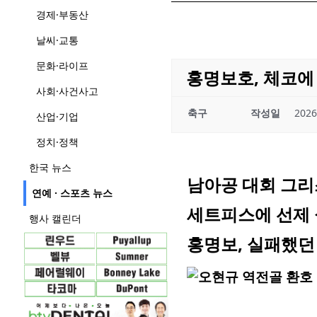
경제·부동산
날씨·교통
문화·라이프
홍명보호, 체코에 
사회·사건사고
축구
작성일
2026
산업·기업
정치·정책
한국 뉴스
남아공 대회 그리스
연예 · 스포츠 뉴스
세트피스에 선제 
행사 캘린더
홍명보, 실패했던 