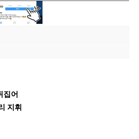
뒤집어
승리 지휘