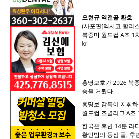
오현규 역전골 환호
(사포판[멕시코 할리스
북중미 월드컵 A조 1차
kr
홍명보호가 2026 북
승을 거뒀다.
홍명보 감독이 지휘하
월드컵 조별리그 A조 
한국은 후반 14분 라
황인범의 동점 골, 후반