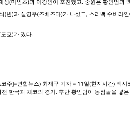
재성(마인츠)과 이강인이 포진했고, 중원은 황인범과 
(빈)과 설영우(즈베즈다)가 나섰고, 스리백 수비라인에
도쿄)가 꼈다.
코주]=연합뉴스) 최재구 기자 = 11일(현지시간) 멕
 한국과 체코의 경기. 후반 황인범이 동점골을 넣은 뒤 기뻐하고