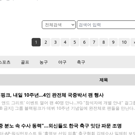
1
2
3
4
5
6
7
8
9
10
스포츠
골프
농구
야구
축구
제목
핑크, 내일 10주년…4인 완전체 국중박서 팬 행사
트 앤드 그리트' 이벤트 열어 팬 40명 만나…YG "참석자에 개별 안내" 걸
DB 금지] 그룹 블랙핑크가 데뷔 10주년 기념일에 완전체로 팬들을 만난다
 멤버 지수, 제니, 로제, 리사는 데뷔일인 8일 서울 용산구 국립중앙박물관
eet & Greet)에
중 분노 속 수사 동력"…외신들도 한국 축구 잇단 파문 조명
터·AP·워싱턴포스트 등 '홍명보 선임 의혹' 축구협회 강제수사 일제히 보