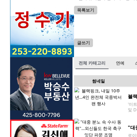
목록보기
글쓰기
전체 카테고리
연예
썸네일
블랙
'미
및 
핑크
트'(M
"대
로이