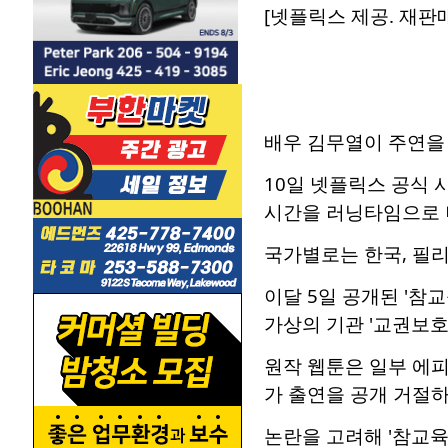
[넷플릭스 제공. 재판매
배우 김무열이 주연을 
10일 넷플릭스 공식 사
시간을 러닝타임으로 나
국가별로는 한국, 필리
이달 5일 공개된 '참
가상의 기관 '교권보호
원작 웹툰은 일부 에피
가 출연을 공개 거절하
논란을 고려해 '참교육