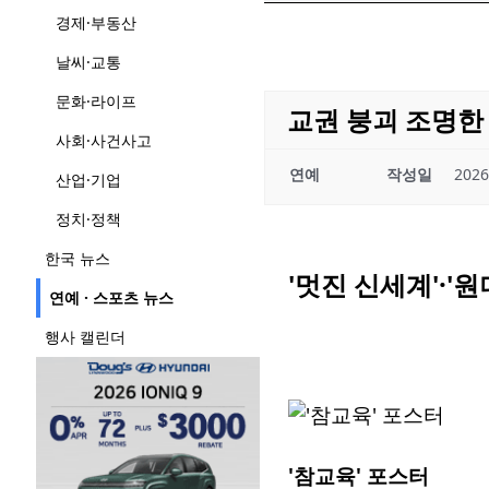
경제·부동산
날씨·교통
문화·라이프
교권 붕괴 조명한 
사회·사건사고
연예
작성일
2026
산업·기업
정치·정책
한국 뉴스
'멋진 신세계'·'원
연예 · 스포츠 뉴스
행사 캘린더
'참교육' 포스터