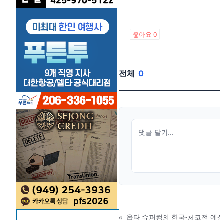
좋아요
0
전체
0
«
옵타 슈퍼컴의 한국-체코전 예상…한