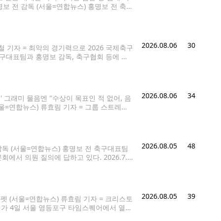
보 전 감독 (서울=연합뉴스) 홍명보 전 축구
련 청문회에 출석해 증인 선서하고 있다. 2
2026.08.06
30
 기자 = 최악의 경기력으로 2026 국제축구
축구대표팀과 홍명보 감독, 축구협회 등에 대
 감독은 북중미 월드컵 조별리그 탈락에 대한
2026.08.06
34
언' 그래미 물음엔 "수상이 목표인 적 없어, 음
(서울=연합뉴스) 류효림 기자 = 그룹 스트레이
발매 기념 기자간담회에서 포즈를
2026.08.05
48
감독 (서울=연합뉴스) 홍명보 전 축구대표팀
서 의원 질의에 답하고 있다. 2026.7.3
대한축구협회 등의 부당한 개입이 있었는지 수사
2026.08.05
39
펫 (서울=연합뉴스) 류효림 기자 = 크리스토
듀서가 4일 서울 영등포구 타임스퀘어에서 열린
a@yna.co.kr 크리스토퍼 놀런 감독의 신작