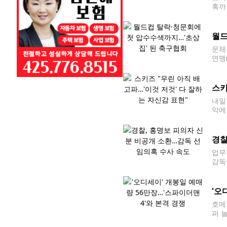
혹까
대표
026
월드
문체
연맹
한 
책임으
스키
내일
악에
키즈
경찰
업무
감독
0 
하는
'오
호메
퍼 
영화 