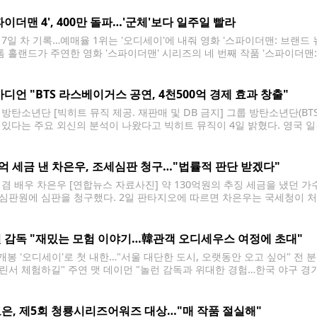
 '오디세이'가 개봉일인 5일 예매량 50만장을 훌쩍 넘기며
파이더맨 4', 400만 돌파…'군체'보다 일주일 빨라
 7일 차 기록…예매율 1위는 '오디세이'에 내줘 영화 '스파이더맨: 브랜드 뉴
 톰 홀랜드가 주연한 영화 '스파이더맨' 시리즈의 네 번째 작품 '스파이더맨: 
7일 차인 4일 관객 400만명 고지를 밟았다. 배급사 소니 픽쳐스는 이날 오후
가디언 "BTS 라스베이거스 공연, 4천500억 경제 효과 창출"
 방탄소년단 [빅히트 뮤직 제공. 재판매 및 DB 금지] 그룹 방탄소년단(B
 있다는 주요 외신의 분석이 나왔다고 빅히트 뮤직이 4일 밝혔다. 영국 일
깨고 월드투어를 재개한 방탄소년단이 미국 현지에서 막대한 경제적 호황을
북미 7개
0억 세금 낸 차은우, 조세심판 청구…"법률적 판단 받겠다"
 겸 배우 차은우 [연합뉴스 자료사진] 약 130억원의 추징 세금을 냈던 
심판원에 심판을 청구했다. 2일 판타지오에 따르면 차은우는 국세청이 처
 지난달 조세심판원에 조세심판청구서를 제출했다. 판타지오는 "차은우는
 조세심판을 청구했다"면서도 "현재 절차가
 감독 "재밌는 모험 이야기…韓관객 오디세우스 여정에 초대"
 개봉 '오디세이'로 첫 내한…"서울 대단한 도시, 오랫동안 오고 싶어" 전 
린서 체험하길" 주연 맷 데이먼 "놀런 감독과 위대한 경험…한국 야구 경기
칼립소는 빌런이거나 영웅일수도" 질문에 답하는 놀런 감독 (서울=연합뉴스
텔에서 열린 영화
은, 제5회 청룡시리즈어워즈 대상…"매 작품 절실해"