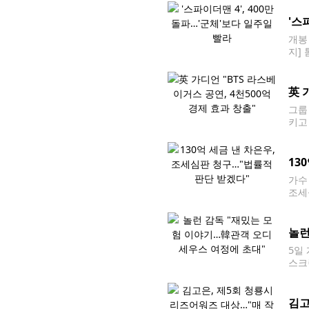
영화
'스
개봉
지]
봉 
英 
그룹
키고
을 
지 
13
가수
조세
다며
따라
놀런
5일
스크
해…
스호
김고