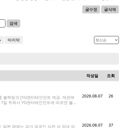
글수정
글삭제
검색
»
마지막
작성일
조회
2026.08.07
26
그룹 블랙핑크 [YG엔터테인먼트 제공. 재판매
. 7일 주최사 YG엔터테인먼트에 따르면 블랙
에서 열리는 팬 이벤트 '미트 앤드 그리
2026.08.07
37
도 일본 매체는 과거 외국인 심판 성 접대 의