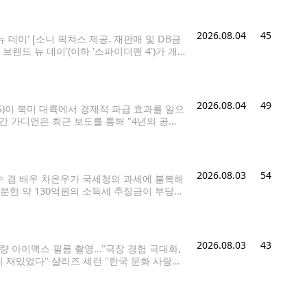
2026.08.04
45
 데이' [소니 픽쳐스 제공. 재판매 및 DB금
브랜드 뉴 데이'(이하 '스파이더맨 4')가 개
 '스파이더맨 4'의 관객 수가
2026.08.04
49
TS)이 북미 대륙에서 경제적 파급 효과를 일으
간 가디언은 최근 보도를 통해 "4년의 공백
 이끌고 있다"고 조명했다. 가디언은 9월까
2026.08.03
54
가수 겸 배우 차은우가 국세청의 과세에 불복해
분한 약 130억원의 소득세 추징금이 부당하
 법률적 판단을 받기 위해 법이 정한 절차에
2026.08.03
43
분량 아이맥스 필름 촬영…"극장 경험 극대화,
 재밌었다" 샬리즈 세런 "한국 문화 사랑
) 이재희 기자 = 3일 서울 종로구 포시즌