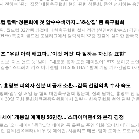
지 전하며 '관심 집중' 대한축구협회 현안 관련 청문회, 증인 선서하는 홍명
팀 감독이 30일 국회 문화체육관광위원회에서 열린 대한축구협회 현안 관
.7.30 [국회사진기자단] photo@yna.co.kr 대한축구협회가
컵 탈락·청문회에 첫 압수수색까지…'초상집' 된 축구협회
위, 월드컵 32강행 좌절에 대한축구협회 철저 점검 (천안=연합뉴스) 김인철
(FIFA) 북중미 월드컵 조별리그에서 탈락하며 32강 진출에 실패한 한국
비판의 목소리가 커지고 있는 29일 충남 천안 대한축구협회 모습. 홍명보
로 자진 사퇴했다. 2026.6.29 yatoya@yna.co.kr 사상 처음으로
즈 "우린 아직 배고파…'이것 저것' 다 잘하는 자신감 표현"
 신보 '디스 앤드 댓' 발매…"새로운 음악 도전 재미있어" BTS '보이콧 선
 집중" 스트레이 키즈 미니앨범 'THIS & THAT' 발매 기념 기자간담회 
가 6일 서울 여의도 콘래드 호텔에서 열린 미니앨범 'THIS & THAT' 
, 홍명보 피의자 신분 비공개 소환…감독 선임의혹 수사 속도
방해·업무상 배임 등 혐의 대한축구협회 청문회, 질의 답하는 홍명보 전 
이 30일 국회 문화체육관광위원회에서 열린 대한축구협회 현안 관련 청문회에
[국회사진기자단] photo@yna.co.kr 축구대표팀 감독 선임 과정에서 
 경찰이 홍명보 전 감독을 비공개 소환한 것으로 파악됐다. 5일
디세이' 개봉일 예매량 56만장…'스파이더맨4'와 본격 경쟁
로스 '오디세이아' 원작…맷 데이먼·톰 홀랜드 주연 영화 '오디세이' 레드카
놀런 감독(왼쪽부터), 배우 맷 데이먼, 샤를리즈 테론, 엠마 토마스 프로
'오디세이' 레드카펫 행사에서 포즈를 취하고 있다. 2026.8.4 ryousant