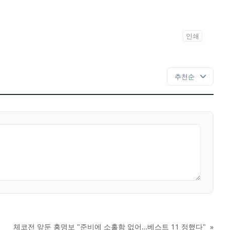
인쇄
체코전 앞둔 홍명보 "준비에 소홀함 없어…베스트 11 정했다"
»