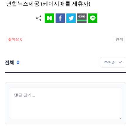
연합뉴스제공 (케이시애틀 제휴사)
좋아요
0
인쇄
전체
0