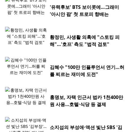
'유력후보' BTS 보이콧에…그래미
'아시안 팝' 첫 트로피 향배는
황정민, 사생활 의혹에 "스토킹 피
해"…'호프' 측도 "법적 검토"
김혜수 "100만 인플루언서 연기…허
를 찌르는 재미에 도전"
홍명보, 자택 인근서 법카 1천400만
원 사용…호텔·식당 등 결제
소지섭의 부성애·액션 빛난 SBS '김