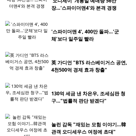
'오디세이' 개봉일 예매량 56만
장…'스파이더맨4'와 본격 경쟁
'스파이더맨 4', 400만 돌파…'군
체'보다 일주일 빨라
英 가디언 "BTS 라스베이거스 공연,
4천500억 경제 효과 창출"
130억 세금 낸 차은우, 조세심판 청
구…"법률적 판단 받겠다"
놀런 감독 "재밌는 모험 이야기…韓
관객 오디세우스 여정에 초대"