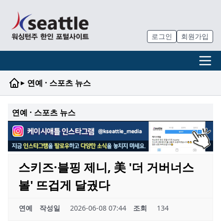
로그인
회원가입
▸
연예 · 스포츠 뉴스
연예 · 스포츠 뉴스
스키즈·블핑 제니, 美 '더 거버너스
볼' 뜨겁게 달궜다
연예
작성일
2026-06-08 07:44
조회
134