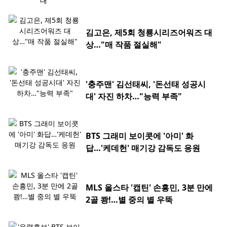
김고은, 제5회 청룡시리즈어워즈 대
상…"매 작품 절실해"
'충주맨' 김선태씨, '돈선태 성공시
대' 자진 하차…"능력 부족"
BTS 그래미 보이콧에 '아미' 화
답…'케데헌' 매기강 감독도 응원
MLS 올스타 '캡틴' 손흥민, 3분 만에
2골 쾅!…별 중의 별 우뚝