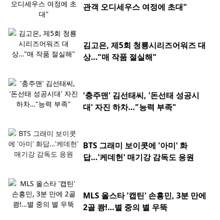
관객 오디세우스 여정에 초대"
김고은, 제5회 청룡시리즈어워즈 대
상…"매 작품 절실해"
'충주맨' 김선태씨, '돈선태 성공시
대' 자진 하차…"능력 부족"
BTS 그래미 보이콧에 '아미' 화
답…'케데헌' 매기강 감독도 응원
MLS 올스타 '캡틴' 손흥민, 3분 만에
2골 쾅!…별 중의 별 우뚝