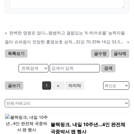
«
완벽한 영웅은 없다…평범하고 결핍있는 'K-히어로물' 능력자들
옵타 슈퍼컴이 전망한 홍명보호 성적…32강 70.35%·16강 33.52%
»
목록보기
글수정
글삭제
검색
글쓰기
1
»
마지막
블랙핑크, 내일 10주년…4인 완전체
국중박서 팬 행사