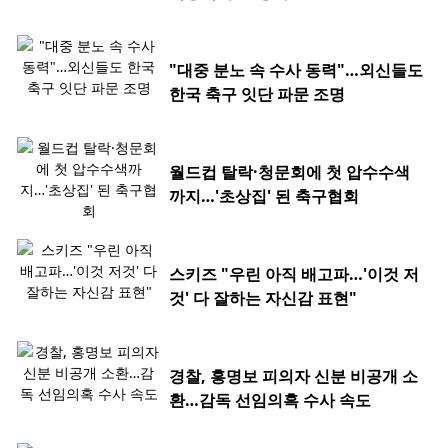
"대중 분노 속 수사 동력"…외신들도
한국 축구 잇단 파문 조명
월드컵 탈락·청문회에 첫 압수수색
까지…'초상집' 된 축구협회
스키즈 "우린 아직 배고파…'이것 저
것' 다 잘하는 자신감 표현"
경찰, 홍명보 피의자 신분 비공개 소
환…감독 선임의혹 수사 속도