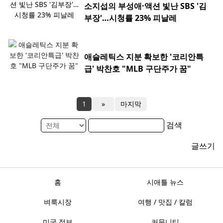
소지섭의 부성애·액션 빛난 SBS '김
부장'…시청률 23% 피날레
애슬레틱스 지분 확보한 '코리안특
급' 박찬호 "MLB 구단주가 꿈"
1
»
마지막
검색
글쓰기
홈
시애틀 뉴스
벼룩시장
여행 / 맛집 / 칼럼
미국 정보
커뮤니티