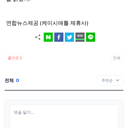
연합뉴스제공 (케이시애틀 제휴사)
좋아요
0
인쇄
전체
0