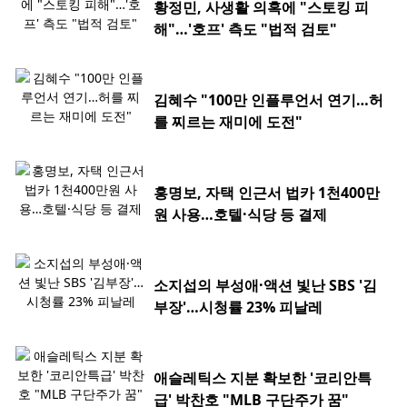
황정민, 사생활 의혹에 "스토킹 피
해"…'호프' 측도 "법적 검토"
김혜수 "100만 인플루언서 연기…허
를 찌르는 재미에 도전"
홍명보, 자택 인근서 법카 1천400만
원 사용…호텔·식당 등 결제
소지섭의 부성애·액션 빛난 SBS '김
부장'…시청률 23% 피날레
애슬레틱스 지분 확보한 '코리안특
급' 박찬호 "MLB 구단주가 꿈"