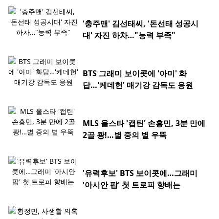
'충주맨' 김선태씨, '돈선태 성공시
대' 자진 하차…"능력 부족"
BTS 그래미 보이콧에 '아미' 화
답…'케데헌' 매기강 감독도 응원
MLS 올스타 '캡틴' 손흥민, 3분 만에
2골 쾅!…별 중의 별 우뚝
'유력후보' BTS 보이콧에…그래미
'아시안 팝' 첫 트로피 향배는