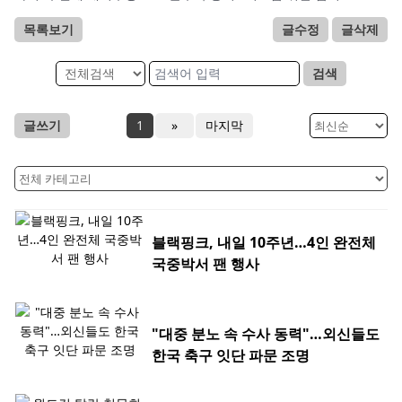
목록보기
글수정
글삭제
검색
글쓰기
1
»
마지막
블랙핑크, 내일 10주년…4인 완전체
국중박서 팬 행사
"대중 분노 속 수사 동력"…외신들도
한국 축구 잇단 파문 조명