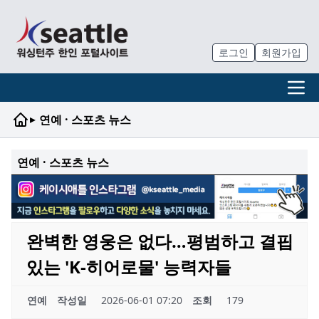
로그인
회원가입
▸
연예 · 스포츠 뉴스
연예 · 스포츠 뉴스
완벽한 영웅은 없다…평범하고 결핍
있는 'K-히어로물' 능력자들
연예
작성일
2026-06-01 07:20
조회
179