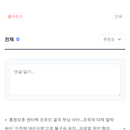
좋아요
0
인쇄
전체
0
«
홍명보호 센터백 조유민 결국 부상 낙마…조위제 대체 발탁
싸이 '수면제 대리수령'으로 불구속 송치…의료법 위반 혐의
»