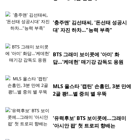
'충주맨' 김선태씨, '돈선태 성공시
대' 자진 하차…"능력 부족"
BTS 그래미 보이콧에 '아미' 화
답…'케데헌' 매기강 감독도 응원
MLS 올스타 '캡틴' 손흥민, 3분 만에
2골 쾅!…별 중의 별 우뚝
'유력후보' BTS 보이콧에…그래미
'아시안 팝' 첫 트로피 향배는