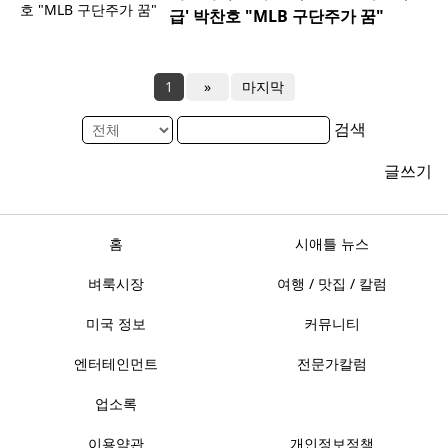
급' 박찬호 "MLB 구단주가 꿈"
1
»
마지막
검색
글쓰기
홈
시애틀 뉴스
벼룩시장
여행 / 맛집 / 칼럼
미국 정보
커뮤니티
엔터테인먼트
전문가칼럼
업소록
이용약관
개인정보정책