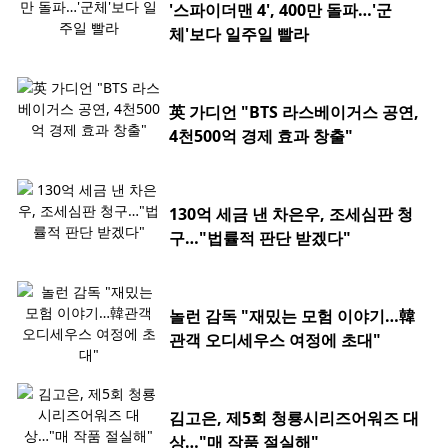
'스파이더맨 4', 400만 돌파…'군
체'보다 일주일 빨라
英 가디언 "BTS 라스베이거스 공연,
4천500억 경제 효과 창출"
130억 세금 낸 차은우, 조세심판 청
구…"법률적 판단 받겠다"
놀런 감독 "재밌는 모험 이야기…韓
관객 오디세우스 여정에 초대"
김고은, 제5회 청룡시리즈어워즈 대
상…"매 작품 절실해"