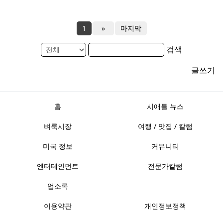
1
»
마지막
검색
글쓰기
홈
시애틀 뉴스
벼룩시장
여행 / 맛집 / 칼럼
미국 정보
커뮤니티
엔터테인먼트
전문가칼럼
업소록
이용약관
개인정보정책