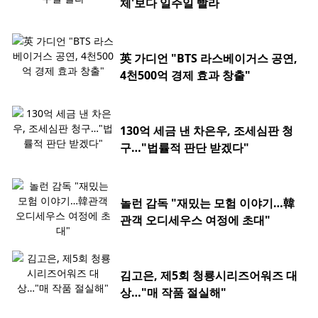
체'보다 일주일 빨라
英 가디언 "BTS 라스베이거스 공연,
4천500억 경제 효과 창출"
130억 세금 낸 차은우, 조세심판 청
구…"법률적 판단 받겠다"
놀런 감독 "재밌는 모험 이야기…韓
관객 오디세우스 여정에 초대"
김고은, 제5회 청룡시리즈어워즈 대
상…"매 작품 절실해"