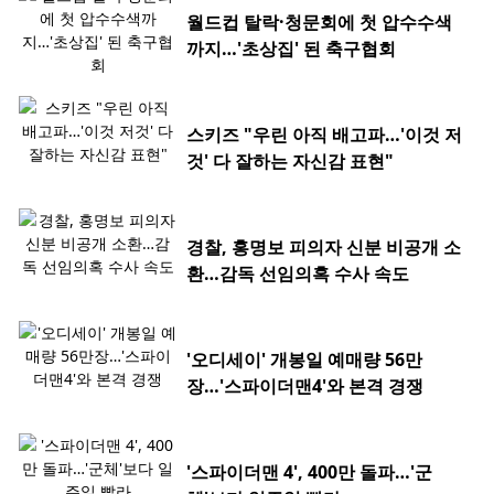
월드컵 탈락·청문회에 첫 압수수색
까지…'초상집' 된 축구협회
스키즈 "우린 아직 배고파…'이것 저
것' 다 잘하는 자신감 표현"
경찰, 홍명보 피의자 신분 비공개 소
환…감독 선임의혹 수사 속도
'오디세이' 개봉일 예매량 56만
장…'스파이더맨4'와 본격 경쟁
'스파이더맨 4', 400만 돌파…'군