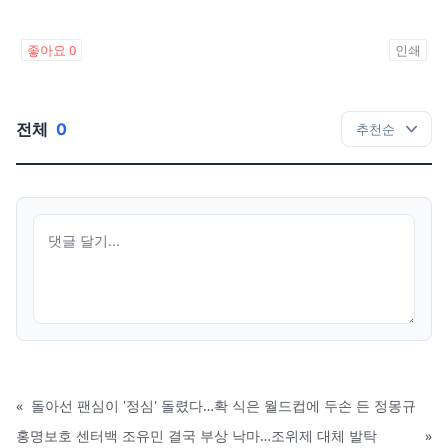
좋아요
0
인쇄
전체
0
«
돌아선 팬심이 '정심' 돌렸다…확 식은 월드컵에 두손 든 정몽규
홍명보호 센터백 조유민 결국 부상 낙마…조위제 대체 발탁
»