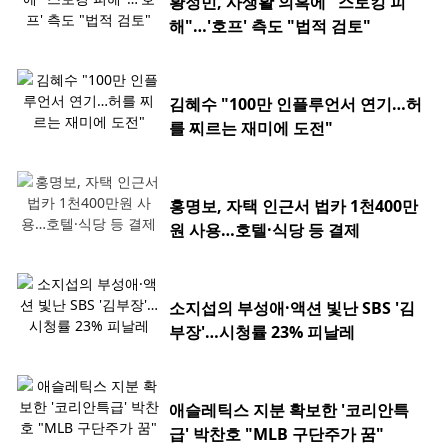
황정민, 사생활 의혹에 "스토킹 피
해"…'호프' 측도 "법적 검토"
김혜수 "100만 인플루언서 연기…허
를 찌르는 재미에 도전"
홍명보, 자택 인근서 법카 1천400만
원 사용…호텔·식당 등 결제
소지섭의 부성애·액션 빛난 SBS '김
부장'…시청률 23% 피날레
애슬레틱스 지분 확보한 '코리안특
급' 박찬호 "MLB 구단주가 꿈"