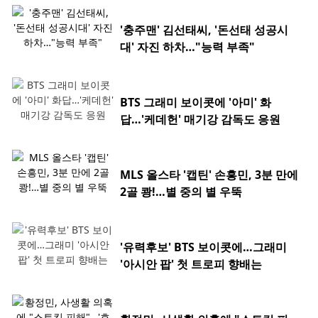
'충주맨' 김선태씨, '돈선태 성공시
대' 자진 하차…"능력 부족"
BTS 그래미 보이콧에 '아미' 화
답…'케데헌' 매기강 감독도 응원
MLS 올스타 '캡틴' 손흥민, 3분 만에
2골 쾅!…별 중의 별 우뚝
'유력후보' BTS 보이콧에…그래미
'아시안 팝' 첫 트로피 향배는