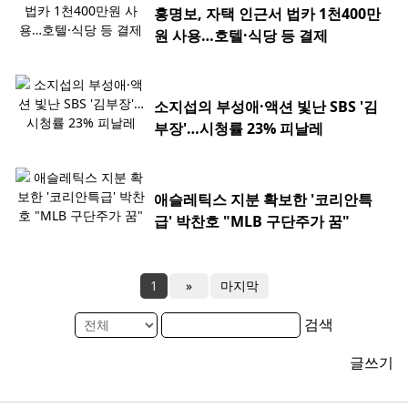
홍명보, 자택 인근서 법카 1천400만
원 사용…호텔·식당 등 결제
소지섭의 부성애·액션 빛난 SBS '김
부장'…시청률 23% 피날레
애슬레틱스 지분 확보한 '코리안특
급' 박찬호 "MLB 구단주가 꿈"
1
»
마지막
검색
글쓰기