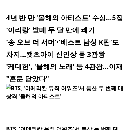
4년 반 만 '올해의 아티스트' 수상…5집
'아리랑' 발매 두 달 만에 쾌거
'송 오브 더 서머'·'베스트 남성 K팝'도
차지…캣츠아이 신인상 등 3관왕
'케데헌', '올해의 노래' 등 4관왕…이재
"혼문 닫았다"
BTS, '아메리칸 뮤직 어워즈'서 통산 두 번째 대