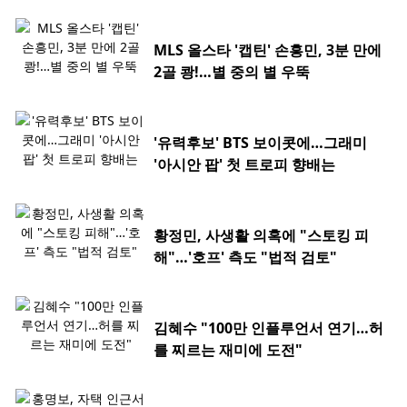
MLS 올스타 '캡틴' 손흥민, 3분 만에
2골 쾅!…별 중의 별 우뚝
'유력후보' BTS 보이콧에…그래미
'아시안 팝' 첫 트로피 향배는
황정민, 사생활 의혹에 "스토킹 피
해"…'호프' 측도 "법적 검토"
김혜수 "100만 인플루언서 연기…허
를 찌르는 재미에 도전"