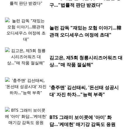
구…"법률적 판단 받겠다"
놀런 감독 "재밌는 모험 이야기…韓
관객 오디세우스 여정에 초대"
김고은, 제5회 청룡시리즈어워즈 대
상…"매 작품 절실해"
'충주맨' 김선태씨, '돈선태 성공시
대' 자진 하차…"능력 부족"
BTS 그래미 보이콧에 '아미' 화
답…'케데헌' 매기강 감독도 응원