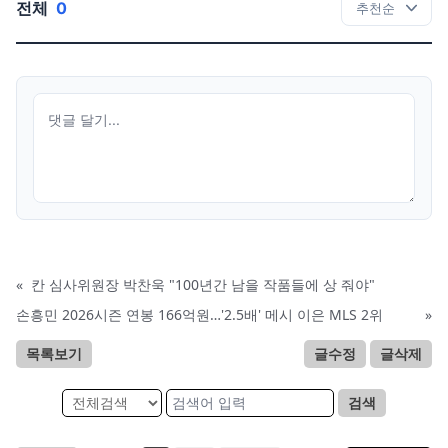
전체
0
«
칸 심사위원장 박찬욱 "100년간 남을 작품들에 상 줘야"
손흥민 2026시즌 연봉 166억원…'2.5배' 메시 이은 MLS 2위
»
목록보기
글수정
글삭제
검색