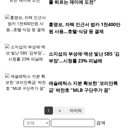
를 찌르는 재미에 도전"
홍명보, 자택 인근서 법카 1천400만
원 사용…호텔·식당 등 결제
소지섭의 부성애·액션 빛난 SBS '김
부장'…시청률 23% 피날레
애슬레틱스 지분 확보한 '코리안특
급' 박찬호 "MLB 구단주가 꿈"
1
»
마지막
검색