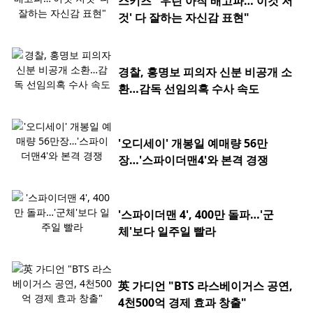
스키즈 "우린 아직 배고파…'이것 저
것' 다 잘하는 자신감 표현"
경찰, 홍명보 피의자 신분 비공개 소
환…감독 선임의혹 수사 속도
'오디세이' 개봉일 예매량 56만
장…'스파이더맨4'와 본격 경쟁
'스파이더맨 4', 400만 돌파…'군
체'보다 일주일 빨라
英 가디언 "BTS 라스베이거스 공연,
4천500억 경제 효과 창출"