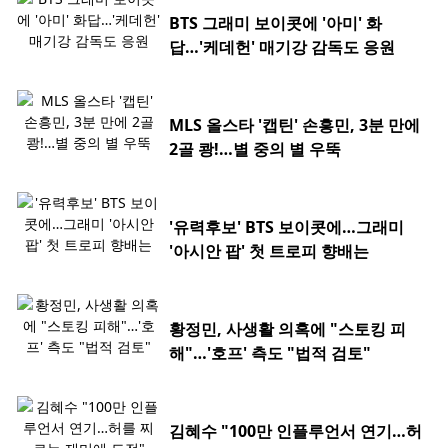
BTS 그래미 보이콧에 '아미' 화
답…'케데헌' 매기강 감독도 응원
MLS 올스타 '캡틴' 손흥민, 3분 만에
2골 쾅!…별 중의 별 우뚝
'유력후보' BTS 보이콧에…그래미
'아시안 팝' 첫 트로피 향배는
황정민, 사생활 의혹에 "스토킹 피
해"…'호프' 측도 "법적 검토"
김혜수 "100만 인플루언서 연기…허