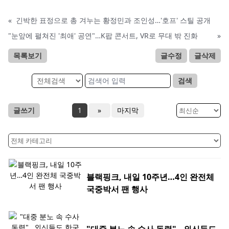
«
긴박한 표정으로 총 겨누는 황정민과 조인성…'호프' 스틸 공개
"눈앞에 펼쳐진 '최애' 공연"…K팝 콘서트, VR로 무대 밖 진화
»
목록보기
글수정
글삭제
검색
글쓰기
1
»
마지막
블랙핑크, 내일 10주년…4인 완전체
국중박서 팬 행사