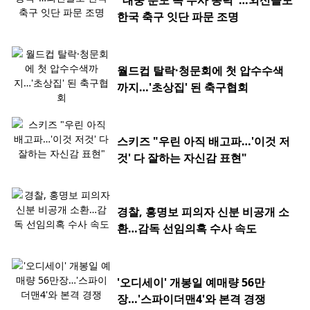
"대중 분노 속 수사 동력"…외신들도
한국 축구 잇단 파문 조명
월드컵 탈락·청문회에 첫 압수수색
까지…'초상집' 된 축구협회
스키즈 "우린 아직 배고파…'이것 저
것' 다 잘하는 자신감 표현"
경찰, 홍명보 피의자 신분 비공개 소
환…감독 선임의혹 수사 속도
'오디세이' 개봉일 예매량 56만
장…'스파이더맨4'와 본격 경쟁