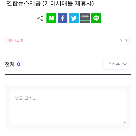
연합뉴스제공 (케이시애틀 제휴사)
좋아요
0
인쇄
전체
0