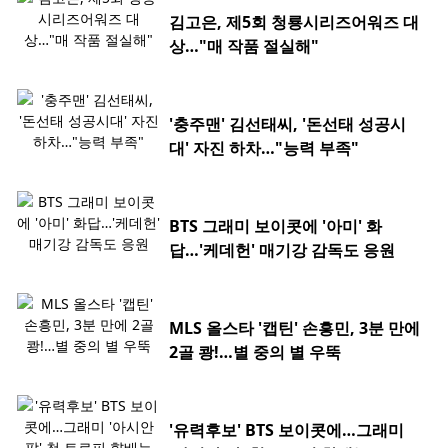
김고은, 제5회 청룡시리즈어워즈 대
상…"매 작품 절실해"
'충주맨' 김선태씨, '돈선태 성공시
대' 자진 하차…"능력 부족"
BTS 그래미 보이콧에 '아미' 화
답…'케데헌' 매기강 감독도 응원
MLS 올스타 '캡틴' 손흥민, 3분 만에
2골 쾅!…별 중의 별 우뚝
'유력후보' BTS 보이콧에…그래미