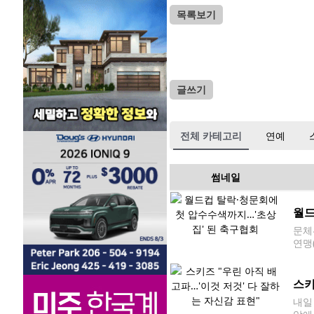
목록보기
글쓰기
전체 카테고리
연예
썸네일
월드
문체
연맹
한 
책임으
스키
내일