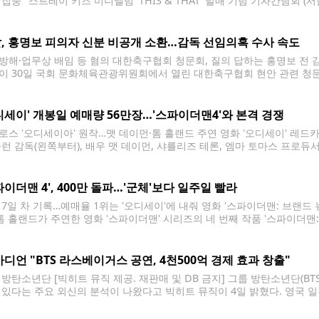
 집중" 스트레이 키즈 미니앨범 'THIS & THAT' 발매 기념 기자간담회 
가 6일 서울 여의도 콘래드 호텔에서 열린 미니앨범 'THIS & THAT' 
, 홍명보 피의자 신분 비공개 소환…감독 선임의혹 수사 속도
방해·업무상 배임 등 혐의 대한축구협회 청문회, 질의 답하는 홍명보 전 
이 30일 국회 문화체육관광위원회에서 열린 대한축구협회 현안 관련 청문회에
[국회사진기자단] photo@yna.co.kr 축구대표팀 감독 선임 과정에서 
 경찰이 홍명보 전 감독을 비공개 소환한 것으로 파악됐다. 5일
디세이' 개봉일 예매량 56만장…'스파이더맨4'와 본격 경쟁
로스 '오디세이아' 원작…맷 데이먼·톰 홀랜드 주연 영화 '오디세이' 레드카
놀런 감독(왼쪽부터), 배우 맷 데이먼, 샤를리즈 테론, 엠마 토마스 프로
'오디세이' 레드카펫 행사에서 포즈를 취하고 있다. 2026.8.4 ryousant
 '오디세이'가 개봉일인 5일 예매량 50만장을 훌쩍 넘기며
파이더맨 4', 400만 돌파…'군체'보다 일주일 빨라
 7일 차 기록…예매율 1위는 '오디세이'에 내줘 영화 '스파이더맨: 브랜드 뉴
 톰 홀랜드가 주연한 영화 '스파이더맨' 시리즈의 네 번째 작품 '스파이더맨: 
7일 차인 4일 관객 400만명 고지를 밟았다. 배급사 소니 픽쳐스는 이날 오후
가디언 "BTS 라스베이거스 공연, 4천500억 경제 효과 창출"
 방탄소년단 [빅히트 뮤직 제공. 재판매 및 DB 금지] 그룹 방탄소년단(B
 있다는 주요 외신의 분석이 나왔다고 빅히트 뮤직이 4일 밝혔다. 영국 일
깨고 월드투어를 재개한 방탄소년단이 미국 현지에서 막대한 경제적 호황을
북미 7개