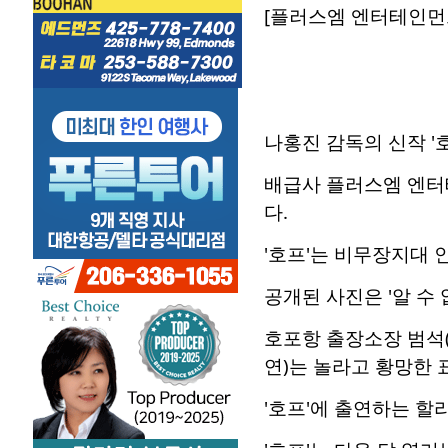
[플러스엠 엔터테인먼트
나홍진 감독의 신작 '
배급사 플러스엠 엔터테
다.
'호프'는 비무장지대 
공개된 사진은 '알 수
호포항 출장소장 범석(
연)는 놀라고 황망한
'호프'에 출연하는 할