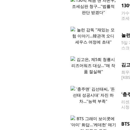
13
가수
조세
다며
따라
놀런
5일
스크
해…
스호
김고
최우
[K
인천
3년
'충
리센
시청
개인
BT