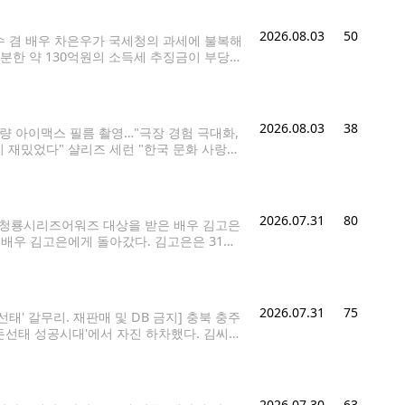
2026.08.03
50
가수 겸 배우 차은우가 국세청의 과세에 불복해
분한 약 130억원의 소득세 추징금이 부당하
 법률적 판단을 받기 위해 법이 정한 절차에
2026.08.03
38
분량 아이맥스 필름 촬영…"극장 경험 극대화,
 재밌었다" 샬리즈 세런 "한국 문화 사랑
) 이재희 기자 = 3일 서울 종로구 포시즌
2026.07.31
80
회 청룡시리즈어워즈 대상을 받은 배우 김고은
는 배우 김고은에게 돌아갔다. 김고은은 31일
우가 이 시상식에서 대상을 받은 것은 202
2026.07.31
75
태' 갈무리. 재판매 및 DB 금지] 충북 충주
 '돈선태 성공시대'에서 자진 하차했다. 김씨는
 부족함을 많이 느꼈다"며 "자진 하차하는
2026.07.30
63