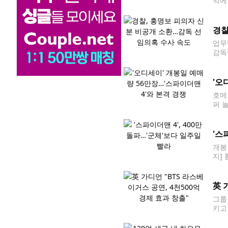
악에
키즈
경찰
업무
감독
0 
하는
'오
호메
퍼 
영화 
영화
'스
개봉
지]
봉 
英 
그룹
키고
을 
지 