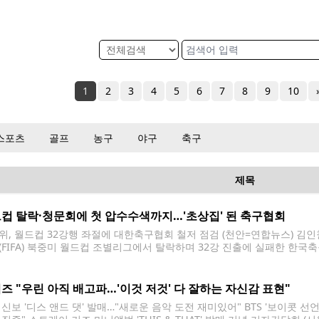
1
2
3
4
5
6
7
8
9
10
스포츠
골프
농구
야구
축구
제목
컵 탈락·청문회에 첫 압수수색까지…'초상집' 된 축구협회
위, 월드컵 32강행 좌절에 대한축구협회 철저 점검 (천안=연합뉴스) 김인철
(FIFA) 북중미 월드컵 조별리그에서 탈락하며 32강 진출에 실패한 한국
비판의 목소리가 커지고 있는 29일 충남 천안 대한축구협회 모습. 홍명보
로 자진 사퇴했다. 2026.6.29 yatoya@yna.co.kr 사상 처음으로
즈 "우린 아직 배고파…'이것 저것' 다 잘하는 자신감 표현"
 신보 '디스 앤드 댓' 발매…"새로운 음악 도전 재미있어" BTS '보이콧 선