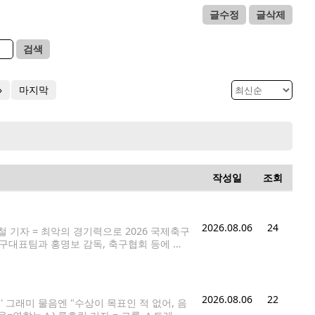
글수정
글삭제
검색
»
마지막
작성일
조회
2026.08.06
24
 기자 = 최악의 경기력으로 2026 국제축구
축구대표팀과 홍명보 감독, 축구협회 등에 대
 감독은 북중미 월드컵 조별리그 탈락에 대한
2026.08.06
22
언' 그래미 물음엔 "수상이 목표인 적 없어, 음