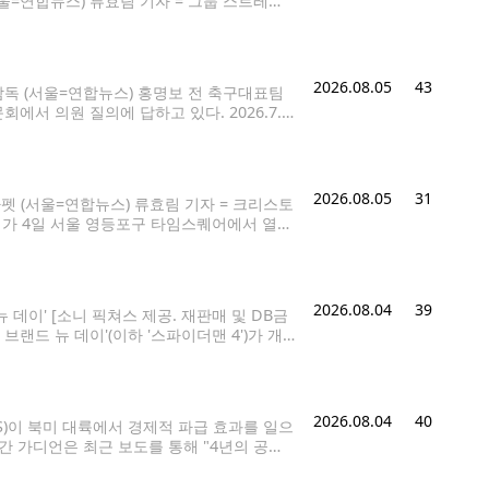
(서울=연합뉴스) 류효림 기자 = 그룹 스트레이
발매 기념 기자간담회에서 포즈를
2026.08.05
43
감독 (서울=연합뉴스) 홍명보 전 축구대표팀
서 의원 질의에 답하고 있다. 2026.7.3
대한축구협회 등의 부당한 개입이 있었는지 수사
2026.08.05
31
펫 (서울=연합뉴스) 류효림 기자 = 크리스토
듀서가 4일 서울 영등포구 타임스퀘어에서 열린
a@yna.co.kr 크리스토퍼 놀런 감독의 신작
2026.08.04
39
 데이' [소니 픽쳐스 제공. 재판매 및 DB금
브랜드 뉴 데이'(이하 '스파이더맨 4')가 개
 '스파이더맨 4'의 관객 수가
2026.08.04
40
TS)이 북미 대륙에서 경제적 파급 효과를 일으
간 가디언은 최근 보도를 통해 "4년의 공백
 이끌고 있다"고 조명했다. 가디언은 9월까