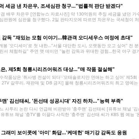
0억 세금 낸 차은우, 조세심판 청구…"법률적 판단 받겠다"
 겸 배우 차은우 [연합뉴스 자료사진] 약 130억원의 추징 세금을 냈던 
심판원에 심판을 청구했다. 2일 판타지오에 따르면 차은우는 국세청이 처
 지난달 조세심판원에 조세심판청구서를 제출했다. 판타지오는 "차은우는
 조세심판을 청구했다"면서도 "현재 절차가
 감독 "재밌는 모험 이야기…韓관객 오디세우스 여정에 초대"
 개봉 '오디세이'로 첫 내한…"서울 대단한 도시, 오랫동안 오고 싶어" 전 
린서 체험하길" 주연 맷 데이먼 "놀런 감독과 위대한 경험…한국 야구 경기
칼립소는 빌런이거나 영웅일수도" 질문에 답하는 놀런 감독 (서울=연합뉴스
텔에서 열린 영화
은, 제5회 청룡시리즈어워즈 대상…"매 작품 절실해"
수작품상은 '취사병 전설이 되다'·'모태솔로지만 연애는 하고 싶어' 제5
BS 2TV 갈무리. 재판매 및 DB 금지] 올해 청룡시리즈어워즈의 최고 영예
 파라다이스시티에서 열린 제5회 청룡시리즈어워즈에서 대상을 받았다. 배
 제2회 때 넷플릭스 '더 글로리'로 수상한 송혜교에
주맨' 김선태씨, '돈선태 성공시대' 자진 하차…"능력 부족"
느 사투리 논란 다시 언급해 비판받아 '충주맨' 김선태씨 [유튜브 채널 '김선
 유튜브 채널 '충TV'를 이끌다 사직한 '충주맨' 김선태 씨가 KBS 웹 예능
 유튜브 채널 '김선태'를 통해 "단독 MC로 방송을 이끌어가는 것에 대한
S 그래미 보이콧에 '아미' 화답…'케데헌' 매기강 감독도 응원