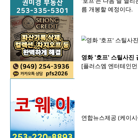
'호프'는 다음 달 열
름 개봉할 예정이다.
영화 '호프' 스틸사진
[플러스엠 엔터테인먼트
연합뉴스제공 (케이시