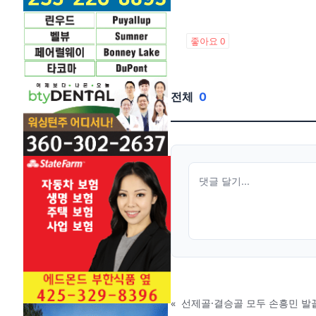
좋아요
0
전체
0
«
선제골·결승골 모두 손흥민 발끝