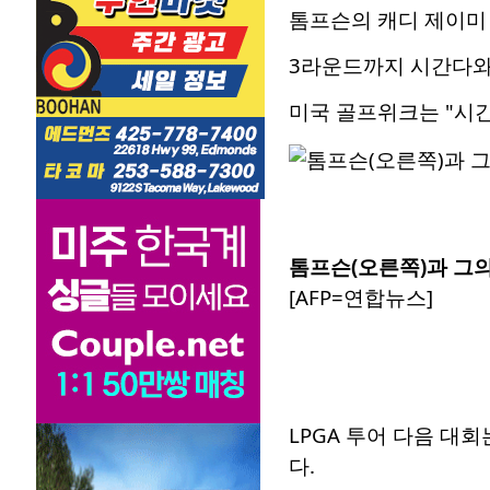
톰프슨의 캐디 제이미
3라운드까지 시간다와
미국 골프위크는 "시간
톰프슨(오른쪽)과 그의
[AFP=연합뉴스]
LPGA 투어 다음 대
다.