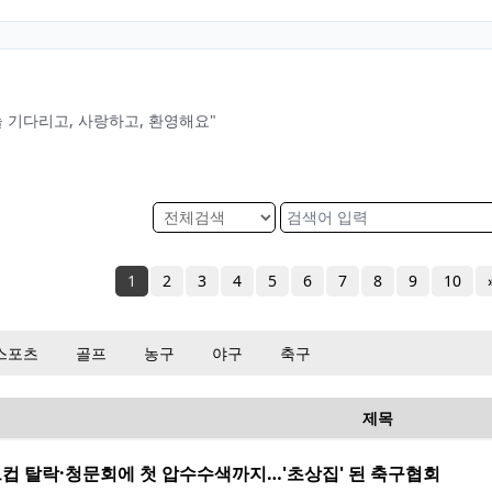
늘 기다리고, 사랑하고, 환영해요"
1
2
3
4
5
6
7
8
9
10
스포츠
골프
농구
야구
축구
제목
컵 탈락·청문회에 첫 압수수색까지…'초상집' 된 축구협회