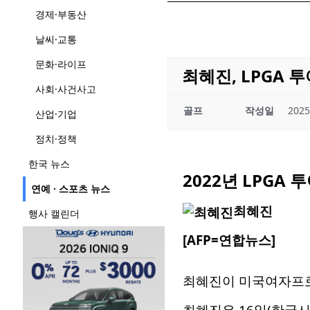
경제·부동산
날씨·교통
문화·라이프
최혜진, LPGA 
사회·사건사고
골프
작성일
2025
산업·기업
정치·정책
한국 뉴스
2022년 LPGA
연예 · 스포츠 뉴스
최혜진
행사 캘린더
[AFP=연합뉴스]
최혜진이 미국여자프로골
최혜진은 16일(한국시