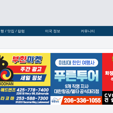
행 / 맛집 / 칼럼
미국 정보
커뮤니티