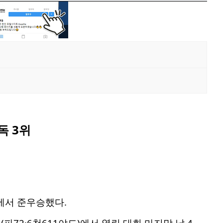
독 3위
에서 준우승했다.
72·6천611야드)에서 열린 대회 마지막 날 4