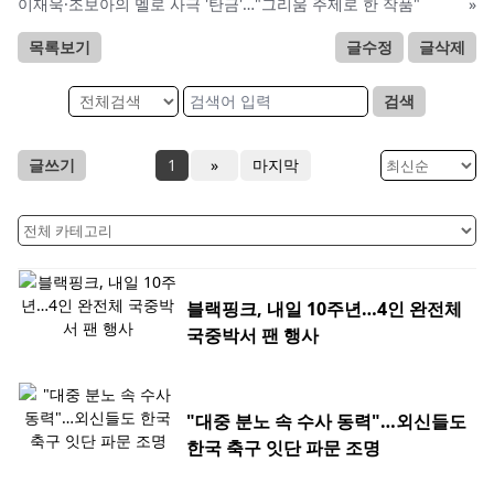
이재욱·조보아의 멜로 사극 '탄금'…"그리움 주제로 한 작품"
»
목록보기
글수정
글삭제
검색
글쓰기
1
»
마지막
블랙핑크, 내일 10주년…4인 완전체
국중박서 팬 행사
"대중 분노 속 수사 동력"…외신들도
한국 축구 잇단 파문 조명