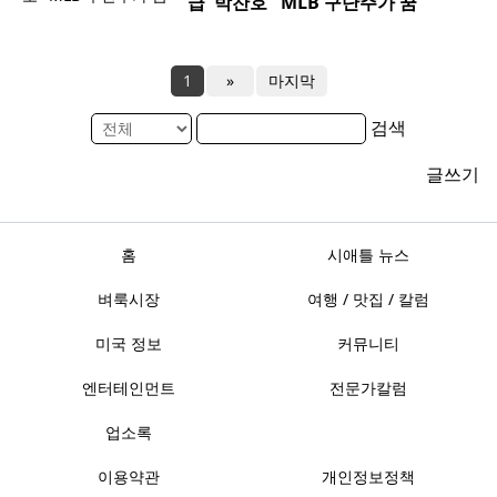
급' 박찬호 "MLB 구단주가 꿈"
1
»
마지막
검색
글쓰기
홈
시애틀 뉴스
벼룩시장
여행 / 맛집 / 칼럼
미국 정보
커뮤니티
엔터테인먼트
전문가칼럼
업소록
이용약관
개인정보정책