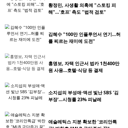
황정민, 사생활 의혹에 "스토킹 피
해"…'호프' 측도 "법적 검토"
김혜수 "100만 인플루언서 연기…허
를 찌르는 재미에 도전"
홍명보, 자택 인근서 법카 1천400만
원 사용…호텔·식당 등 결제
소지섭의 부성애·액션 빛난 SBS '김
부장'…시청률 23% 피날레
애슬레틱스 지분 확보한 '코리안특