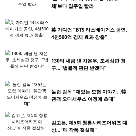
체'보다 일주일 빨라
英 가디언 "BTS 라스베이거스 공연,
4천500억 경제 효과 창출"
130억 세금 낸 차은우, 조세심판 청
구…"법률적 판단 받겠다"
놀런 감독 "재밌는 모험 이야기…韓
관객 오디세우스 여정에 초대"
김고은, 제5회 청룡시리즈어워즈 대
상…"매 작품 절실해"