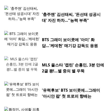
'충주맨' 김선태씨, '돈선태 성공시
대' 자진 하차…"능력 부족"
BTS 그래미 보이콧에 '아미' 화
답…'케데헌' 매기강 감독도 응원
MLS 올스타 '캡틴' 손흥민, 3분 만에
2골 쾅!…별 중의 별 우뚝
'유력후보' BTS 보이콧에…그래미
'아시안 팝' 첫 트로피 향배는