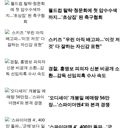
월드컵 탈락·청문회에 첫 압수수색
까지…'초상집' 된 축구협회
스키즈 "우린 아직 배고파…'이것 저
것' 다 잘하는 자신감 표현"
경찰, 홍명보 피의자 신분 비공개 소
환…감독 선임의혹 수사 속도
'오디세이' 개봉일 예매량 56만
장…'스파이더맨4'와 본격 경쟁
'스파이더맨 4', 400만 돌파…'군