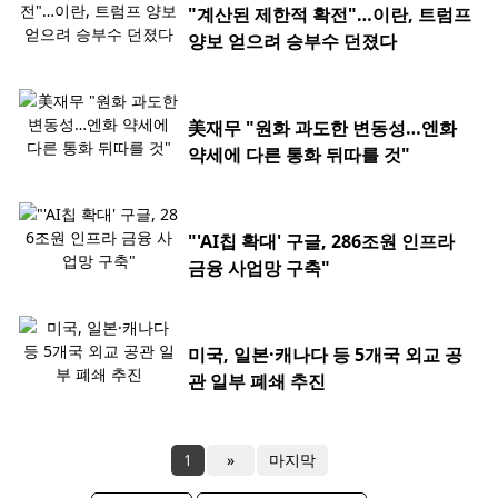
"계산된 제한적 확전"…이란, 트럼프
양보 얻으려 승부수 던졌다
美재무 "원화 과도한 변동성…엔화
약세에 다른 통화 뒤따를 것"
"'AI칩 확대' 구글, 286조원 인프라
금융 사업망 구축"
미국, 일본·캐나다 등 5개국 외교 공
관 일부 폐쇄 추진
1
»
마지막