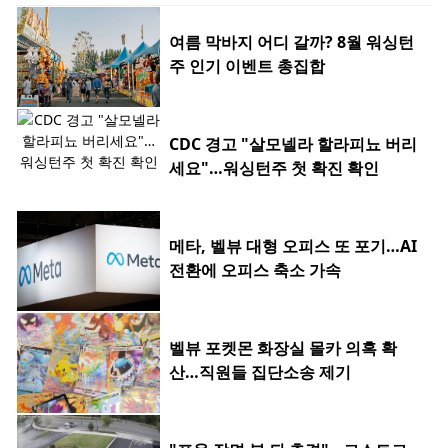
여름 막바지 어디 갈까? 8월 워싱턴
주 인기 이벤트 총집합
CDC 경고 "살모넬라 할라피뇨 버리
세요"…워싱턴주 첫 확진 확인
메타, 벨뷰 대형 오피스 또 포기…AI
전환에 오피스 축소 가속
벨뷰 포켓몬 화장실 몰카 의혹 확
산…직원들 집단소송 제기