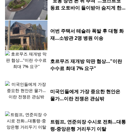
"포옹 장면 본 뒤 추격"…코스트코
동료 오토바이 들이받아 숨지게 한 2
0대
어번 주택서 테슬라 폭발 후 대형 화
재…소방관 2명 병원 이송
호르무즈 재개방 막판 협상…"이란
수수료 최대 7% 요구"
미국인들에게 가장 중요한 현안은
물가…이란 전쟁은 관심밖
트럼프, 연준의장 수시로 전화…대통
령-중앙은행 거리두기 이탈