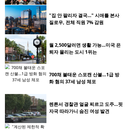
"집 안 팔리자 결국…" 시애틀 본사
질로우, 전체 직원 7% 감원
월 2,500달러면 생활 가능…미국 은
퇴자 몰리는 도시 1위는
700채 불태운 스포캔 산불…1급 방
화 혐의 37세 남성 체포
렌튼서 경찰관 얼굴 찌르고 도주…핏
자국 따라가니 숨진 여성 발견