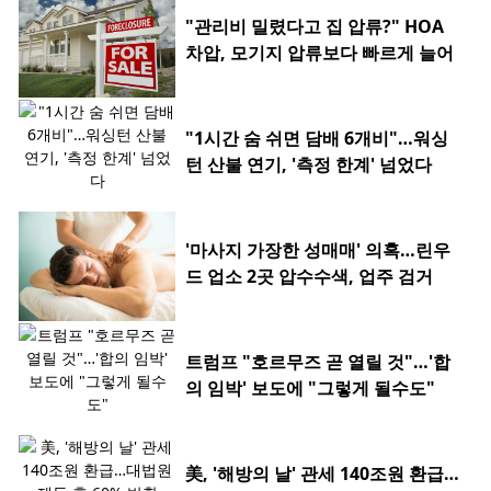
"관리비 밀렸다고 집 압류?" HOA
차압, 모기지 압류보다 빠르게 늘어
"1시간 숨 쉬면 담배 6개비"…워싱
턴 산불 연기, '측정 한계' 넘었다
'마사지 가장한 성매매' 의혹…린우
드 업소 2곳 압수수색, 업주 검거
트럼프 "호르무즈 곧 열릴 것"…'합
의 임박' 보도에 "그렇게 될수도"
美, '해방의 날' 관세 140조원 환급…