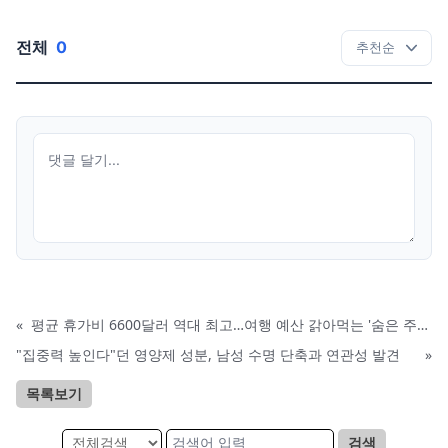
전체
0
«
평균 휴가비 6600달러 역대 최고…여행 예산 갉아먹는 '숨은 주범'은?
"집중력 높인다"던 영양제 성분, 남성 수명 단축과 연관성 발견
»
목록보기
검색