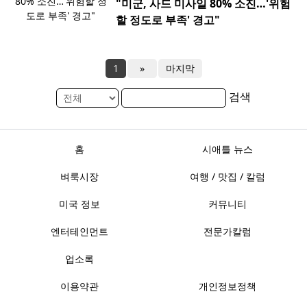
"미군, 사드 미사일 80% 소진…'위험
할 정도로 부족' 경고"
1
»
마지막
검색
홈
시애틀 뉴스
벼룩시장
여행 / 맛집 / 칼럼
미국 정보
커뮤니티
엔터테인먼트
전문가칼럼
업소록
이용약관
개인정보정책