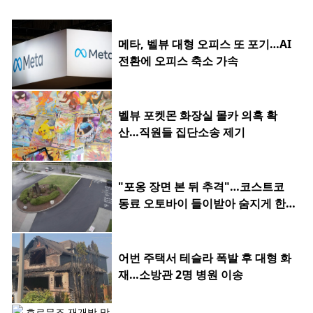
메타, 벨뷰 대형 오피스 또 포기…AI
전환에 오피스 축소 가속
벨뷰 포켓몬 화장실 몰카 의혹 확
산…직원들 집단소송 제기
"포옹 장면 본 뒤 추격"…코스트코
동료 오토바이 들이받아 숨지게 한 2
0대
어번 주택서 테슬라 폭발 후 대형 화
재…소방관 2명 병원 이송