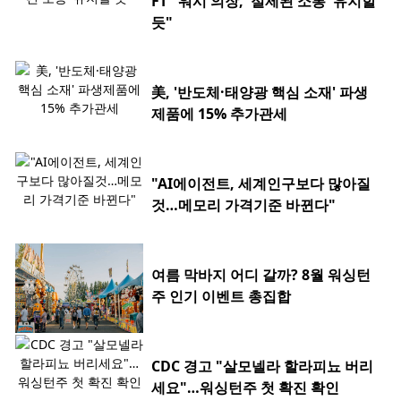
FT "워시 의장, '절제된 소통' 유지할
듯"
美, '반도체·태양광 핵심 소재' 파생
제품에 15% 추가관세
"AI에이전트, 세계인구보다 많아질
것…메모리 가격기준 바뀐다"
여름 막바지 어디 갈까? 8월 워싱턴
주 인기 이벤트 총집합
CDC 경고 "살모넬라 할라피뇨 버리
세요"…워싱턴주 첫 확진 확인