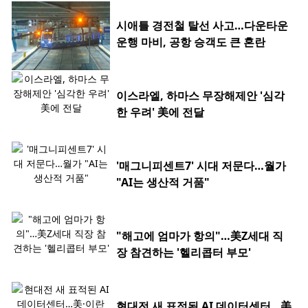
시애틀 경전철 탈선 사고…다운타운
운행 마비, 공항 승객도 큰 혼란
이스라엘, 하마스 무장해제안 '심각
한 우려' 美에 전달
'매그니피센트7' 시대 저문다…월가
"AI는 생산적 거품"
"해고에 엄마가 항의"…美Z세대 직
장 참견하는 '헬리콥터 부모'
현대전 새 표적된 AI 데이터센터…美