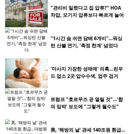
"관리비 밀렸다고 집 압류?" HOA
차압, 모기지 압류보다 빠르게 늘어
"1시간 숨 쉬면 담배 6개비"…워싱
턴 산불 연기, '측정 한계' 넘었다
'마사지 가장한 성매매' 의혹…린우
드 업소 2곳 압수수색, 업주 검거
트럼프 "호르무즈 곧 열릴 것"…'합
의 임박' 보도에 "그렇게 될수도"
美, '해방의 날' 관세 140조원 환급…