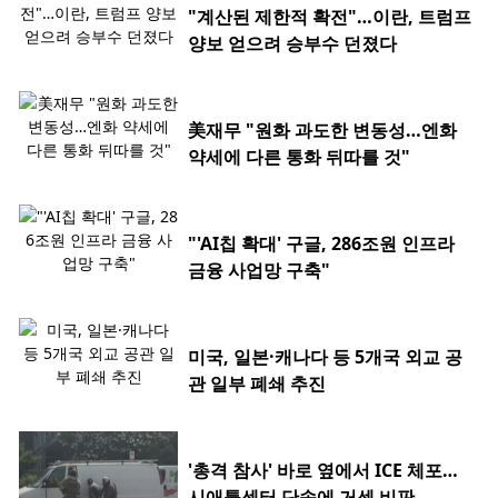
"계산된 제한적 확전"…이란, 트럼프
양보 얻으려 승부수 던졌다
美재무 "원화 과도한 변동성…엔화
약세에 다른 통화 뒤따를 것"
"'AI칩 확대' 구글, 286조원 인프라
금융 사업망 구축"
미국, 일본·캐나다 등 5개국 외교 공
관 일부 폐쇄 추진
'총격 참사' 바로 옆에서 ICE 체포…
시애틀센터 단속에 거센 비판