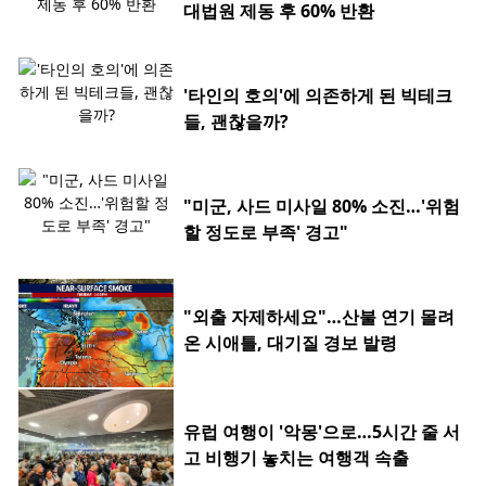
대법원 제동 후 60% 반환
'타인의 호의'에 의존하게 된 빅테크
들, 괜찮을까?
"미군, 사드 미사일 80% 소진…'위험
할 정도로 부족' 경고"
"외출 자제하세요"…산불 연기 몰려
온 시애틀, 대기질 경보 발령
유럽 여행이 '악몽'으로…5시간 줄 서
고 비행기 놓치는 여행객 속출