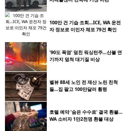
100만 건 기습 조회…ICE, WA 운전
자 정보로 이민자 체포 79건 확인
'90도 폭염' 덮친 워싱턴주…산불 연
기까지 덮쳐 대기질 비상
벨뷰 88세 노인 전 재산 노린 친척
들…집 팔고 100만달러 횡령
호텔 예약 '숨은 수수료' 결국 환불…
WA 소비자 1만2천명 환불 대상