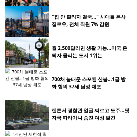
"집 안 팔리자 결국…" 시애틀 본사
질로우, 전체 직원 7% 감원
월 2,500달러면 생활 가능…미국 은
퇴자 몰리는 도시 1위는
700채 불태운 스포캔 산불…1급 방
화 혐의 37세 남성 체포
렌튼서 경찰관 얼굴 찌르고 도주…핏
자국 따라가니 숨진 여성 발견