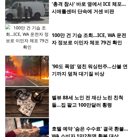
'총격 참사' 바로 옆에서 ICE 체포…
시애틀센터 단속에 거센 비판
100만 건 기습 조회…ICE, WA 운전
자 정보로 이민자 체포 79건 확인
'90도 폭염' 덮친 워싱턴주…산불 연
기까지 덮쳐 대기질 비상
벨뷰 88세 노인 전 재산 노린 친척
들…집 팔고 100만달러 횡령
호텔 예약 '숨은 수수료' 결국 환불…
WA 소비자 1만2천명 환불 대상