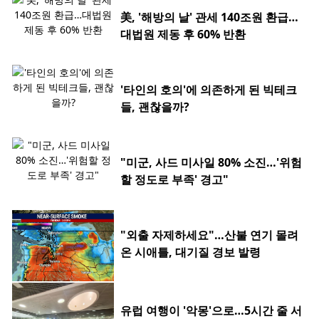
美, '해방의 날' 관세 140조원 환급…
대법원 제동 후 60% 반환
'타인의 호의'에 의존하게 된 빅테크
들, 괜찮을까?
"미군, 사드 미사일 80% 소진…'위험
할 정도로 부족' 경고"
"외출 자제하세요"…산불 연기 몰려
온 시애틀, 대기질 경보 발령
유럽 여행이 '악몽'으로…5시간 줄 서