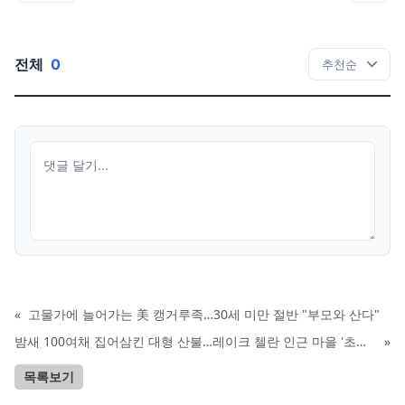
전체
0
«
고물가에 늘어가는 美 캥거루족…30세 미만 절반 "부모와 산다"
밤새 100여채 집어삼킨 대형 산불…레이크 첼란 인근 마을 '초토화'
»
목록보기