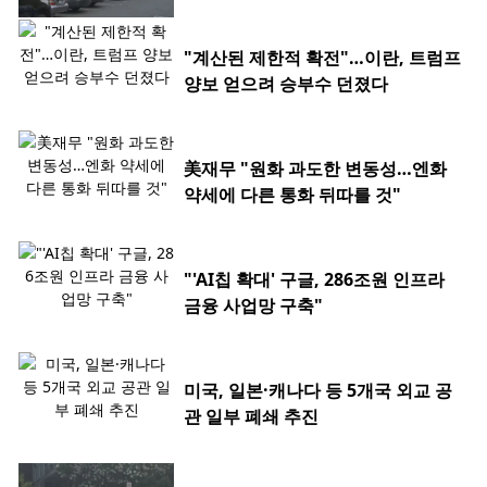
"계산된 제한적 확전"…이란, 트럼프
양보 얻으려 승부수 던졌다
美재무 "원화 과도한 변동성…엔화
약세에 다른 통화 뒤따를 것"
"'AI칩 확대' 구글, 286조원 인프라
금융 사업망 구축"
미국, 일본·캐나다 등 5개국 외교 공
관 일부 폐쇄 추진