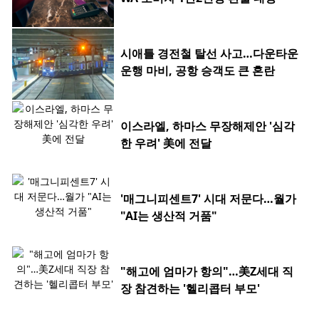
시애틀 경전철 탈선 사고…다운타운
운행 마비, 공항 승객도 큰 혼란
이스라엘, 하마스 무장해제안 '심각
한 우려' 美에 전달
'매그니피센트7' 시대 저문다…월가
"AI는 생산적 거품"
"해고에 엄마가 항의"…美Z세대 직
장 참견하는 '헬리콥터 부모'