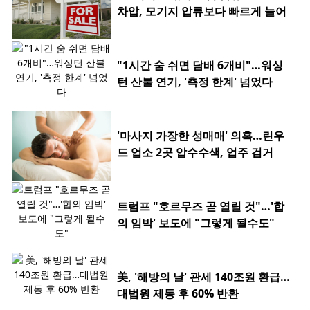
차압, 모기지 압류보다 빠르게 늘어
"1시간 숨 쉬면 담배 6개비"…워싱
턴 산불 연기, '측정 한계' 넘었다
'마사지 가장한 성매매' 의혹…린우
드 업소 2곳 압수수색, 업주 검거
트럼프 "호르무즈 곧 열릴 것"…'합
의 임박' 보도에 "그렇게 될수도"
美, '해방의 날' 관세 140조원 환급…
대법원 제동 후 60% 반환