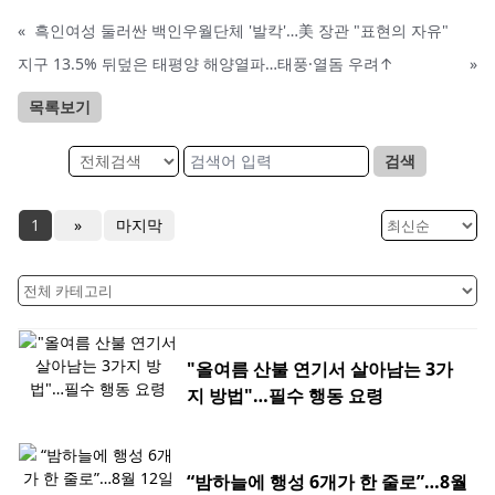
«
흑인여성 둘러싼 백인우월단체 '발칵'…美 장관 "표현의 자유"
지구 13.5% 뒤덮은 태평양 해양열파…태풍·열돔 우려↑
»
목록보기
검색
1
»
마지막
"올여름 산불 연기서 살아남는 3가
지 방법"…필수 행동 요령
“밤하늘에 행성 6개가 한 줄로”…8월