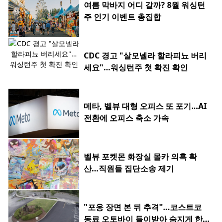
여름 막바지 어디 갈까? 8월 워싱턴
주 인기 이벤트 총집합
CDC 경고 "살모넬라 할라피뇨 버리
세요"…워싱턴주 첫 확진 확인
메타, 벨뷰 대형 오피스 또 포기…AI
전환에 오피스 축소 가속
벨뷰 포켓몬 화장실 몰카 의혹 확
산…직원들 집단소송 제기
"포옹 장면 본 뒤 추격"…코스트코
동료 오토바이 들이받아 숨지게 한 2