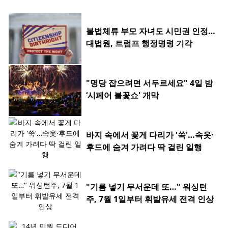
불법체류 부모 자녀도 시민권 인정…
대법원, 트럼프 행정명령 기각
"명당 잡으려면 서두르세요" 4일 밤
‘시페어 불꽃쇼' 개막
바지 속에서 꽃게 다리가 '쑥'…속옷·
후드에 숨겨 가려다 딱 걸린 일행
"기름 넣기 무서운데 또…" 워싱턴
주, 7월 1일부터 휘발유세 전격 인상