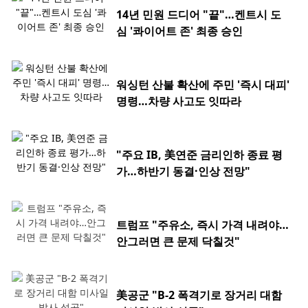
14년 민원 드디어 "끝"…켄트시 도
심 '콰이어트 존' 최종 승인
워싱턴 산불 확산에 주민 '즉시 대피'
명령…차량 사고도 잇따라
"주요 IB, 美연준 금리인하 종료 평
가…하반기 동결·인상 전망"
트럼프 "주유소, 즉시 가격 내려야…
안그러면 큰 문제 닥칠것"
美공군 "B-2 폭격기로 장거리 대함