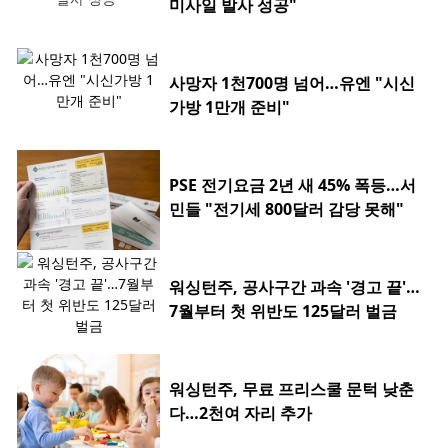
미사일 발사 성공"
사망자 1천700명 넘어…유엔 "시신
가방 1만개 준비"
PSE 전기요금 2년 새 45% 폭등…서
민들 "전기세 800달러 감당 못해"
워싱턴주, 공사구간 과속 '경고 끝'…
7월부터 첫 위반도 125달러 벌금
워싱턴주, 무료 프리스쿨 문턱 낮춘
다…2천여 자리 추가