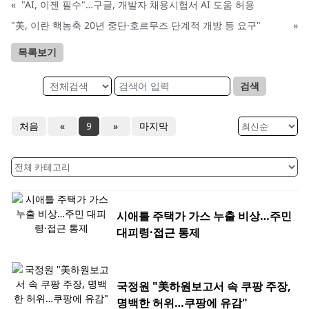
«
"AI, 이젠 필수"…구글, 개발자 채용시험서 AI 도움 허용
"美, 이란 핵농축 20년 중단·호르무즈 단계적 개방 등 요구"
»
목록보기
검색
처음
«
9
»
마지막
시애틀 주택가 가스 누출 비상…주민
대피령·접근 통제
국정원 "美하원보고서 속 쿠팡 주장,
명백한 허위…쿠팡에 유감"