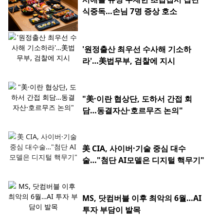
식중독…손님 7명 증상 호소
'원정출산 최우선 수사해 기소하
라'…美법무부, 검찰에 지시
"美·이란 협상단, 도하서 간접 회
담…동결자산·호르무즈 논의"
美 CIA, 사이버·기술 중심 대수
술…"첨단 AI모델은 디지털 핵무기"
MS, 닷컴버블 이후 최악의 6월…AI
투자 부담이 발목