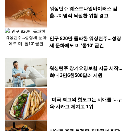
워싱턴주 웨스트나일바이러스 검
출…치명적 뇌질환 위험 경고
인구 820만 돌파한 워싱턴주…성장
세 둔화에도 미 '톱10' 굳건
워싱턴주 장기요양보험 지급 시작…
최대 3만6천500달러 지원
"미국 최고의 핫도그는 시애틀"…뉴
욕·시카고 제치고 1위
시애틀 유명 무제한 초밥집서 집단