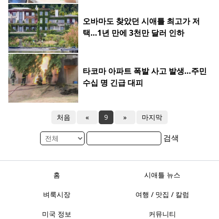
오바마도 찾았던 시애틀 최고가 저
택…1년 만에 3천만 달러 인하
타코마 아파트 폭발 사고 발생…주민
수십 명 긴급 대피
처음
«
9
»
마지막
검색
홈
시애틀 뉴스
벼룩시장
여행 / 맛집 / 칼럼
미국 정보
커뮤니티