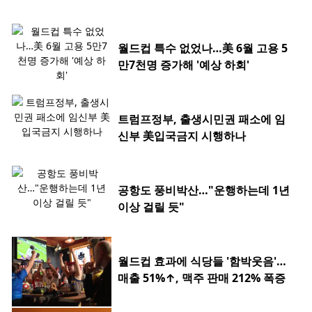
월드컵 특수 없었나…美 6월 고용 5
만7천명 증가해 '예상 하회'
트럼프정부, 출생시민권 패소에 임
신부 美입국금지 시행하나
공항도 풍비박산…"운행하는데 1년
이상 걸릴 듯"
월드컵 효과에 식당들 '함박웃음'…
매출 51%↑, 맥주 판매 212% 폭증