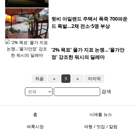
윗비 아일랜드 주택서 폭죽 700파운
드 폭발…2채 전소·5명 부상
'2% 목표' 물가 지표 논쟁…'물가안
정' 강조한 워시의 딜레마
처음
«
9
»
마지막
검색
홈
시애틀 뉴스
벼룩시장
여행 / 맛집 / 칼럼