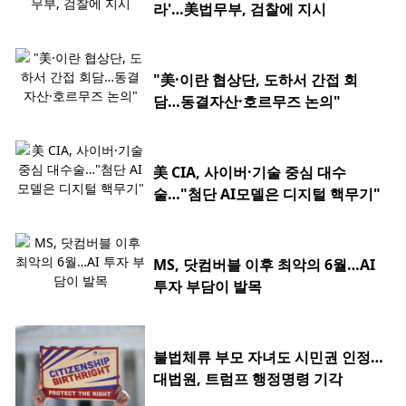
라'…美법무부, 검찰에 지시
"美·이란 협상단, 도하서 간접 회
담…동결자산·호르무즈 논의"
美 CIA, 사이버·기술 중심 대수
술…"첨단 AI모델은 디지털 핵무기"
MS, 닷컴버블 이후 최악의 6월…AI
투자 부담이 발목
불법체류 부모 자녀도 시민권 인정…
대법원, 트럼프 행정명령 기각