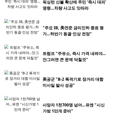
워싱턴 산불 확산에 주민 '즉시 대피'
명령…차량 사고도 잇따라
"주요 IB, 美연준 금리인하 종료 평
가…하반기 동결·인상 전망"
트럼프 "주유소, 즉시 가격 내려야…
안그러면 큰 문제 닥칠것"
美공군 "B-2 폭격기로 장거리 대함
미사일 발사 성공"
사망자 1천700명 넘어…유엔 "시신
가방 1만개 준비"