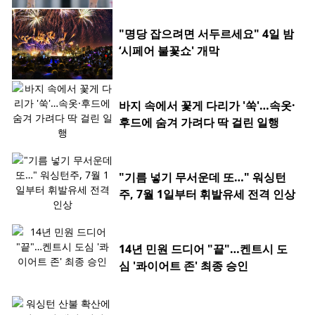
"명당 잡으려면 서두르세요" 4일 밤
‘시페어 불꽃쇼' 개막
바지 속에서 꽃게 다리가 '쑥'…속옷·
후드에 숨겨 가려다 딱 걸린 일행
"기름 넣기 무서운데 또…" 워싱턴
주, 7월 1일부터 휘발유세 전격 인상
14년 민원 드디어 "끝"…켄트시 도
심 '콰이어트 존' 최종 승인