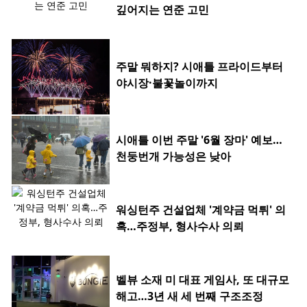
깊어지는 연준 고민
주말 뭐하지? 시애틀 프라이드부터
야시장·불꽃놀이까지
시애틀 이번 주말 '6월 장마' 예보…
천둥번개 가능성은 낮아
워싱턴주 건설업체 '계약금 먹튀' 의
혹…주정부, 형사수사 의뢰
벨뷰 소재 미 대표 게임사, 또 대규모
해고…3년 새 세 번째 구조조정