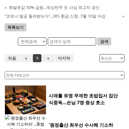
«
휘발유값 50% 급등…워싱턴주 또 사상 최고치 경신
“코로나 벌금 돌려받는다”…IRS 환급 신청, 7월 10일 마감
»
목록보기
검색
처음
«
9
»
마지막
시애틀 유명 무제한 초밥집서 집단
식중독…손님 7명 증상 호소
'원정출산 최우선 수사해 기소하