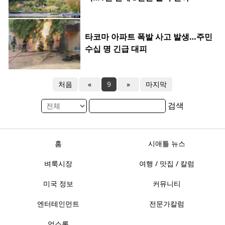
타코마 아파트 폭발 사고 발생…주민
수십 명 긴급 대피
처음
«
9
»
마지막
검색
홈
시애틀 뉴스
벼룩시장
여행 / 맛집 / 칼럼
미국 정보
커뮤니티
엔터테인먼트
전문가칼럼
업소록