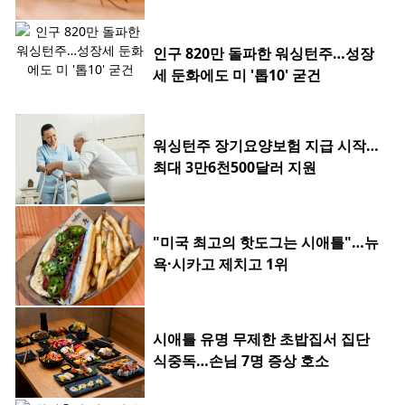
인구 820만 돌파한 워싱턴주…성장
세 둔화에도 미 '톱10' 굳건
워싱턴주 장기요양보험 지급 시작…
최대 3만6천500달러 지원
"미국 최고의 핫도그는 시애틀"…뉴
욕·시카고 제치고 1위
시애틀 유명 무제한 초밥집서 집단
식중독…손님 7명 증상 호소