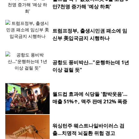
만7천명 증가해 '예상 하회'
트럼프정부, 출생시민권 패소에 임
신부 美입국금지 시행하나
공항도 풍비박산…"운행하는데 1년
이상 걸릴 듯"
월드컵 효과에 식당들 '함박웃음'…
매출 51%↑, 맥주 판매 212% 폭증
워싱턴주 웨스트나일바이러스 검
출…치명적 뇌질환 위험 경고