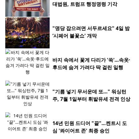
대법원, 트럼프 행정명령 기각
"명당 잡으려면 서두르세요" 4일 밤
‘시페어 불꽃쇼' 개막
바지 속에서 꽃게 다리가 '쑥'…속옷·
후드에 숨겨 가려다 딱 걸린 일행
"기름 넣기 무서운데 또…" 워싱턴
주, 7월 1일부터 휘발유세 전격 인상
14년 민원 드디어 "끝"…켄트시 도
심 '콰이어트 존' 최종 승인