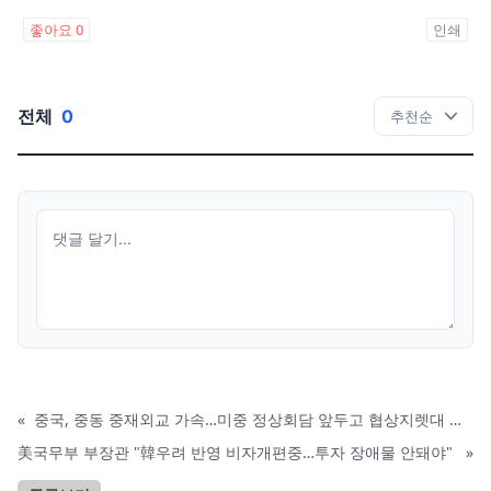
좋아요
0
인쇄
전체
0
«
중국, 중동 중재외교 가속…미중 정상회담 앞두고 협상지렛대 강화
美국무부 부장관 "韓우려 반영 비자개편중…투자 장애물 안돼야"
»