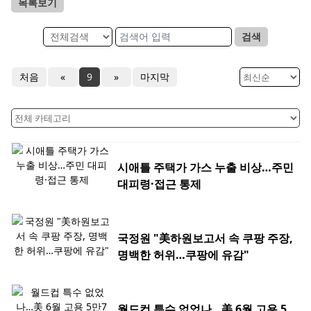
목록보기
검색
처음
«
9
»
마지막
시애틀 주택가 가스 누출 비상…주민
대피령·접근 통제
국정원 "美하원보고서 속 쿠팡 주장,
명백한 허위…쿠팡에 유감"
월드컵 특수 없었나…美 6월 고용 5