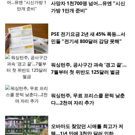
사망자 1천700명 넘어…유엔 "시신
가방 1만개 준비"
PSE 전기요금 2년 새 45% 폭등…서
민들 "전기세 800달러 감당 못해"
워싱턴주, 공사구간 과속 '경고 끝'…
7월부터 첫 위반도 125달러 벌금
워싱턴주, 무료 프리스쿨 문턱 낮춘
다…2천여 자리 추가
오바마도 찾았던 시애틀 최고가 저
택…1년 만에 3천만 달러 인하