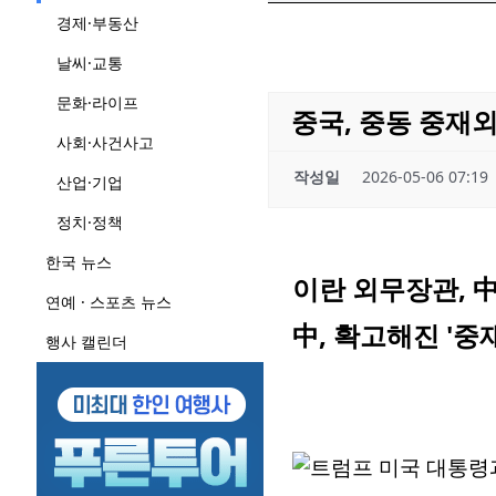
경제·부동산
날씨·교통
문화·라이프
중국, 중동 중재
사회·사건사고
작성일
2026-05-06 07:19
산업·기업
정치·정책
한국 뉴스
이란 외무장관, 
연예 · 스포츠 뉴스
中, 확고해진 '중
행사 캘린더