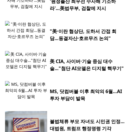
'원정출산 최우선 수사해 기소하
라'…美법무부, 검찰에 지시
"美·이란 협상단, 도하서 간접 회
담…동결자산·호르무즈 논의"
美 CIA, 사이버·기술 중심 대수
술…"첨단 AI모델은 디지털 핵무기"
MS, 닷컴버블 이후 최악의 6월…AI
투자 부담이 발목
불법체류 부모 자녀도 시민권 인정…
대법원, 트럼프 행정명령 기각