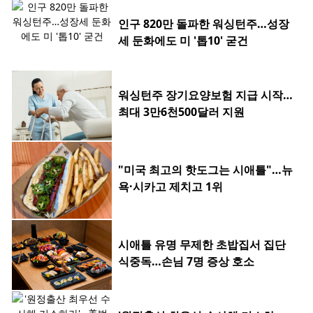
인구 820만 돌파한 워싱턴주…성장
세 둔화에도 미 '톱10' 굳건
워싱턴주 장기요양보험 지급 시작…
최대 3만6천500달러 지원
"미국 최고의 핫도그는 시애틀"…뉴
욕·시카고 제치고 1위
시애틀 유명 무제한 초밥집서 집단
식중독…손님 7명 증상 호소