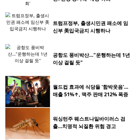
트럼프정부, 출생시민권 패소에 임
신부 美입국금지 시행하나
공항도 풍비박산…"운행하는데 1년
이상 걸릴 듯"
월드컵 효과에 식당들 '함박웃음'…
매출 51%↑, 맥주 판매 212% 폭증
워싱턴주 웨스트나일바이러스 검
출…치명적 뇌질환 위험 경고