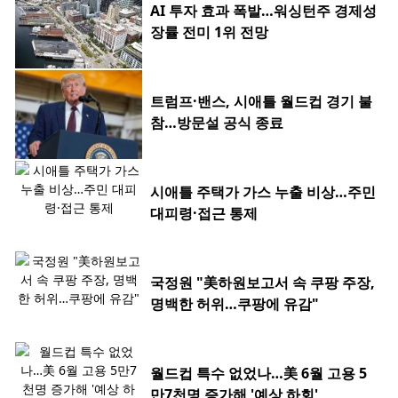
AI 투자 효과 폭발…워싱턴주 경제성
장률 전미 1위 전망
트럼프·밴스, 시애틀 월드컵 경기 불
참…방문설 공식 종료
시애틀 주택가 가스 누출 비상…주민
대피령·접근 통제
국정원 "美하원보고서 속 쿠팡 주장,
명백한 허위…쿠팡에 유감"
월드컵 특수 없었나…美 6월 고용 5
만7천명 증가해 '예상 하회'