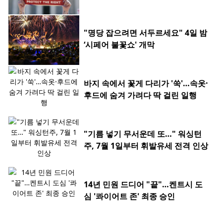
"명당 잡으려면 서두르세요" 4일 밤
‘시페어 불꽃쇼' 개막
바지 속에서 꽃게 다리가 '쑥'…속옷·
후드에 숨겨 가려다 딱 걸린 일행
"기름 넣기 무서운데 또…" 워싱턴
주, 7월 1일부터 휘발유세 전격 인상
14년 민원 드디어 "끝"…켄트시 도
심 '콰이어트 존' 최종 승인