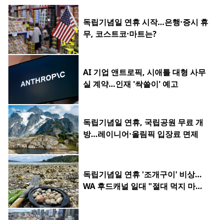
독립기념일 연휴 시작…은행·증시 휴
무, 코스트코·마트는?
AI 기업 앤트로픽, 시애틀 대형 사무
실 계약…인재 '싹쓸이' 예고
독립기념일 연휴, 국립공원 무료 개
방…레이니어·올림픽 입장료 면제
독립기념일 연휴 '조개구이' 비상…
WA 후드캐널 일대 "절대 먹지 마세
요"