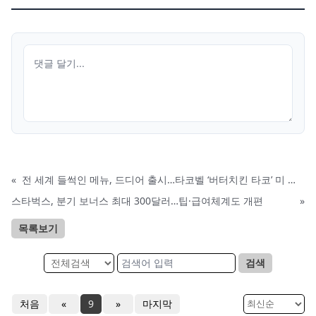
«
전 세계 들썩인 메뉴, 드디어 출시…타코벨 ‘버터치킨 타코’ 미 상륙
스타벅스, 분기 보너스 최대 300달러…팁·급여체계도 개편
»
목록보기
검색
처음
«
9
»
마지막