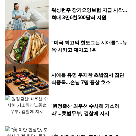
워싱턴주 장기요양보험 지급 시작…
최대 3만6천500달러 지원
"미국 최고의 핫도그는 시애틀"…뉴
욕·시카고 제치고 1위
시애틀 유명 무제한 초밥집서 집단
식중독…손님 7명 증상 호소
'원정출산 최우선 수사해 기소하
라'…美법무부, 검찰에 지시