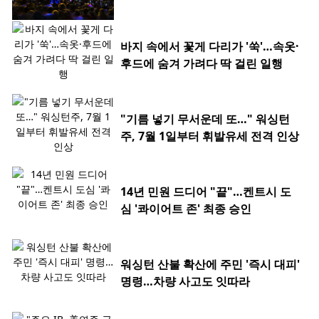
바지 속에서 꽃게 다리가 '쑥'…속옷·
후드에 숨겨 가려다 딱 걸린 일행
"기름 넣기 무서운데 또…" 워싱턴
주, 7월 1일부터 휘발유세 전격 인상
14년 민원 드디어 "끝"…켄트시 도
심 '콰이어트 존' 최종 승인
워싱턴 산불 확산에 주민 '즉시 대피'
명령…차량 사고도 잇따라