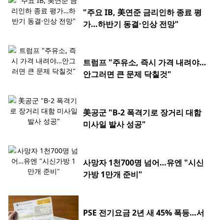
"주요 IB, 美연준 금리인하 종료 평
가…하반기 동결·인상 전망"
트럼프 "주유소, 즉시 가격 내려야…
안그러면 큰 문제 닥칠것"
美공군 "B-2 폭격기로 장거리 대함
미사일 발사 성공"
사망자 1천700명 넘어…유엔 "시신
가방 1만개 준비"
PSE 전기요금 2년 새 45% 폭등…서