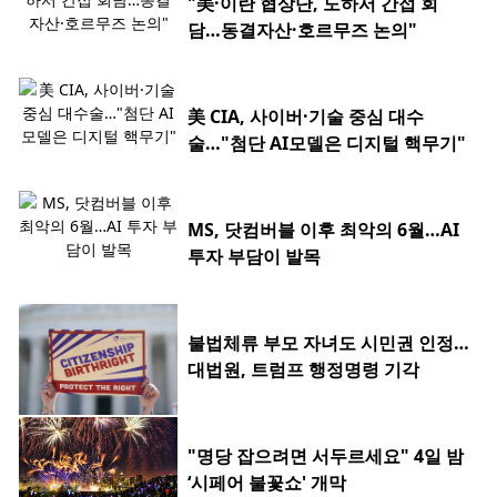
"美·이란 협상단, 도하서 간접 회
담…동결자산·호르무즈 논의"
美 CIA, 사이버·기술 중심 대수
술…"첨단 AI모델은 디지털 핵무기"
MS, 닷컴버블 이후 최악의 6월…AI
투자 부담이 발목
불법체류 부모 자녀도 시민권 인정…
대법원, 트럼프 행정명령 기각
"명당 잡으려면 서두르세요" 4일 밤
‘시페어 불꽃쇼' 개막