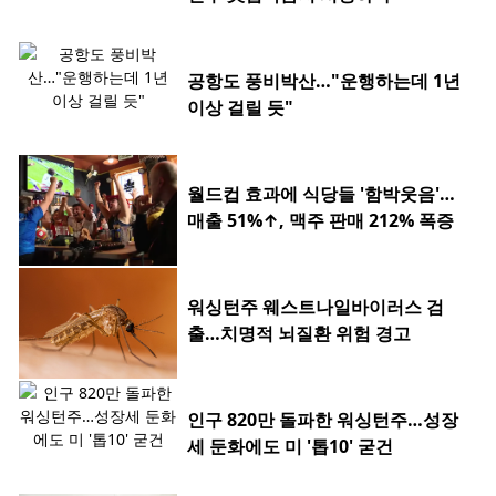
공항도 풍비박산…"운행하는데 1년
이상 걸릴 듯"
월드컵 효과에 식당들 '함박웃음'…
매출 51%↑, 맥주 판매 212% 폭증
워싱턴주 웨스트나일바이러스 검
출…치명적 뇌질환 위험 경고
인구 820만 돌파한 워싱턴주…성장
세 둔화에도 미 '톱10' 굳건