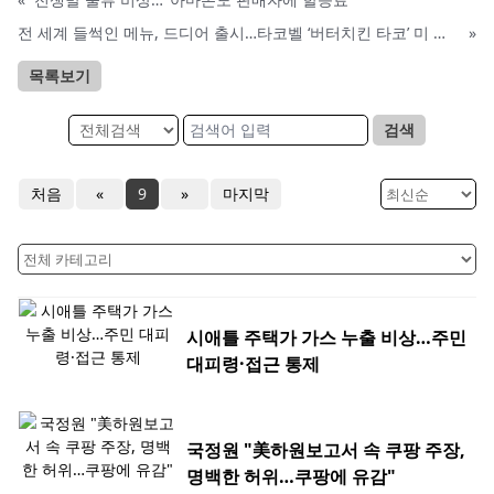
전 세계 들썩인 메뉴, 드디어 출시…타코벨 ‘버터치킨 타코’ 미 상륙
»
목록보기
검색
처음
«
9
»
마지막
시애틀 주택가 가스 누출 비상…주민
대피령·접근 통제
국정원 "美하원보고서 속 쿠팡 주장,
명백한 허위…쿠팡에 유감"