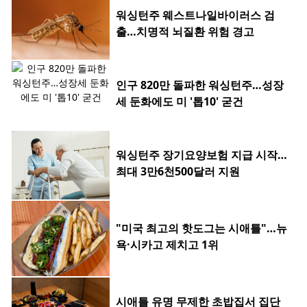
워싱턴주 웨스트나일바이러스 검
출…치명적 뇌질환 위험 경고
인구 820만 돌파한 워싱턴주…성장
세 둔화에도 미 '톱10' 굳건
워싱턴주 장기요양보험 지급 시작…
최대 3만6천500달러 지원
"미국 최고의 핫도그는 시애틀"…뉴
욕·시카고 제치고 1위
시애틀 유명 무제한 초밥집서 집단