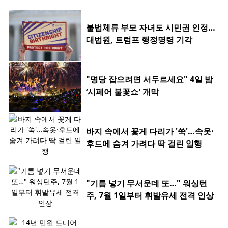
불법체류 부모 자녀도 시민권 인정…
대법원, 트럼프 행정명령 기각
"명당 잡으려면 서두르세요" 4일 밤
‘시페어 불꽃쇼' 개막
바지 속에서 꽃게 다리가 '쑥'…속옷·
후드에 숨겨 가려다 딱 걸린 일행
"기름 넣기 무서운데 또…" 워싱턴
주, 7월 1일부터 휘발유세 전격 인상