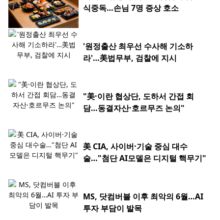
식중독…손님 7명 증상 호소
'원정출산 최우선 수사해 기소하
라'…美법무부, 검찰에 지시
"美·이란 협상단, 도하서 간접 회
담…동결자산·호르무즈 논의"
美 CIA, 사이버·기술 중심 대수
술…"첨단 AI모델은 디지털 핵무기"
MS, 닷컴버블 이후 최악의 6월…AI
투자 부담이 발목