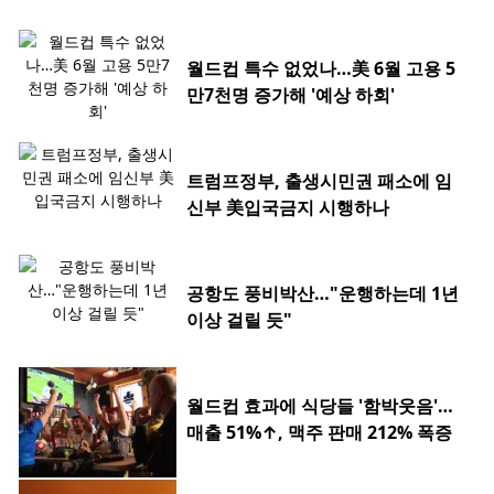
월드컵 특수 없었나…美 6월 고용 5
만7천명 증가해 '예상 하회'
트럼프정부, 출생시민권 패소에 임
신부 美입국금지 시행하나
공항도 풍비박산…"운행하는데 1년
이상 걸릴 듯"
월드컵 효과에 식당들 '함박웃음'…
매출 51%↑, 맥주 판매 212% 폭증