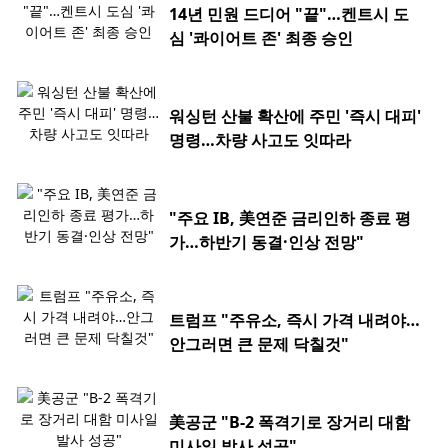
14년 민원 드디어 "끝"…켄트시 도
심 '콰이어트 존' 최종 승인
워싱턴 산불 확산에 주민 '즉시 대피'
명령…차량 사고도 잇따라
"주요 IB, 美연준 금리인하 종료 평
가…하반기 동결·인상 전망"
트럼프 "주유소, 즉시 가격 내려야…
안그러면 큰 문제 닥칠것"
美공군 "B-2 폭격기로 장거리 대함
미사일 발사 성공"