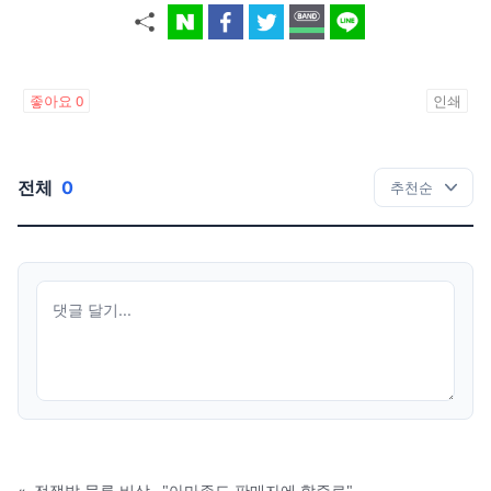
좋아요
0
인쇄
전체
0
«
전쟁발 물류 비상…"아마존도 판매자에 할증료"