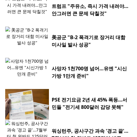
트럼프 "주유소, 즉시 가격 내려야…
안그러면 큰 문제 닥칠것"
美공군 "B-2 폭격기로 장거리 대함
미사일 발사 성공"
사망자 1천700명 넘어…유엔 "시신
가방 1만개 준비"
PSE 전기요금 2년 새 45% 폭등…서
민들 "전기세 800달러 감당 못해"
워싱턴주, 공사구간 과속 '경고 끝'…