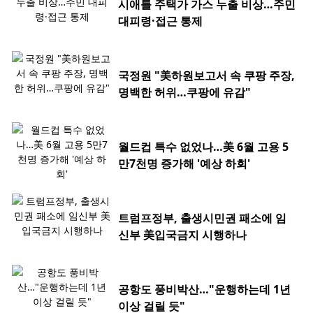
시애틀 주택가 가스 누출 비상…주민
대피령·접근 통제
국정원 "美하원보고서 속 쿠팡 주장,
명백한 허위…쿠팡에 유감"
월드컵 특수 없었나…美 6월 고용 5
만7천명 증가해 '예상 하회'
트럼프정부, 출생시민권 패소에 임
신부 美입국금지 시행하나
공항도 풍비박산…"운행하는데 1년
이상 걸릴 듯"