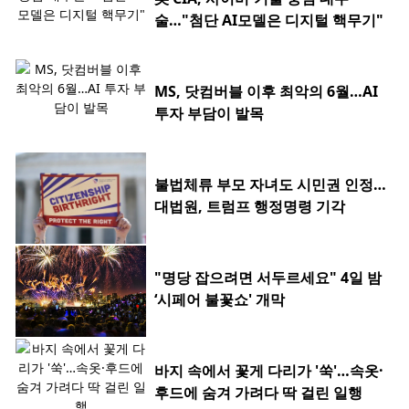
술…"첨단 AI모델은 디지털 핵무기"
MS, 닷컴버블 이후 최악의 6월…AI
투자 부담이 발목
불법체류 부모 자녀도 시민권 인정…
대법원, 트럼프 행정명령 기각
"명당 잡으려면 서두르세요" 4일 밤
‘시페어 불꽃쇼' 개막
바지 속에서 꽃게 다리가 '쑥'…속옷·
후드에 숨겨 가려다 딱 걸린 일행