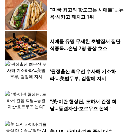
"미국 최고의 핫도그는 시애틀"…뉴
욕·시카고 제치고 1위
시애틀 유명 무제한 초밥집서 집단
식중독…손님 7명 증상 호소
'원정출산 최우선 수사해 기소하
라'…美법무부, 검찰에 지시
"美·이란 협상단, 도하서 간접 회
담…동결자산·호르무즈 논의"
美 CIA, 사이버·기술 중심 대수