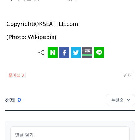
Copyright@KSEATTLE.com
(Photo: Wikipedia)
좋아요
0
인쇄
전체
0