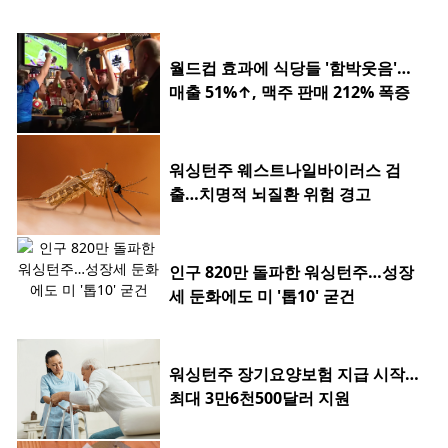
월드컵 효과에 식당들 '함박웃음'…
매출 51%↑, 맥주 판매 212% 폭증
워싱턴주 웨스트나일바이러스 검
출…치명적 뇌질환 위험 경고
인구 820만 돌파한 워싱턴주…성장
세 둔화에도 미 '톱10' 굳건
워싱턴주 장기요양보험 지급 시작…
최대 3만6천500달러 지원