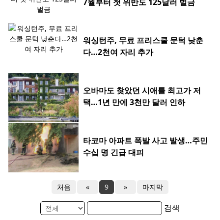
7월부터 첫 위반도 125달러 벌금
워싱턴주, 무료 프리스쿨 문턱 낮춘
다…2천여 자리 추가
오바마도 찾았던 시애틀 최고가 저
택…1년 만에 3천만 달러 인하
타코마 아파트 폭발 사고 발생…주민
수십 명 긴급 대피
처음
«
9
»
마지막
검색