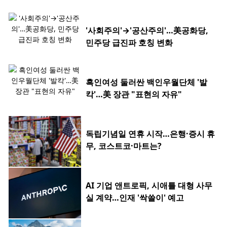
'사회주의'→'공산주의'…美공화당,
민주당 급진파 호칭 변화
흑인여성 둘러싼 백인우월단체 '발
칵'…美 장관 "표현의 자유"
독립기념일 연휴 시작…은행·증시 휴
무, 코스트코·마트는?
AI 기업 앤트로픽, 시애틀 대형 사무
실 계약…인재 '싹쓸이' 예고