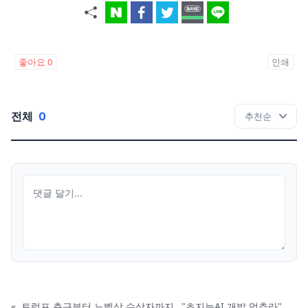
좋아요
0
인쇄
전체
0
«
트럼프 측근부터 노벨상 수상자까지…"초지능AI 개발 멈추라"