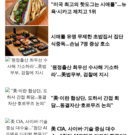
"미국 최고의 핫도그는 시애틀"…뉴
욕·시카고 제치고 1위
시애틀 유명 무제한 초밥집서 집단
식중독…손님 7명 증상 호소
'원정출산 최우선 수사해 기소하
라'…美법무부, 검찰에 지시
"美·이란 협상단, 도하서 간접 회
담…동결자산·호르무즈 논의"
美 CIA, 사이버·기술 중심 대수