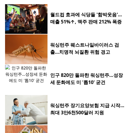
월드컵 효과에 식당들 '함박웃음'…
매출 51%↑, 맥주 판매 212% 폭증
워싱턴주 웨스트나일바이러스 검
출…치명적 뇌질환 위험 경고
인구 820만 돌파한 워싱턴주…성장
세 둔화에도 미 '톱10' 굳건
워싱턴주 장기요양보험 지급 시작…
최대 3만6천500달러 지원