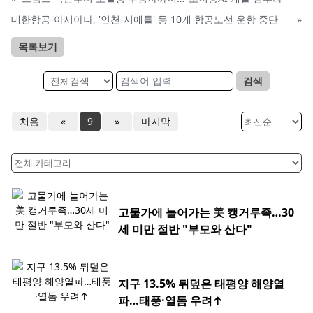
대한항공-아시아나, '인천-시애틀' 등 10개 항공노선 운항 중단
»
목록보기
검색
처음
«
9
»
마지막
고물가에 늘어가는 美 캥거루족…30
세 미만 절반 "부모와 산다"
지구 13.5% 뒤덮은 태평양 해양열
파…태풍·열돔 우려↑