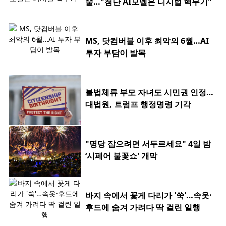
술…"첨단 AI모델은 디지털 핵무기"
MS, 닷컴버블 이후 최악의 6월…AI
투자 부담이 발목
불법체류 부모 자녀도 시민권 인정…
대법원, 트럼프 행정명령 기각
"명당 잡으려면 서두르세요" 4일 밤
‘시페어 불꽃쇼' 개막
바지 속에서 꽃게 다리가 '쑥'…속옷·
후드에 숨겨 가려다 딱 걸린 일행