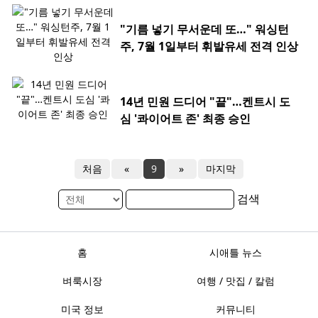
"기름 넣기 무서운데 또…" 워싱턴
주, 7월 1일부터 휘발유세 전격 인상
14년 민원 드디어 "끝"…켄트시 도
심 '콰이어트 존' 최종 승인
처음
«
9
»
마지막
검색
홈
시애틀 뉴스
벼룩시장
여행 / 맛집 / 칼럼
미국 정보
커뮤니티