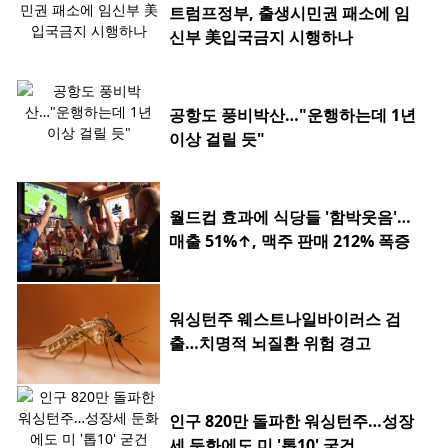
트럼프정부, 출생시민권 패소에 임
신부 美입국금지 시행하나
공항도 풍비박산…"운행하는데 1년
이상 걸릴 듯"
월드컵 효과에 식당들 '함박웃음'…
매출 51%↑, 맥주 판매 212% 폭증
워싱턴주 웨스트나일바이러스 검
출…치명적 뇌질환 위험 경고
인구 820만 돌파한 워싱턴주…성장
세 둔화에도 미 '톱10' 굳건