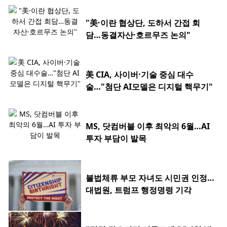
"美·이란 협상단, 도하서 간접 회
담…동결자산·호르무즈 논의"
美 CIA, 사이버·기술 중심 대수
술…"첨단 AI모델은 디지털 핵무기"
MS, 닷컴버블 이후 최악의 6월…AI
투자 부담이 발목
불법체류 부모 자녀도 시민권 인정…
대법원, 트럼프 행정명령 기각