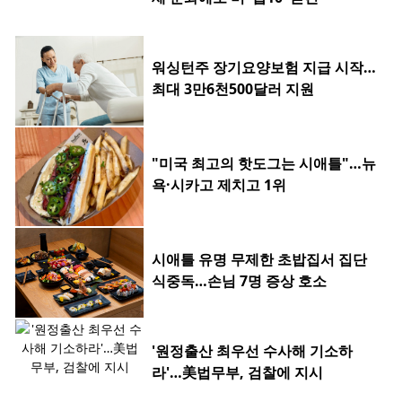
워싱턴주 장기요양보험 지급 시작…
최대 3만6천500달러 지원
"미국 최고의 핫도그는 시애틀"…뉴
욕·시카고 제치고 1위
시애틀 유명 무제한 초밥집서 집단
식중독…손님 7명 증상 호소
'원정출산 최우선 수사해 기소하
라'…美법무부, 검찰에 지시