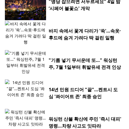
"명당 잡으려면 서두르세요" 4일 밤
‘시페어 불꽃쇼' 개막
바지 속에서 꽃게 다리가 '쑥'…속옷·
후드에 숨겨 가려다 딱 걸린 일행
"기름 넣기 무서운데 또…" 워싱턴
주, 7월 1일부터 휘발유세 전격 인상
14년 민원 드디어 "끝"…켄트시 도
심 '콰이어트 존' 최종 승인
워싱턴 산불 확산에 주민 '즉시 대피'
명령…차량 사고도 잇따라