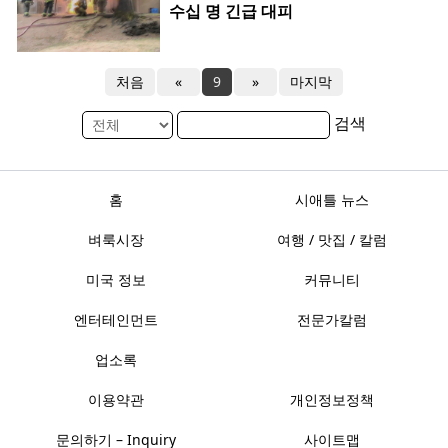
수십 명 긴급 대피
처음
«
9
»
마지막
검색
홈
시애틀 뉴스
벼룩시장
여행 / 맛집 / 칼럼
미국 정보
커뮤니티
엔터테인먼트
전문가칼럼
업소록
이용약관
개인정보정책
문의하기 – Inquiry
사이트맵