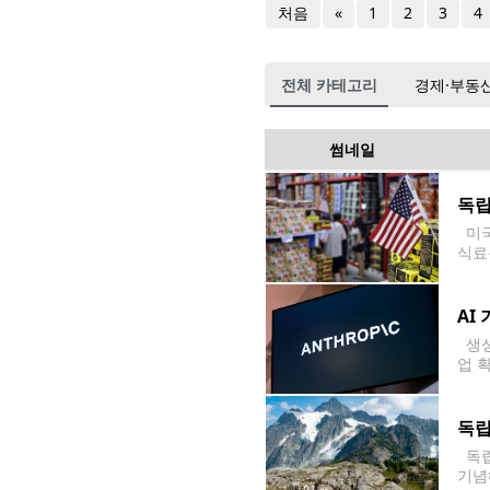
처음
«
1
2
3
4
전체 카테고리
경제·부동
썸네일
독립
미국
식료
인 
스트
AI
생성형
업 
비뉴
드 
독립
독립
기념