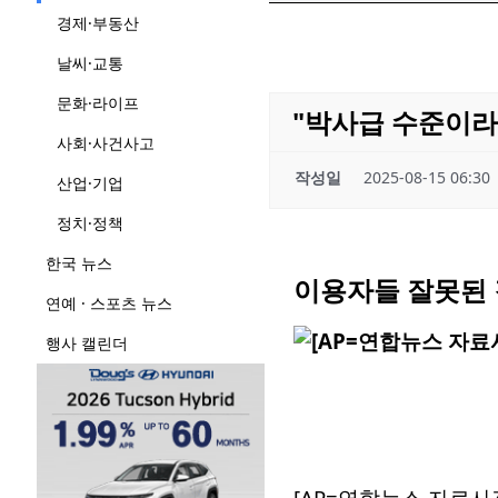
경제·부동산
날씨·교통
문화·라이프
"박사급 수준이라더
사회·사건사고
작성일
2025-08-15 06:30
산업·기업
정치·정책
한국 뉴스
이용자들 잘못된 
연예 · 스포츠 뉴스
행사 캘린더
[AP=연합뉴스 자료사