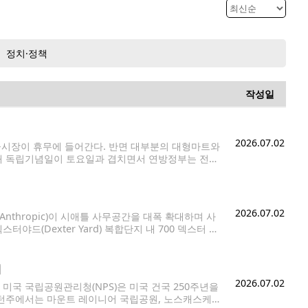
정치·정책
작성일
2026.07.02
금융시장이 휴무에 들어간다. 반면 대부분의 대형마트와
올해 독립기념일이 토요일과 겹치면서 연방정부는 전날
웰스파고, 씨티은행, PNC은행, U.S.뱅크, 트루이
2026.07.02
(Anthropic)이 시애틀 사무공간을 대폭 확대하며 사
드(Dexter Yard) 복합단지 내 700 덱스터 애
결했다고 확인했다. 이번 계약으로 앤트로픽은 덱스터야
제
2026.07.02
국 국립공원관리청(NPS)은 미국 건국 250주년을
싱턴주에서는 마운트 레이니어 국립공원, 노스캐스케이