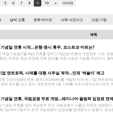
5
6
7
8
9
10
»
마지막
산
날씨·교통
문화·라이프
사회·사건사고
산업·기업
제목
기념일 연휴 시작…은행·증시 휴무, 코스트코·마트는?
 독립기념일(7월 4일) 연휴를 앞두고 3일(금) 은행과 연방정부 기관, 
품점, 약국은 정상 운영해 연휴 준비를 위한 쇼핑은 가능할 전망이다. 
3일을 공식 공휴일로 지정해 운영한다. 이에 따라 뱅크오브아메리카, 체이스, 
 등 주요 은행 지점은
 기업 앤트로픽, 시애틀 대형 사무실 계약…인재 '싹쓸이' 예고
 인공지능(AI) 챗봇 '클로드(Claude)'를 개발한 미국 AI 기업 앤트로픽
확장에 속도를 내고 있다. 앤트로픽은 2일 시애틀 사우스레이크유니언의 덱스터야
 노스 건물에서 약 11만3천 제곱피트 규모의 사무공간 임대 계약을 체
상업단지 전체의 약 3분의 1을
기념일 연휴, 국립공원 무료 개방…레이니어·올림픽 입장료 면
기념일 연휴를 맞아 워싱턴주 주요 국립공원이 사흘간 무료로 개방된다. 미
해 3일부터 5일까지 전국 국립공원의 입장료를 면제한다고 밝혔다. 워