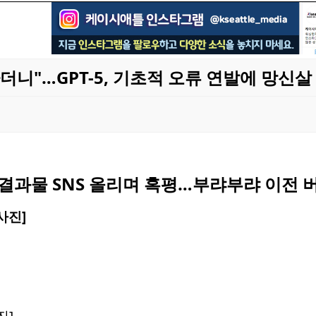
니"…GPT-5, 기초적 오류 연발에 망신살
결과물 SNS 올리며 혹평…부랴부랴 이전 
진]