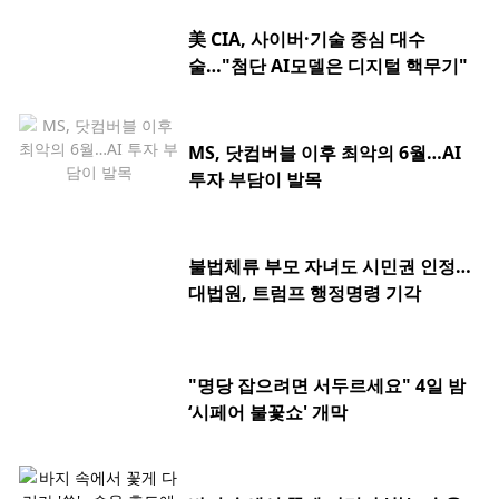
美 CIA, 사이버·기술 중심 대수
술…"첨단 AI모델은 디지털 핵무기"
MS, 닷컴버블 이후 최악의 6월…AI
투자 부담이 발목
불법체류 부모 자녀도 시민권 인정…
대법원, 트럼프 행정명령 기각
"명당 잡으려면 서두르세요" 4일 밤
‘시페어 불꽃쇼' 개막
바지 속에서 꽃게 다리가 '쑥'…속옷·