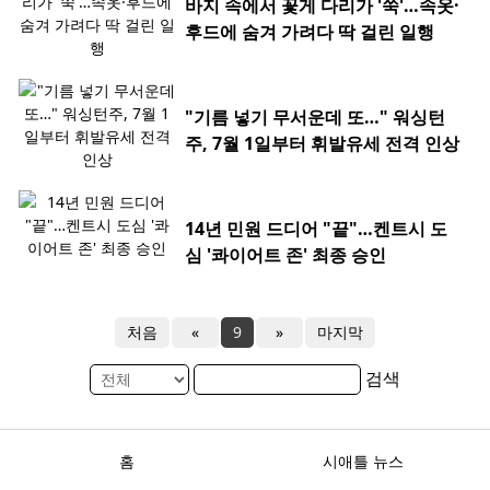
후드에 숨겨 가려다 딱 걸린 일행
"기름 넣기 무서운데 또…" 워싱턴
주, 7월 1일부터 휘발유세 전격 인상
14년 민원 드디어 "끝"…켄트시 도
심 '콰이어트 존' 최종 승인
처음
«
9
»
마지막
검색
홈
시애틀 뉴스