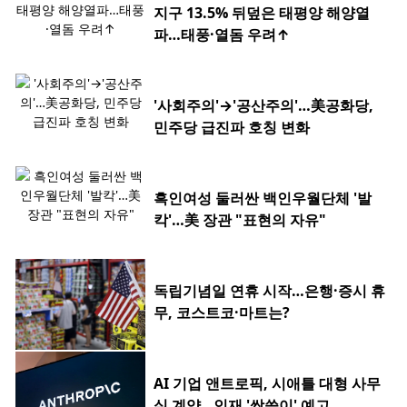
지구 13.5% 뒤덮은 태평양 해양열
파…태풍·열돔 우려↑
'사회주의'→'공산주의'…美공화당,
민주당 급진파 호칭 변화
흑인여성 둘러싼 백인우월단체 '발
칵'…美 장관 "표현의 자유"
독립기념일 연휴 시작…은행·증시 휴
무, 코스트코·마트는?
AI 기업 앤트로픽, 시애틀 대형 사무
실 계약…인재 '싹쓸이' 예고