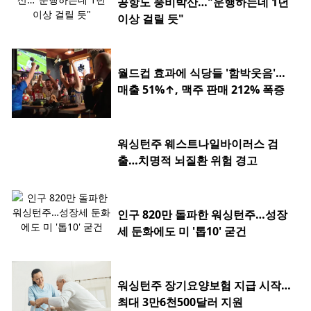
공항도 풍비박산…"운행하는데 1년
이상 걸릴 듯"
월드컵 효과에 식당들 '함박웃음'…
매출 51%↑, 맥주 판매 212% 폭증
워싱턴주 웨스트나일바이러스 검
출…치명적 뇌질환 위험 경고
인구 820만 돌파한 워싱턴주…성장
세 둔화에도 미 '톱10' 굳건
워싱턴주 장기요양보험 지급 시작…
최대 3만6천500달러 지원