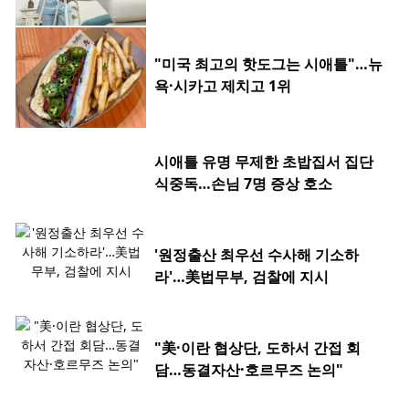
"미국 최고의 핫도그는 시애틀"…뉴
욕·시카고 제치고 1위
시애틀 유명 무제한 초밥집서 집단
식중독…손님 7명 증상 호소
'원정출산 최우선 수사해 기소하
라'…美법무부, 검찰에 지시
"美·이란 협상단, 도하서 간접 회
담…동결자산·호르무즈 논의"