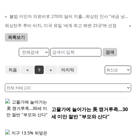
«
불법 이민자 의료비로 270억 달러 지출…워싱턴 인사 “세금 낭비 심각”
워싱턴주 루비 비치, 미국 유일 ‘세계 최고 해변 25곳’에 선정
»
목록보기
검색
처음
«
9
»
마지막
고물가에 늘어가는 美 캥거루족…30
세 미만 절반 "부모와 산다"