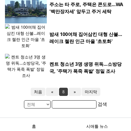
주소는 타 주로, 주택은 콘도로…WA
'백만장자세' 앞두고 주거 세탁
밤새 100여채 집어삼킨 대형 산불…
레이크 첼란 인근 마을 '초토화'
켄트 청소년 3명 생명 위독…소방당
국, '주택가 폭죽 폭발' 정밀 조사
처음
«
8
»
마지막
검색
홈
시애틀 뉴스