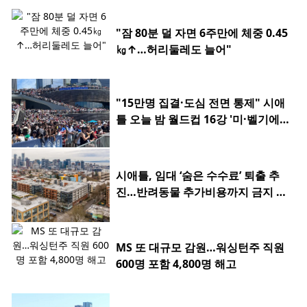
"잠 80분 덜 자면 6주만에 체중 0.45
㎏↑…허리둘레도 늘어"
"15만명 집결·도심 전면 통제" 시애
틀 오늘 밤 월드컵 16강 '미·벨기에
전'
시애틀, 임대 ‘숨은 수수료’ 퇴출 추
진…반려동물 추가비용까지 금지 검
토
MS 또 대규모 감원…워싱턴주 직원
600명 포함 4,800명 해고