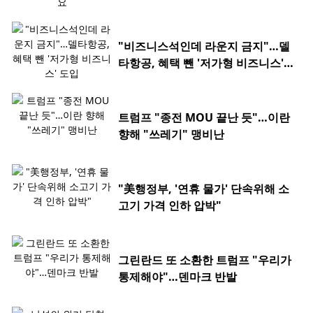
"비즈니스석인데 라운지 금지"…델
타항공, 혜택 뺀 '저가형 비즈니스'
도입
트럼프 "종전 MOU 끝난 듯"…이란
향해 "쓰레기" 맹비난
"美행정부, '연휴 물가' 단속위해 소
고기 가격 인하 압박"
그린란드 또 소환한 트럼프 "우리가
통제해야"…덴마크 반발