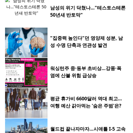
남성의 위기 닥쳤나…"테스토스테론
50년새 반토막"
"집중력 높인다"던 영양제 성분, 남
성 수명 단축과 연관성 발견
워싱턴주 중·동부 초비상…강풍·폭
염에 산불 위험 급상승
평균 휴가비 6600달러 역대 최고…
여행 예산 갉아먹는 '숨은 주범'은?
월드컵 끝나자마자…시애틀 I-5 고속