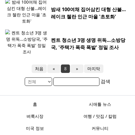
밤새 100여채 집어삼킨 대형 산불…
레이크 첼란 인근 마을 '초토화'
켄트 청소년 3명 생명 위독…소방당
국, '주택가 폭죽 폭발' 정밀 조사
처음
«
8
»
마지막
검색
홈
시애틀 뉴스
벼룩시장
여행 / 맛집 / 칼럼
미국 정보
커뮤니티