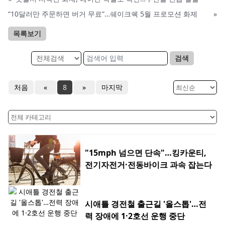
“10달러만 주문하면 버거 무료”…쉐이크쉑 5월 프로모션 화제
»
목록보기
검색
처음
«
8
»
마지막
"15mph 넘으면 단속"…킹카운티,
전기자전거·전동바이크 과속 잡는다
시애틀 경전철 출근길 '올스톱'…전
력 장애에 1·2호선 운행 중단