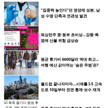
"집중력 높인다"던 영양제 성분, 남
성 수명 단축과 연관성 발견
워싱턴주 중·동부 초비상…강풍·폭
염에 산불 위험 급상승
평균 휴가비 6600달러 역대 최고…
여행 예산 갉아먹는 '숨은 주범'은?
월드컵 끝나자마자…시애틀 I-5 고속
도로 10일부터 전면 통제·보수 재개