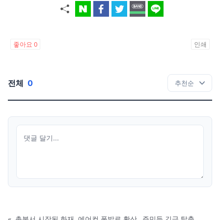
좋아요
0
인쇄
전체
0
«
촛불서 시작된 화재, 에어컨 폭발로 확산…주민들 긴급 탈출