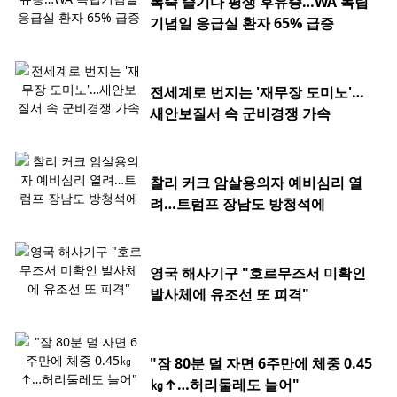
폭죽 즐기다 평생 후유증…WA 독립
기념일 응급실 환자 65% 급증
전세계로 번지는 '재무장 도미노'…
새안보질서 속 군비경쟁 가속
찰리 커크 암살용의자 예비심리 열
려…트럼프 장남도 방청석에
영국 해사기구 "호르무즈서 미확인
발사체에 유조선 또 피격"
"잠 80분 덜 자면 6주만에 체중 0.45
㎏↑…허리둘레도 늘어"