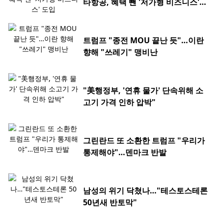
타항공, 혜택 뺀 '저가형 비즈니스'
도입
트럼프 "종전 MOU 끝난 듯"…이란
향해 "쓰레기" 맹비난
"美행정부, '연휴 물가' 단속위해 소
고기 가격 인하 압박"
그린란드 또 소환한 트럼프 "우리가
통제해야"…덴마크 반발
남성의 위기 닥쳤나…"테스토스테론
50년새 반토막"