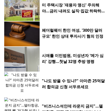
미 주택시장 '재융자 맹신' 주의해
야...금리 내려도 실직·집값 하락하
면 허사
페더럴웨이 한인 여성, '300만 달러
규모' 한인 상대 투자사기 혐의 인정
시애틀 이민법원, 미성년자 '메가 심
리' 강행…첫날 32명 추방 명령
"나도 받을 수 있나?" 아마존 25억달
러 합의금 신청 서두르세요
"비즈니스석인데 라운지 금지"…델