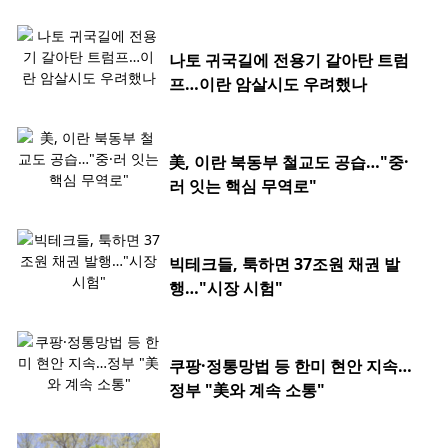
나토 귀국길에 전용기 갈아탄 트럼
프…이란 암살시도 우려했나
美, 이란 북동부 철교도 공습…"중·
러 잇는 핵심 무역로"
빅테크들, 툭하면 37조원 채권 발
행…"시장 시험"
쿠팡·정통망법 등 한미 현안 지속…
정부 "美와 계속 소통"