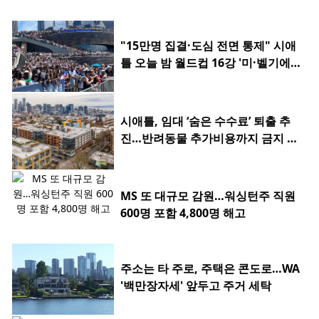
"15만명 집결·도심 전면 통제" 시애
틀 오늘 밤 월드컵 16강 '미·벨기에
전'
시애틀, 임대 ‘숨은 수수료’ 퇴출 추
진…반려동물 추가비용까지 금지 검
토
MS 또 대규모 감원…워싱턴주 직원
600명 포함 4,800명 해고
주소는 타 주로, 주택은 콘도로…WA
'백만장자세' 앞두고 주거 세탁