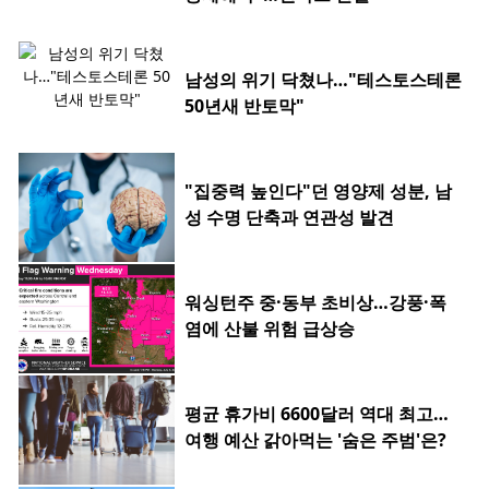
남성의 위기 닥쳤나…"테스토스테론
50년새 반토막"
"집중력 높인다"던 영양제 성분, 남
성 수명 단축과 연관성 발견
워싱턴주 중·동부 초비상…강풍·폭
염에 산불 위험 급상승
평균 휴가비 6600달러 역대 최고…
여행 예산 갉아먹는 '숨은 주범'은?