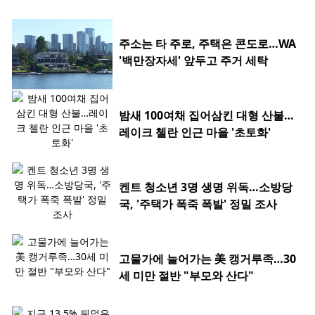
주소는 타 주로, 주택은 콘도로…WA
'백만장자세' 앞두고 주거 세탁
밤새 100여채 집어삼킨 대형 산불…
레이크 첼란 인근 마을 '초토화'
켄트 청소년 3명 생명 위독…소방당
국, '주택가 폭죽 폭발' 정밀 조사
고물가에 늘어가는 美 캥거루족…30
세 미만 절반 "부모와 산다"