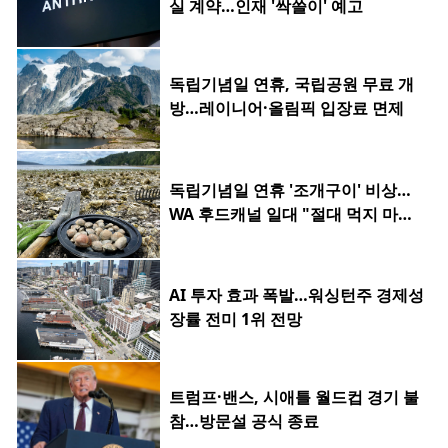
실 계약…인재 '싹쓸이' 예고
독립기념일 연휴, 국립공원 무료 개
방…레이니어·올림픽 입장료 면제
독립기념일 연휴 '조개구이' 비상…
WA 후드캐널 일대 "절대 먹지 마세
요"
AI 투자 효과 폭발…워싱턴주 경제성
장률 전미 1위 전망
트럼프·밴스, 시애틀 월드컵 경기 불
참…방문설 공식 종료