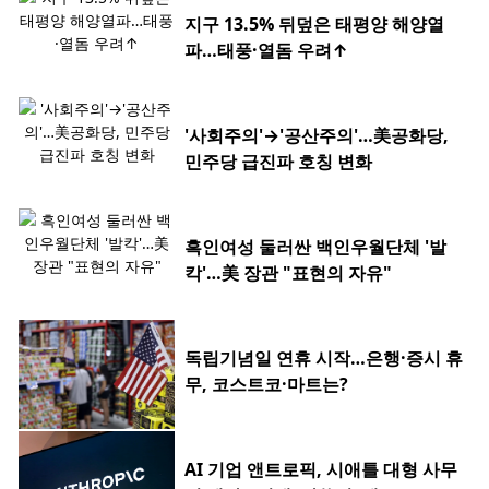
지구 13.5% 뒤덮은 태평양 해양열
파…태풍·열돔 우려↑
'사회주의'→'공산주의'…美공화당,
민주당 급진파 호칭 변화
흑인여성 둘러싼 백인우월단체 '발
칵'…美 장관 "표현의 자유"
독립기념일 연휴 시작…은행·증시 휴
무, 코스트코·마트는?
AI 기업 앤트로픽, 시애틀 대형 사무