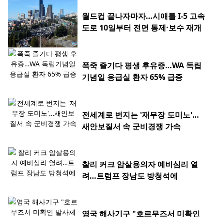
월드컵 끝나자마자…시애틀 I-5 고속
도로 10일부터 전면 통제·보수 재개
폭죽 즐기다 평생 후유증…WA 독립
기념일 응급실 환자 65% 급증
전세계로 번지는 '재무장 도미노'…
새안보질서 속 군비경쟁 가속
찰리 커크 암살용의자 예비심리 열
려…트럼프 장남도 방청석에
영국 해사기구 "호르무즈서 미확인