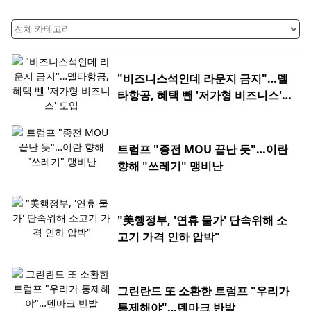
"비즈니스석인데 라운지 금지"…델
타항공, 혜택 뺀 '저가형 비즈니스'
도입
트럼프 "종전 MOU 끝난 듯"…이란
향해 "쓰레기" 맹비난
"美행정부, '연휴 물가' 단속위해 소
고기 가격 인하 압박"
그린란드 또 소환한 트럼프 "우리가
통제해야"…덴마크 반발