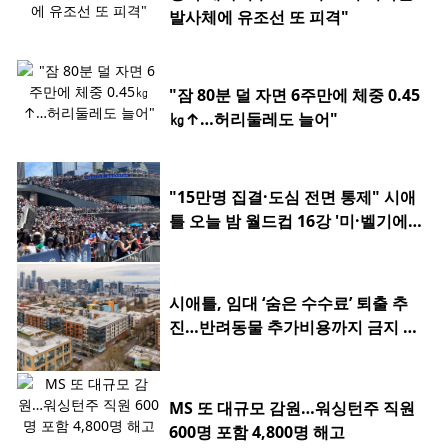
발사체에 유조선 또 피격"
"잠 80분 덜 자면 6주만에 체중 0.45
㎏↑…허리둘레도 늘어"
"15만명 집결·도심 전면 통제" 시애
틀 오늘 밤 월드컵 16강 '미·벨기에
전'
시애틀, 임대 ‘숨은 수수료’ 퇴출 추
진…반려동물 추가비용까지 금지 검
토
MS 또 대규모 감원…워싱턴주 직원
600명 포함 4,800명 해고