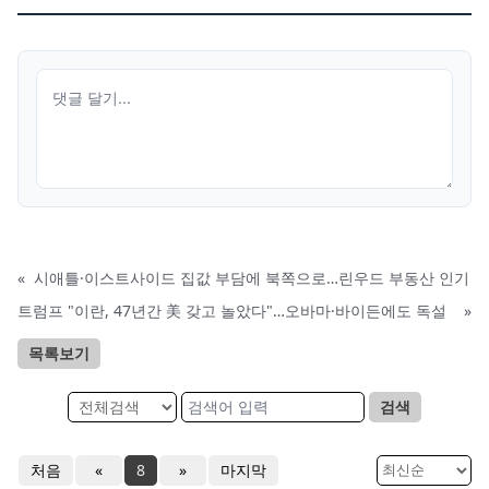
«
시애틀·이스트사이드 집값 부담에 북쪽으로…린우드 부동산 인기
트럼프 "이란, 47년간 美 갖고 놀았다"…오바마·바이든에도 독설
»
목록보기
검색
처음
«
8
»
마지막