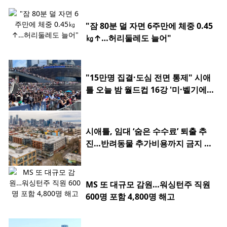
"잠 80분 덜 자면 6주만에 체중 0.45
㎏↑…허리둘레도 늘어"
"15만명 집결·도심 전면 통제" 시애
틀 오늘 밤 월드컵 16강 '미·벨기에
전'
시애틀, 임대 ‘숨은 수수료’ 퇴출 추
진…반려동물 추가비용까지 금지 검
토
MS 또 대규모 감원…워싱턴주 직원
600명 포함 4,800명 해고