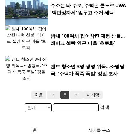
주소는 타 주로, 주택은 콘도로…WA
'백만장자세' 앞두고 주거 세탁
밤새 100여채 집어삼킨 대형 산불…
레이크 첼란 인근 마을 '초토화'
켄트 청소년 3명 생명 위독…소방당
국, '주택가 폭죽 폭발' 정밀 조사
처음
«
8
»
마지막
검색
홈
시애틀 뉴스