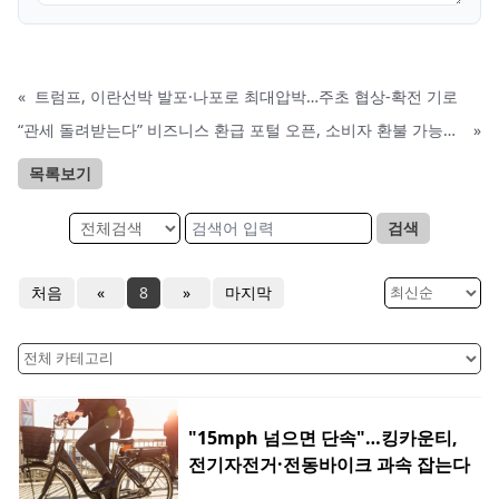
«
트럼프, 이란선박 발포·나포로 최대압박…주초 협상-확전 기로
“관세 돌려받는다” 비즈니스 환급 포털 오픈, 소비자 환불 가능성도 주목
»
목록보기
검색
처음
«
8
»
마지막
"15mph 넘으면 단속"…킹카운티,
전기자전거·전동바이크 과속 잡는다