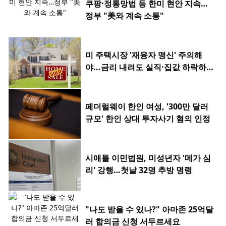
쿠팡·정통망법 등 한미 현안 지속…
정부 "美와 계속 소통"
미 주택시장 '재융자 맹신' 주의해
야...금리 내려도 실직·집값 하락하
면 허사
페더럴웨이 한인 여성, '300만 달러
규모' 한인 상대 투자사기 혐의 인정
시애틀 이민법원, 미성년자 '메가 심
리' 강행…첫날 32명 추방 명령
"나도 받을 수 있나?" 아마존 25억달
러 합의금 신청 서두르세요