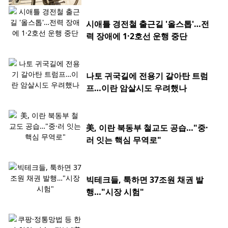
시애틀 경전철 출근길 '올스톱'…전
력 장애에 1·2호선 운행 중단
나토 귀국길에 전용기 갈아탄 트럼
프…이란 암살시도 우려했나
美, 이란 북동부 철교도 공습…"중·
러 잇는 핵심 무역로"
빅테크들, 툭하면 37조원 채권 발
행…"시장 시험"