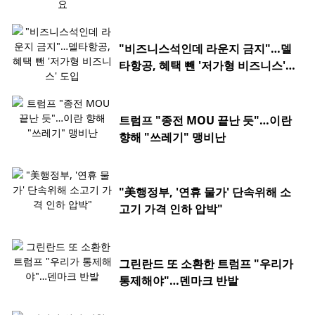
"비즈니스석인데 라운지 금지"…델
타항공, 혜택 뺀 '저가형 비즈니스'
도입
트럼프 "종전 MOU 끝난 듯"…이란
향해 "쓰레기" 맹비난
"美행정부, '연휴 물가' 단속위해 소
고기 가격 인하 압박"
그린란드 또 소환한 트럼프 "우리가
통제해야"…덴마크 반발