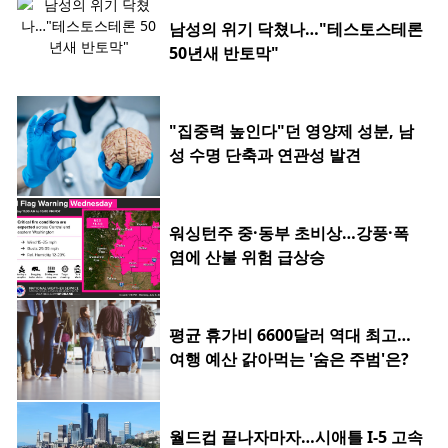
남성의 위기 닥쳤나…"테스토스테론
50년새 반토막"
"집중력 높인다"던 영양제 성분, 남
성 수명 단축과 연관성 발견
워싱턴주 중·동부 초비상…강풍·폭
염에 산불 위험 급상승
평균 휴가비 6600달러 역대 최고…
여행 예산 갉아먹는 '숨은 주범'은?
월드컵 끝나자마자…시애틀 I-5 고속