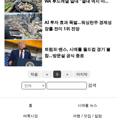
WA 후드캐널 일대 "절대 먹지 마세
요"
AI 투자 효과 폭발…워싱턴주 경제성
장률 전미 1위 전망
트럼프·밴스, 시애틀 월드컵 경기 불
참…방문설 공식 종료
처음
«
8
»
마지막
검색
홈
시애틀 뉴스
벼룩시장
여행 / 맛집 / 칼럼