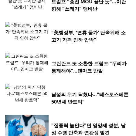
트럼프 "종전 MOU 끝난 듯"…이란
향해 "쓰레기" 맹비난
"美행정부, '연휴 물가' 단속위해 소
고기 가격 인하 압박"
그린란드 또 소환한 트럼프 "우리가
통제해야"…덴마크 반발
남성의 위기 닥쳤나…"테스토스테론
50년새 반토막"
"집중력 높인다"던 영양제 성분, 남
성 수명 단축과 연관성 발견