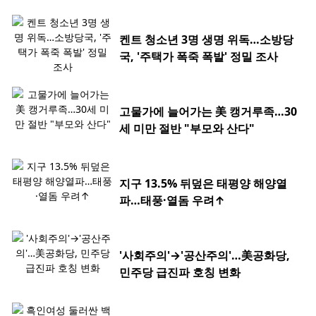
켄트 청소년 3명 생명 위독…소방당
국, '주택가 폭죽 폭발' 정밀 조사
고물가에 늘어가는 美 캥거루족…30
세 미만 절반 "부모와 산다"
지구 13.5% 뒤덮은 태평양 해양열
파…태풍·열돔 우려↑
'사회주의'→'공산주의'…美공화당,
민주당 급진파 호칭 변화