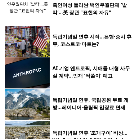
흑인여성 둘러싼 백인우월단체 '발
칵'…美 장관 "표현의 자유"
독립기념일 연휴 시작…은행·증시 휴
무, 코스트코·마트는?
AI 기업 앤트로픽, 시애틀 대형 사무
실 계약…인재 '싹쓸이' 예고
독립기념일 연휴, 국립공원 무료 개
방…레이니어·올림픽 입장료 면제
독립기념일 연휴 '조개구이' 비상…