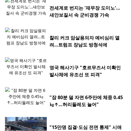
전세계로 번지는 '재무장 도미노'…
새안보질서 속 군비경쟁 가속
찰리 커크 암살용의자 예비심리 열
려…트럼프 장남도 방청석에
영국 해사기구 "호르무즈서 미확인
발사체에 유조선 또 피격"
"잠 80분 덜 자면 6주만에 체중 0.45
㎏↑…허리둘레도 늘어"
"15만명 집결·도심 전면 통제" 시애