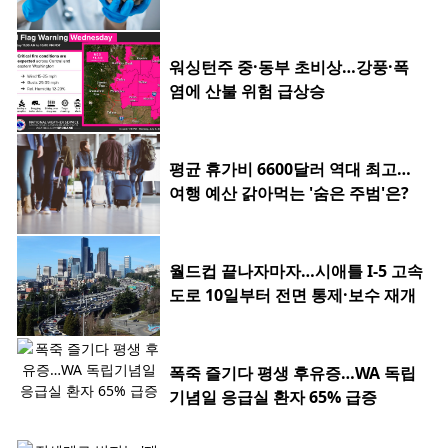
워싱턴주 중·동부 초비상…강풍·폭
염에 산불 위험 급상승
평균 휴가비 6600달러 역대 최고…
여행 예산 갉아먹는 '숨은 주범'은?
월드컵 끝나자마자…시애틀 I-5 고속
도로 10일부터 전면 통제·보수 재개
폭죽 즐기다 평생 후유증…WA 독립
기념일 응급실 환자 65% 급증