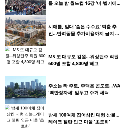
틀 오늘 밤 월드컵 16강 '미·벨기에
전'
시애틀, 임대 ‘숨은 수수료’ 퇴출 추
진…반려동물 추가비용까지 금지 검
토
MS 또 대규모 감원…워싱턴주 직원
600명 포함 4,800명 해고
주소는 타 주로, 주택은 콘도로…WA
'백만장자세' 앞두고 주거 세탁
밤새 100여채 집어삼킨 대형 산불…
레이크 첼란 인근 마을 '초토화'