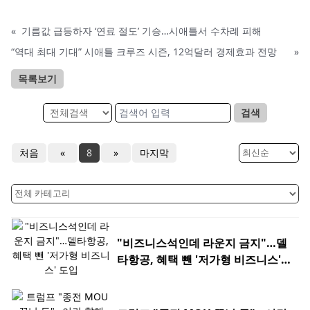
«
기름값 급등하자 ‘연료 절도’ 기승…시애틀서 수차례 피해
“역대 최대 기대” 시애틀 크루즈 시즌, 12억달러 경제효과 전망
»
목록보기
검색
처음
«
8
»
마지막
"비즈니스석인데 라운지 금지"…델
타항공, 혜택 뺀 '저가형 비즈니스'
도입